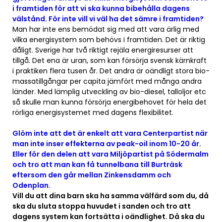
i framtiden för att vi ska kunna bibehålla dagens
välstånd. För inte vill vi väl ha det sämre i framtiden?
Man har inte ens bemödat sig med att vara ärlig med
vilka energisystem som behövs i framtiden. Det är riktig
dåligt. Sverige har två riktigt rejäla energiresurser att
tillgå. Det ena är uran, som kan försörja svensk kärnkraft
i praktiken flera tusen år. Det andra är oändligt stora bio-
massatillgångar per capita jämfört med många andra
länder. Med lämplig utveckling av bio-diesel, talloljor etc
så skulle man kunna försörja energibehovet för hela det
rörliga energisystemet med dagens flexibilitet.
Glöm inte att det är enkelt att vara Centerpartist när
man inte inser effekterna av peak-oil inom 10-20 år.
Eller för den delen att vara Miljöpartist på Södermalm
och tro att man kan få tunnelbana till Burträsk
eftersom den går mellan Zinkensdamm och
Odenplan.
Vill du att dina barn ska ha samma välfärd som du, då
ska du sluta stoppa huvudet i sanden och tro att
dagens system kan fortsätta i oändlighet. Då ska du