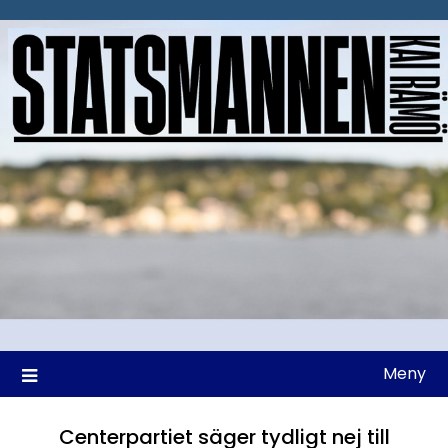
Hoppa
till
innehåll
Meny
Centerpartiet säger tydligt nej till