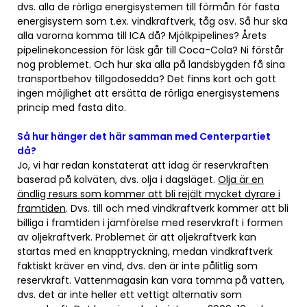
dvs. alla de rörliga energisystemen till förmån för fasta
energisystem som t.ex. vindkraftverk, tåg osv. Så hur ska
alla varorna komma till ICA då? Mjölkpipelines? Årets
pipelinekoncession för läsk går till Coca-Cola? Ni förstår
nog problemet. Och hur ska alla på landsbygden få sina
transportbehov tillgodosedda? Det finns kort och gott
ingen möjlighet att ersätta de rörliga energisystemens
princip med fasta dito.
Så hur hänger det här samman med Centerpartiet
då?
Jo, vi har redan konstaterat att idag är reservkraften
baserad på kolväten, dvs. olja i dagsläget.
Olja är en
ändlig resurs som kommer att bli rejält mycket dyrare i
framtiden
. Dvs. till och med vindkraftverk kommer att bli
billiga i framtiden i jämförelse med reservkraft i formen
av oljekraftverk. Problemet är att oljekraftverk kan
startas med en knapptryckning, medan vindkraftverk
faktiskt kräver en vind, dvs. den är inte pålitlig som
reservkraft. Vattenmagasin kan vara tomma på vatten,
dvs. det är inte heller ett vettigt alternativ som