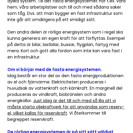
dylika system. Till det fasta energisystemet hör t.ex. våra
hem, våra arbetsplatser och till och med sådana saker
som tåg. Dvs. att man bygger en fast infrastruktur som
inte går att omdirigera på ett smidigt sätt.
Den andra delen är rörliga energisystem som i regel ska
kunna generera sin egen kraft för att förflyttas. Exempel
på detta är bilar, lastbilar, bussar, flygplan, fartyg med
mera. Kort och gott alla fordon som inte kan vara fast i
en infrastruktur.
Om vi börjar med de fasta energisystemen.
Idag består en stor del av den fasta energiproduktionen
av el och fjärrvärme. Elektriciteten produceras i
huvudsak av vattenkraft och kärnkraft. En marginell del
produceras av vindkraft, biobränslen och andra
energikällor.
Just idag är det till och med så illa att vi
måste starta oljekraftverk för att användas som reserv-
el, vilket kallas för reservkraft
. Vi återkommer till
begreppet reservkraft.
De rörliga energisystemen är på sitt sätt väldigt