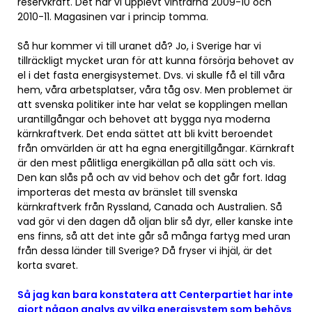
reservkraft. Det har vi upplevt vintrarna 2009-10 och
2010-11. Magasinen var i princip tomma.
Så hur kommer vi till uranet då? Jo, i Sverige har vi
tillräckligt mycket uran för att kunna försörja behovet av
el i det fasta energisystemet. Dvs. vi skulle få el till våra
hem, våra arbetsplatser, våra tåg osv. Men problemet är
att svenska politiker inte har velat se kopplingen mellan
urantillgångar och behovet att bygga nya moderna
kärnkraftverk. Det enda sättet att bli kvitt beroendet
från omvärlden är att ha egna energitillgångar. Kärnkraft
är den mest pålitliga energikällan på alla sätt och vis.
Den kan slås på och av vid behov och det går fort. Idag
importeras det mesta av bränslet till svenska
kärnkraftverk från Ryssland, Canada och Australien. Så
vad gör vi den dagen då oljan blir så dyr, eller kanske inte
ens finns, så att det inte går så många fartyg med uran
från dessa länder till Sverige? Då fryser vi ihjäl, är det
korta svaret.
Så jag kan bara konstatera att Centerpartiet har inte
gjort någon analys av vilka energisystem som behövs