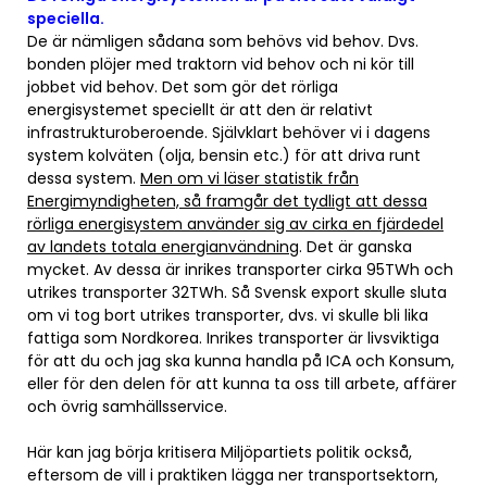
speciella.
De är nämligen sådana som behövs vid behov. Dvs.
bonden plöjer med traktorn vid behov och ni kör till
jobbet vid behov. Det som gör det rörliga
energisystemet speciellt är att den är relativt
infrastrukturoberoende. Självklart behöver vi i dagens
system kolväten (olja, bensin etc.) för att driva runt
dessa system.
Men om vi läser statistik från
Energimyndigheten, så framgår det tydligt att dessa
rörliga energisystem använder sig av cirka en fjärdedel
av landets totala energianvändning
. Det är ganska
mycket. Av dessa är inrikes transporter cirka 95TWh och
utrikes transporter 32TWh. Så Svensk export skulle sluta
om vi tog bort utrikes transporter, dvs. vi skulle bli lika
fattiga som Nordkorea. Inrikes transporter är livsviktiga
för att du och jag ska kunna handla på ICA och Konsum,
eller för den delen för att kunna ta oss till arbete, affärer
och övrig samhällsservice.
Här kan jag börja kritisera Miljöpartiets politik också,
eftersom de vill i praktiken lägga ner transportsektorn,