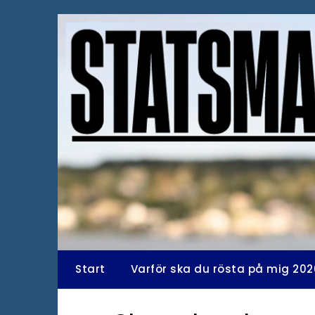
Hoppa
till
innehåll
Start
Varför ska du rösta på mig 202