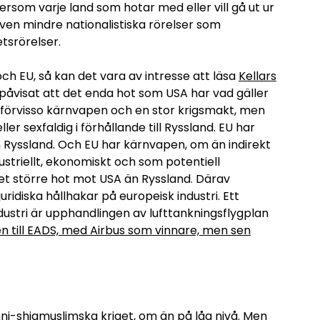
ftersom varje land som hotar med eller vill gå ut ur
 även mindre nationalistiska rörelser som
tsrörelser.
ch EU, så kan det vara av intresse att läsa
Kellars
l påvisat att det enda hot som USA har vad gäller
 förvisso kärnvapen och en stor krigsmakt, men
r sexfaldig i förhållande till Ryssland. EU har
Ryssland. Och EU har kärnvapen, om än indirekt
striellt, ekonomiskt och som potentiell
ket större hot mot USA än Ryssland. Därav
juridiska hållhakar på europeisk industri. Ett
dustri är upphandlingen av lufttankningsflygplan
n till EADS, med Airbus som vinnare, men sen
nni-shiamuslimska kriget, om än på låg nivå. Men