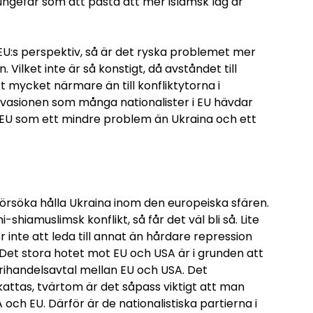
ungefär som att påstå att mer islamsk lag är
h EU:s perspektiv, så är det ryska problemet mer
Vilket inte är så konstigt, då avståndet till
rt mycket närmare än till konfliktytorna i
nvasionen som många nationalister i EU hävdar
i EU som ett mindre problem än Ukraina och ett
rsöka hålla Ukraina inom den europeiska sfären.
shiamuslimsk konflikt, så får det väl bli så. Lite
 inte att leda till annat än hårdare repression
Det stora hotet mot EU och USA är i grunden att
rihandelsavtal mellan EU och USA. Det
attas, tvärtom är det såpass viktigt att man
 och EU. Därför är de nationalistiska partierna i