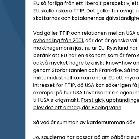
EU så farliga från ett liberalt perspektiv, e
EU skulle riskera TTIP. Det gäller för övrigt
skottarnas och katalanernas självständighe
Vad gäller TTIP och relationen mellan USA o
avhandling från 2001
, där det är ganska vä
makthegemonin just nu är EU. Ryssland har
betänk att EU har en ekonomi som är fem elle
också mycket högre tekniskt know-how än 
genom Storbritannien och Frankrike. Så indu
militärindustriell konkurrent är EU ett myc
intresset för TTIP, då USA kan säkerligen få 
exempel på hur USA favoriserar sin egen in
till USA:s krigsmakt.
Först gick upphandlinge
blev det ett omtag, där Boeing vann
.
Så vad är summan av kardemumman då?
Jo, saudierna har passat på att påbörja su