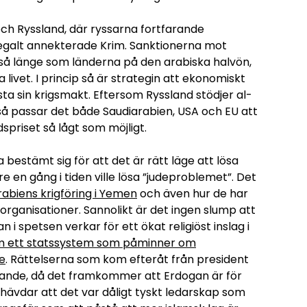
 och Ryssland, där ryssarna fortfarande
legalt annekterade Krim. Sanktionerna mot
 så länge som länderna på den arabiska halvön,
 livet. I princip så är strategin att ekonomiskt
ta sin krigsmakt. Eftersom Ryssland stödjer al-
, så passar det både Saudiarabien, USA och EU att
dspriset så lågt som möjligt.
bestämt sig för att det är rätt läge att lösa
 en gång i tiden ville lösa ”judeproblemet”. Det
rabiens krigföring i Yemen
och även hur de har
organisationer. Sannolikt är det ingen slump att
 spetsen verkar för ett ökat religiöst inslag i
m ett statssystem som påminner om
e
. Rättelserna som kom efteråt från president
yftande, då det framkommer att Erdogan är för
hävdar att det var dåligt tyskt ledarskap som