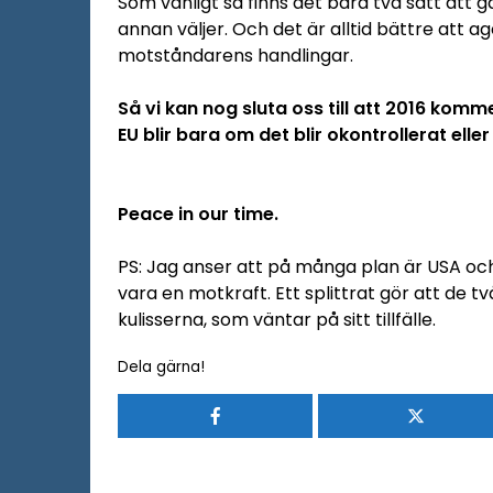
Som vanligt så finns det bara två sätt att g
annan väljer. Och det är alltid bättre att ag
motståndarens handlingar.
Så vi kan nog sluta oss till att 2016 komme
EU blir bara om det blir okontrollerat eller
Peace in our time.
PS: Jag anser att på många plan är USA och
vara en motkraft. Ett splittrat gör att de t
kulisserna, som väntar på sitt tillfälle.
Dela gärna!