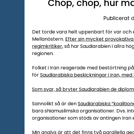
Chop, chop, hur ma
Publicerat 
Det torde vara helt uppenbart för var och e
Mellanöstern.
Efter sin mycket provokativa
regimkritiker
, så har Saudiarabien i allra hö
regionen.
Folket i Iran reagerade med bestörtning på
för
Saudiarabiska beskickningar i Iran, med
Som svar, så bryter Saudiarabien de diplom
Sannolikt så är den
Saudiarabiska ”koalitio
bara shiamuslimska organisationer. Dvs. inte
organisationer som stöds av antingen Iran e
Min analys är att det finns två parallella g