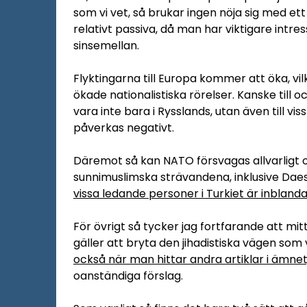
som vi vet, så brukar ingen nöja sig med et
relativt passiva, då man har viktigare int
sinsemellan.
Flyktingarna till Europa kommer att öka, vil
ökade nationalistiska rörelser. Kanske till o
vara inte bara i Rysslands, utan även till vis
påverkas negativt.
Däremot så kan NATO försvagas allvarligt o
sunnimuslimska strävandena, inklusive Dae
vissa ledande personer i Turkiet är inbland
För övrigt så tycker jag fortfarande att mit
gäller att bryta den jihadistiska vägen som 
också när man hittar andra artiklar i ämne
oanständiga förslag.