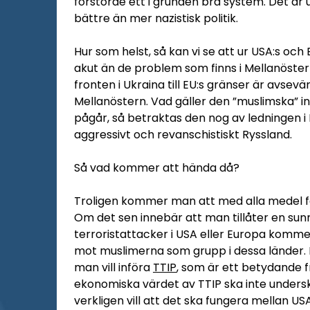
förstörde ett i grunden bra system. Det är 
bättre än mer nazistisk politik.
Hur som helst, så kan vi se att ur USA:s oc
akut än de problem som finns i Mellanöstern. 
fronten i Ukraina till EU:s gränser är avsevä
Mellanöstern. Vad gäller den ”muslimska” i
pågår, så betraktas den nog av ledningen 
aggressivt och revanschistiskt Ryssland.
Så vad kommer att hända då?
Troligen kommer man att med alla medel fö
Om det sen innebär att man tillåter en sunni-
terroristattacker i USA eller Europa kommer
mot muslimerna som grupp i dessa länder. 
man vill införa
TTIP
, som är ett betydande f
ekonomiska värdet av TTIP ska inte undersk
verkligen vill att det ska fungera mellan USA