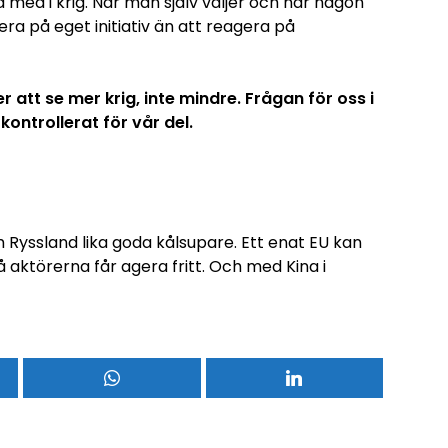
å med i krig. När man själv väljer och när någon
era på eget initiativ än att reagera på
r att se mer krig, inte mindre. Frågan för oss i
 kontrollerat för vår del.
 Ryssland lika goda kålsupare. Ett enat EU kan
vå aktörerna får agera fritt. Och med Kina i