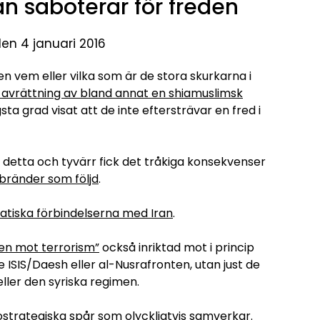
n saboterar för freden
den 4 januari 2016
n vem eller vilka som är de stora skurkarna i
 avrättning av bland annat en shiamuslimsk
gsta grad visat att de inte eftersträvar en fred i
 detta och tyvärr fick det tråkiga konsekvenser
 bränder som följd
.
atiska förbindelserna med Iran
.
nen mot terrorism”
också inriktad mot i princip
 ISIS/Daesh eller al-Nusrafronten, utan just de
ller den syriska regimen.
eostrategiska spår som olyckligtvis samverkar.