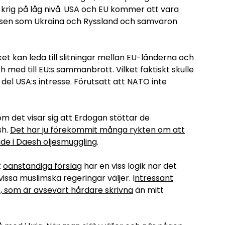
t krig på låg nivå. USA och EU kommer att vara
ressen som Ukraina och Ryssland och samvaron
ket kan leda till slitningar mellan EU-länderna och
ch med till EU:s sammanbrott. Vilket faktiskt skulle
s del USA:s intresse. Förutsatt att NATO inte
m det visar sig att Erdogan stöttar de
sh.
Det har ju förekommit många rykten om att
ade i Daesh oljesmuggling
.
t
oanständiga förslag
har en viss logik när det
vissa muslimska regeringar väljer. I
ntressant
t, som är avsevärt hårdare skrivna
än mitt