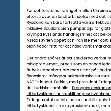
För det första har vi kriget mellan Ukraina
eftersträvar en landförbindelse med det il
Ryssland kan bara fortsätta vara effektiva
inklusive Saudiarabien pumpar olja för glatta
krympa Rysslands handlingsfrihet att bekos
Assad i Syrien öppet och Iran lite mer dolt
oljan flödar fritt, för att hålla världsmarkna
Det andra spåret är att saudierna verkar ha 
”shiaproblemet”, precis som en annan ledare
är helt uppenbart om man tittar på
Saudia
finansierat många sunnimuslimska terrorist
NATO-landet Turkiet, med president Erdogan i
det turkiska samhället.
Erdogans önskan o
Hitlertysklands är särskilt häpnadsväckand
Erdogans stab är inte heller särskilt uppl
Hitlertysklands starka presidentmakt, men 