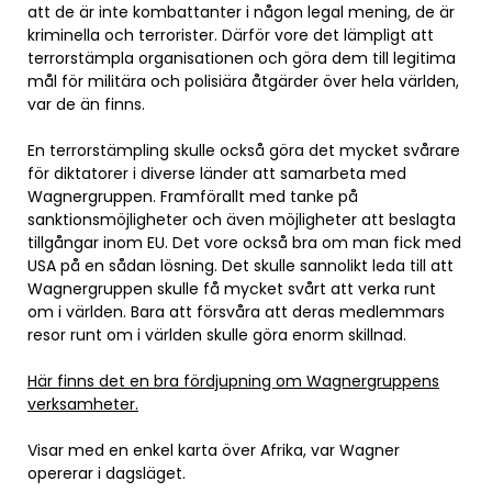
att de är inte kombattanter i någon legal mening, de är
kriminella och terrorister. Därför vore det lämpligt att
terrorstämpla organisationen och göra dem till legitima
mål för militära och polisiära åtgärder över hela världen,
var de än finns.
En terrorstämpling skulle också göra det mycket svårare
för diktatorer i diverse länder att samarbeta med
Wagnergruppen. Framförallt med tanke på
sanktionsmöjligheter och även möjligheter att beslagta
tillgångar inom EU. Det vore också bra om man fick med
USA på en sådan lösning. Det skulle sannolikt leda till att
Wagnergruppen skulle få mycket svårt att verka runt
om i världen. Bara att försvåra att deras medlemmars
resor runt om i världen skulle göra enorm skillnad.
Här finns det en bra fördjupning om Wagnergruppens
verksamheter.
Visar med en enkel karta över Afrika, var Wagner
opererar i dagsläget.