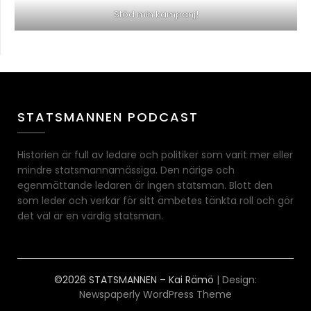
Stöd min kampanj!
STATSMANNEN PODCAST
Historien är full av ledare och politiker som varit mer eller
mindre statsmannamässiga. Den närige och
egenmättande ledaren är ingen statsman. Blott den
som leder och verkar för sitt ämbetes tänkta roll och gör
det väl är en värdig statsman.
©2026 STATSMANNEN – Kai Rämö
| Design:
Newspaperly WordPress Theme