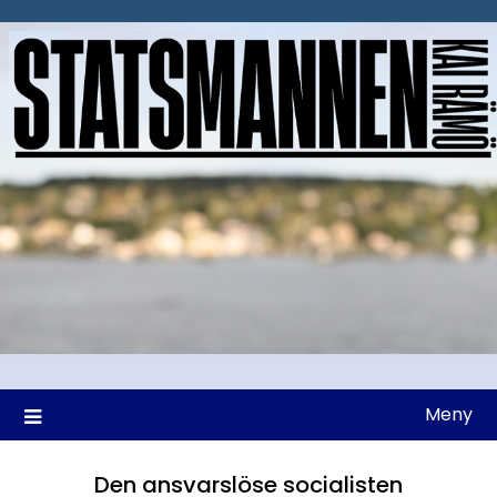
Hoppa
till
innehåll
Meny
Den ansvarslöse socialisten