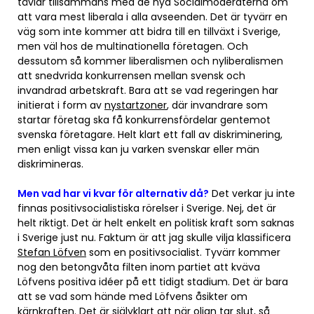
tävlar tillsammans med de nya Socialmoderaterna om
att vara mest liberala i alla avseenden. Det är tyvärr en
väg som inte kommer att bidra till en tillväxt i Sverige,
men väl hos de multinationella företagen. Och
dessutom så kommer liberalismen och nyliberalismen
att snedvrida konkurrensen mellan svensk och
invandrad arbetskraft. Bara att se vad regeringen har
initierat i form av
nystartzoner
, där invandrare som
startar företag ska få konkurrensfördelar gentemot
svenska företagare. Helt klart ett fall av diskriminering,
men enligt vissa kan ju varken svenskar eller män
diskrimineras.
Men vad har vi kvar för alternativ då?
Det verkar ju inte
finnas positivsocialistiska rörelser i Sverige. Nej, det är
helt riktigt. Det är helt enkelt en politisk kraft som saknas
i Sverige just nu. Faktum är att jag skulle vilja klassificera
Stefan Löfven
som en positivsocialist. Tyvärr kommer
nog den betongvåta filten inom partiet att kväva
Löfvens positiva idéer på ett tidigt stadium. Det är bara
att se vad som hände med Löfvens åsikter om
kärnkraften. Det är självklart att när oljan tar slut, så