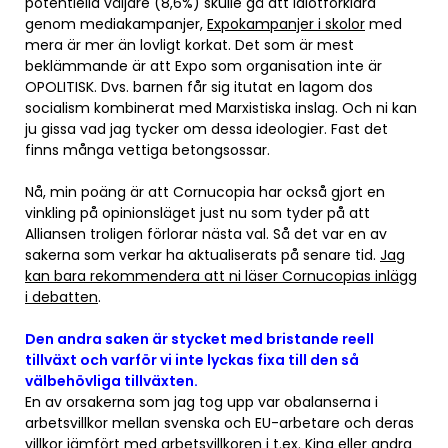
potentiella väljare (8,6%) skulle gå att idiotförklara
genom mediakampanjer,
Expokampanjer i skolor
med
mera är mer än lovligt korkat. Det som är mest
beklämmande är att Expo som organisation inte är
OPOLITISK. Dvs. barnen får sig itutat en lagom dos
socialism kombinerat med Marxistiska inslag. Och ni kan
ju gissa vad jag tycker om dessa ideologier. Fast det
finns många vettiga betongsossar.
Nå, min poäng är att Cornucopia har också gjort en
vinkling på opinionsläget just nu som tyder på att
Alliansen troligen förlorar nästa val. Så det var en av
sakerna som verkar ha aktualiserats på senare tid.
Jag
kan bara rekommendera att ni läser Cornucopias inlägg
i debatten
.
Den andra saken är stycket med bristande reell
tillväxt och varför vi inte lyckas fixa till den så
välbehövliga tillväxten.
En av orsakerna som jag tog upp var obalanserna i
arbetsvillkor mellan svenska och EU-arbetare och deras
villkor jämfört med arbetsvillkoren i t.ex. Kina eller andra