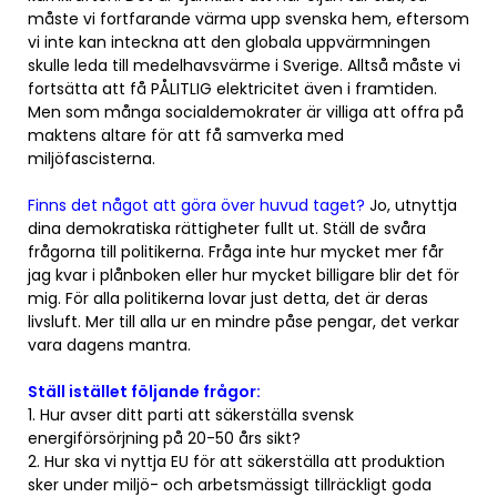
måste vi fortfarande värma upp svenska hem, eftersom
vi inte kan inteckna att den globala uppvärmningen
skulle leda till medelhavsvärme i Sverige. Alltså måste vi
fortsätta att få PÅLITLIG elektricitet även i framtiden.
Men som många socialdemokrater är villiga att offra på
maktens altare för att få samverka med
miljöfascisterna.
Finns det något att göra över huvud taget?
Jo, utnyttja
dina demokratiska rättigheter fullt ut. Ställ de svåra
frågorna till politikerna. Fråga inte hur mycket mer får
jag kvar i plånboken eller hur mycket billigare blir det för
mig. För alla politikerna lovar just detta, det är deras
livsluft. Mer till alla ur en mindre påse pengar, det verkar
vara dagens mantra.
Ställ istället följande frågor:
1. Hur avser ditt parti att säkerställa svensk
energiförsörjning på 20-50 års sikt?
2. Hur ska vi nyttja EU för att säkerställa att produktion
sker under miljö- och arbetsmässigt tillräckligt goda