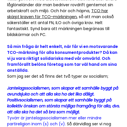
låglöneländer där man bedriver rovdrift gentemot sin
arbetskraft och miljö. Och hör och häpna,
TCO har
skärpt kraven för TCO-märkningen
, så att man också
säkerställer ett antal FN, ILO och övriga krav. Helt
fantastiskt. Synd bara att märkningen begränsas till
bildskärmar och PC.
Så min fråga är helt enkelt, när får vi en motsvarande
TCO-märkning för alla konsumentprodukter? Då kan
vi ju vara riktigt solidariska med vår omvärld. Och
framförallt belöna företag som tar väl hand om sina
anställda.
Som jag ser det så finns det två typer av socialism;
Jantelagssocialismen, som skapar ett samhälle byggt på
avundsjuka och att alla ska ha det lika dåligt.
Positivsocialismen, som skapar ett samhälle byggt på
kollektiv önskan om största möjliga framgång för alla, dvs.
att alla ska ha det så bra som möjligt.
Tyvärr är jantelagssocialismen mer eller mindre
partireligion inom (s) och (v).
Så därvidlag ser vi nog