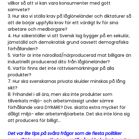
villkor så att vi kan vara konsumenter med gott
samvete?
3. Hur ska vi ställa krav på låglöneländer och diktaturer så
att de börjar uppfylla krav för ett värdigt liv för sina
arbetare och medborgare?
4. Hur säkerställer vi att Svensk lag bygger på en sekulär,
jämställd och demokratisk grund oavsett demografiska
förhållanden?
5. Varför är inte närodlad/närproducerad mat billigare än
industriellt producerad dito från låglöneländer?
6. Varför finns det inte rättvisemärkningar på alla
produkter?
7. Hur ska svenskarnas privata skulder minskas på lång
sikt?
8. Frihandel i all ära, men ska inte produkter som
tillverkats miljö- och arbetsmässigt under sämre
förhållande vara DYRARE? Dvs. skatta extra mycket för
dåligt miljö- eller arbetsmiljöarbete. Det ska inte löna sig
att producera för billigt…
Det var lite tips på svåra frågor som de flesta politiker