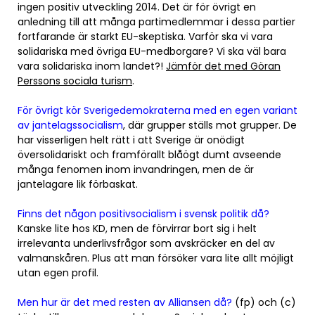
ingen positiv utveckling 2014. Det är för övrigt en
anledning till att många partimedlemmar i dessa partier
fortfarande är starkt EU-skeptiska. Varför ska vi vara
solidariska med övriga EU-medborgare? Vi ska väl bara
vara solidariska inom landet?!
Jämför det med Göran
Perssons sociala turism
.
För övrigt kör Sverigedemokraterna med en egen variant
av jantelagssocialism
, där grupper ställs mot grupper. De
har visserligen helt rätt i att Sverige är onödigt
översolidariskt och framförallt blåögt dumt avseende
många fenomen inom invandringen, men de är
jantelagare lik förbaskat.
Finns det någon positivsocialism i svensk politik då?
Kanske lite hos KD, men de förvirrar bort sig i helt
irrelevanta underlivsfrågor som avskräcker en del av
valmanskåren. Plus att man försöker vara lite allt möjligt
utan egen profil.
Men hur är det med resten av Alliansen då?
(fp) och (c)