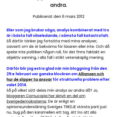
andra.
Publicerat den 6 mars 2012
Eller som jag brukar säga, analys kombinerat med tro
är i bästa fall vilseledande, i sämsta fall katastrofalt.
Så därför tänker jag fortsätta med mina analyser,
oavsett om de är bekväma för läsaren eller inte. Och då
spelar inte politiken någon roll, för det finns faktiskt en
objektiv sanning, i alla fall i strikt vetenskaplig mening.
Därför blir jag extra glad när min bloggning från den
29:e februari var ganska klockren om
Alliansen och
hur de slipper ta ansvar
för strukturella problem efter
valet 2014.
Så på vilket sätt delas min analys av andra då? Jo,
bloggaren Cornucopia har skrivit en del om
Sverigedemokraterna
. De är enligt en
opinionsundersökning Sveriges TREDJE största parti just
nu. Sug på den karamellen ett tag. Att tro att alla