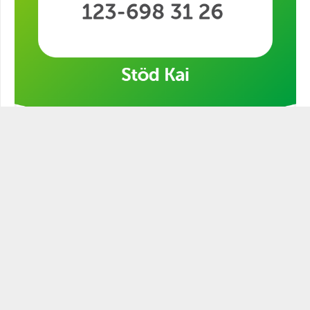
Stöd min kampanj!
STATSMANNEN PODCAST