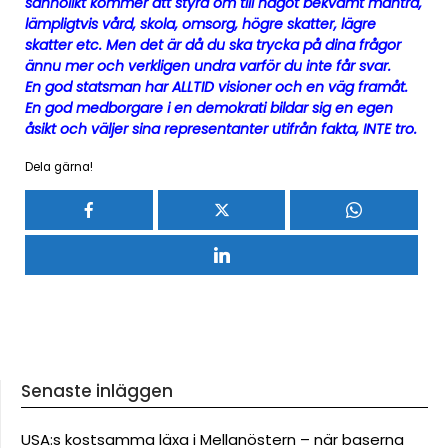
sannolikt kommer att styra om till något bekvämt mantra,
lämpligtvis vård, skola, omsorg, högre skatter, lägre
skatter etc. Men det är då du ska trycka på dina frågor
ännu mer och verkligen undra varför du inte får svar.
En god statsman har ALLTID visioner och en väg framåt.
En god medborgare i en demokrati bildar sig en egen
åsikt och väljer sina representanter utifrån fakta, INTE tro.
Dela gärna!
Senaste inläggen
USA:s kostsamma läxa i Mellanöstern – när baserna