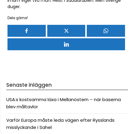
imam viger två män. Helst i Saudiarabien. Men Sverige
duger.
Dela gärna!
Senaste inläggen
USA:s kostsamma läxa i Mellanöstern – när baserna
blev måltavlor
Varför Europa måste leda vägen efter Rysslands
misslyckande i Sahel