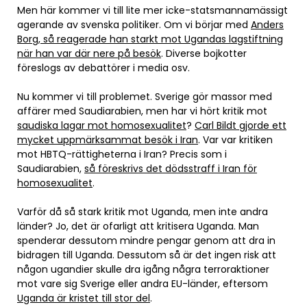
Men här kommer vi till lite mer icke-statsmannamässigt
agerande av svenska politiker. Om vi börjar med
Anders
Borg, så reagerade han starkt mot Ugandas lagstiftning
när han var där nere på besök
. Diverse bojkotter
föreslogs av debattörer i media osv.
Nu kommer vi till problemet. Sverige gör massor med
affärer med Saudiarabien, men har vi hört kritik mot
saudiska lagar mot homosexualitet
?
Carl Bildt gjorde ett
mycket uppmärksammat besök i Iran
. Var var kritiken
mot HBTQ-rättigheterna i Iran? Precis som i
Saudiarabien,
så föreskrivs det dödsstraff i Iran för
homosexualitet
.
Varför då så stark kritik mot Uganda, men inte andra
länder? Jo, det är ofarligt att kritisera Uganda. Man
spenderar dessutom mindre pengar genom att dra in
bidragen till Uganda. Dessutom så är det ingen risk att
någon ugandier skulle dra igång några terroraktioner
mot vare sig Sverige eller andra EU-länder, eftersom
Uganda är kristet till stor del
.