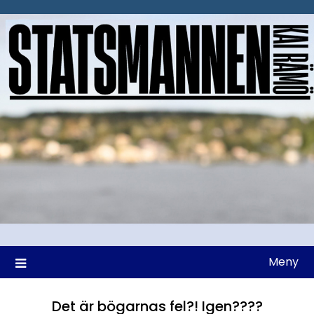
Hoppa
till
innehåll
Meny
Det är bögarnas fel?! Igen????