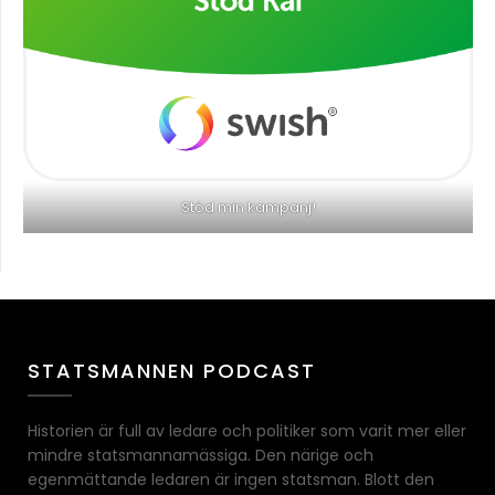
Stöd min kampanj!
STATSMANNEN PODCAST
Historien är full av ledare och politiker som varit mer eller
mindre statsmannamässiga. Den närige och
egenmättande ledaren är ingen statsman. Blott den