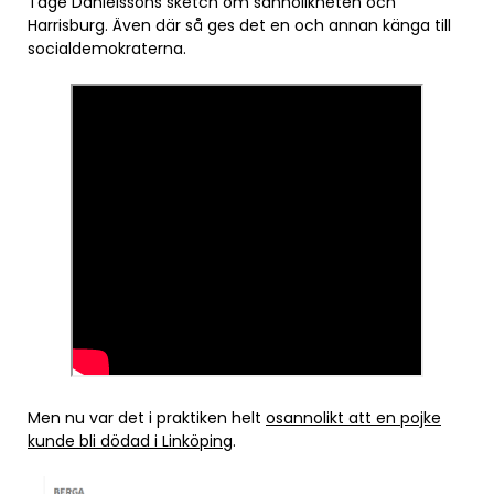
Tage Danielssons sketch om sannolikheten och
Harrisburg. Även där så ges det en och annan känga till
socialdemokraterna.
Men nu var det i praktiken helt
osannolikt att en pojke
kunde bli dödad i Linköping
.