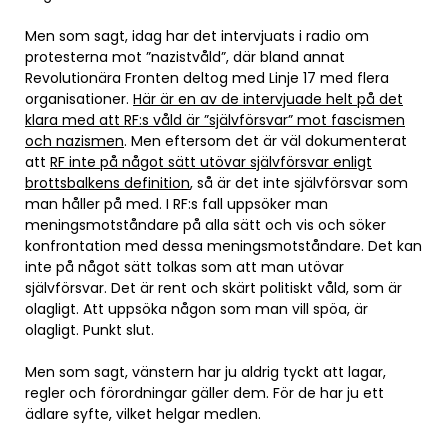
Men som sagt, idag har det intervjuats i radio om
protesterna mot ”nazistvåld”, där bland annat
Revolutionära Fronten deltog med Linje 17 med flera
organisationer.
Här är en av de intervjuade helt på det
klara med att RF:s våld är ”självförsvar” mot fascismen
och nazismen
. Men eftersom det är väl dokumenterat
att
RF inte på något sätt utövar självförsvar enligt
brottsbalkens definition
, så är det inte självförsvar som
man håller på med. I RF:s fall uppsöker man
meningsmotståndare på alla sätt och vis och söker
konfrontation med dessa meningsmotståndare. Det kan
inte på något sätt tolkas som att man utövar
självförsvar. Det är rent och skärt politiskt våld, som är
olagligt. Att uppsöka någon som man vill spöa, är
olagligt. Punkt slut.
Men som sagt, vänstern har ju aldrig tyckt att lagar,
regler och förordningar gäller dem. För de har ju ett
ädlare syfte, vilket helgar medlen.