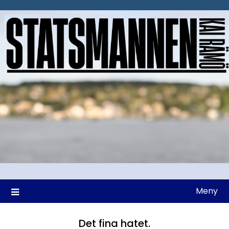
Hoppa
till
innehåll
Meny
Det fina hatet.