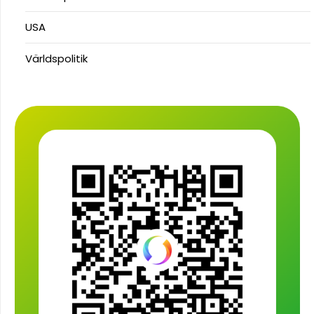
USA
Världspolitik