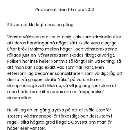
Publicerat den 10 mars 2014
Så var det klarlagt ännu en gång.
Vänstervåldsverkare ser inte sig själv som kriminella eller
att deras handlingar på något sätt skulle vara olagliga.
Efter bråk i Malmö mellan höger- och vänsterextrema
råkade just en vänsterextrem skadas riktigt allvarligt.
Polisen har inte heller kommit så långt i sin utredning, så
att man kan säga exakt vad som har hänt. Men
eftersom jag bedömer sannolikheten som väldigt låg att
dessa två grupper skulle ”råka” på varandra en
slumpmässig kväll i Malmö, så vill jag nog spekulera att
man hade kommit överens om en ”uppgörelse”
sinsemellan.
Nu vill jag än en gång trycka på att allt våld utanför
statens våldsmonopol är förkastligt och dessutom i
regel i allra högsta grad illegalt. Oavsett om man är
höger eller vänster.