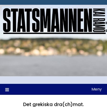
Hoppa
till
innehåll
Meny
Det grekiska dra(ch)mat.