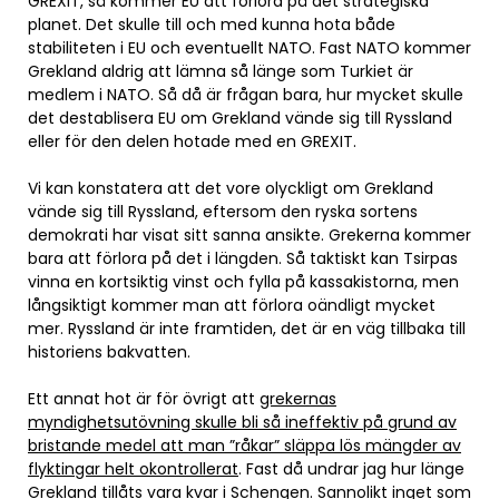
GREXIT, så kommer EU att förlora på det strategiska
planet. Det skulle till och med kunna hota både
stabiliteten i EU och eventuellt NATO. Fast NATO kommer
Grekland aldrig att lämna så länge som Turkiet är
medlem i NATO. Så då är frågan bara, hur mycket skulle
det destablisera EU om Grekland vände sig till Ryssland
eller för den delen hotade med en GREXIT.
Vi kan konstatera att det vore olyckligt om Grekland
vände sig till Ryssland, eftersom den ryska sortens
demokrati har visat sitt sanna ansikte. Grekerna kommer
bara att förlora på det i längden. Så taktiskt kan Tsirpas
vinna en kortsiktig vinst och fylla på kassakistorna, men
långsiktigt kommer man att förlora oändligt mycket
mer. Ryssland är inte framtiden, det är en väg tillbaka till
historiens bakvatten.
Ett annat hot är för övrigt att
grekernas
myndighetsutövning skulle bli så ineffektiv på grund av
bristande medel att man ”råkar” släppa lös mängder av
flyktingar helt okontrollerat
. Fast då undrar jag hur länge
Grekland tillåts vara kvar i Schengen. Sannolikt inget som