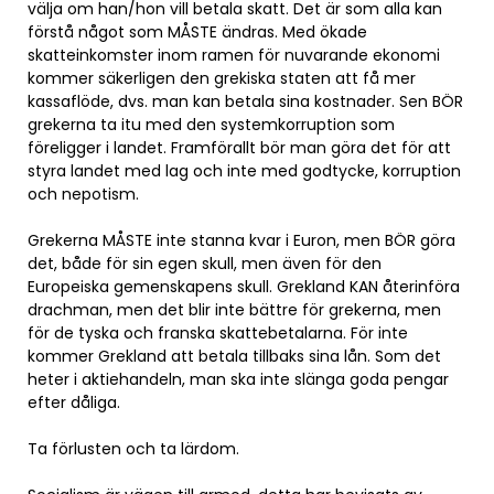
välja om han/hon vill betala skatt. Det är som alla kan
förstå något som MÅSTE ändras. Med ökade
skatteinkomster inom ramen för nuvarande ekonomi
kommer säkerligen den grekiska staten att få mer
kassaflöde, dvs. man kan betala sina kostnader. Sen BÖR
grekerna ta itu med den systemkorruption som
föreligger i landet. Framförallt bör man göra det för att
styra landet med lag och inte med godtycke, korruption
och nepotism.
Grekerna MÅSTE inte stanna kvar i Euron, men BÖR göra
det, både för sin egen skull, men även för den
Europeiska gemenskapens skull. Grekland KAN återinföra
drachman, men det blir inte bättre för grekerna, men
för de tyska och franska skattebetalarna. För inte
kommer Grekland att betala tillbaks sina lån. Som det
heter i aktiehandeln, man ska inte slänga goda pengar
efter dåliga.
Ta förlusten och ta lärdom.