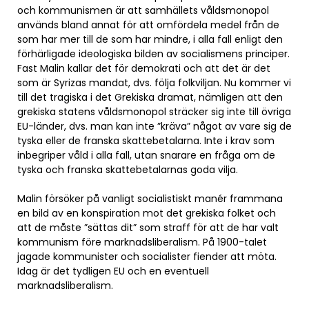
och kommunismen är att samhällets våldsmonopol
används bland annat för att omfördela medel från de
som har mer till de som har mindre, i alla fall enligt den
förhärligade ideologiska bilden av socialismens principer.
Fast Malin kallar det för demokrati och att det är det
som är Syrizas mandat, dvs. följa folkviljan. Nu kommer vi
till det tragiska i det Grekiska dramat, nämligen att den
grekiska statens våldsmonopol sträcker sig inte till övriga
EU-länder, dvs. man kan inte ”kräva” något av vare sig de
tyska eller de franska skattebetalarna. Inte i krav som
inbegriper våld i alla fall, utan snarare en fråga om de
tyska och franska skattebetalarnas goda vilja.
Malin försöker på vanligt socialistiskt manér frammana
en bild av en konspiration mot det grekiska folket och
att de måste ”sättas dit” som straff för att de har valt
kommunism före marknadsliberalism. På 1900-talet
jagade kommunister och socialister fiender att möta.
Idag är det tydligen EU och en eventuell
marknadsliberalism.