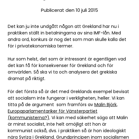
Publicerat den 10 juli 2015
Det kan ju inte undgått någon att Grekland har nu i
praktiken ställt in betalningarna av sina IMF-lån. Med
andra ord, konkurs är nog det som man skulle kalla det
för i privatekonomiska termer.
Hur som helst, det som är intressant är egentligen vad
det kan få för konsekvenser för Grekland och för
omvärlden. Så ska vi ta och analysera det grekiska
dramat på riktigt.
För det första så är det med Greklands exempel bevisat
att socialism inte fungerar i verkligheten, heller. Vi kan
titta på de argument som framförs av
Malin Björk,
Europaparlamentariker för Vänsterpartiet
(kommunisterna?)
. Vi kan med säkerhet säga att Malin
är minst socialist, inte helt omöjligt att hon är
kommunist också, dvs. i praktiken så är hon ideologiskt
nära Syriza i Grekland. Grundprincipen inom socialismen