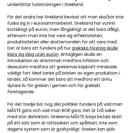
underlättar turistnäringen i Grekland.
För det andra har Grekland bevisat att man ska/bör inte
fuska sig in i eurosammarbetet. Grekland har vunnit
kortsiktigt på euron, men långsiktigt är det bara dåligt,
eftersom man inte har vare sig effektiviteten,
produktiviteten eller skattemoralen för att vara med.
Det är bara att fundera på hur
grekiska företag skulle
klara sig idag utan euron
. Antagligen skulle en
introduktion av drachman medföra inflation och
dessutom medföra att grekernas köpkraft minskade
väldigt fort. Med tanke på bristen av egen produktion i
landet, så kommer det bara att medföra ett ännu
dyrare liv för greken i gemen och för grekiskt
företagande.
För det tredje bör nog alla politiker fundera på vad man
MÅSTE göra och vad man BÖR göra. Det är två saker
med stor distinktion. Grekerna MÅSTE börja betala skatt
på ett sätt som är rättssäkert och spårbart, inte som
dagens system som är godtyckligt. Greken kan själv