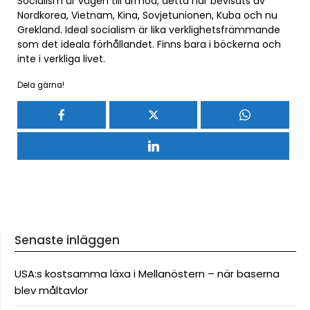
Socialism är vägen till armod, detta har bevisats av
Nordkorea, Vietnam, Kina, Sovjetunionen, Kuba och nu
Grekland. Ideal socialism är lika verklighetsfrämmande
som det ideala förhållandet. Finns bara i böckerna och
inte i verkliga livet.
Dela gärna!
Senaste inläggen
USA:s kostsamma läxa i Mellanöstern – när baserna
blev måltavlor