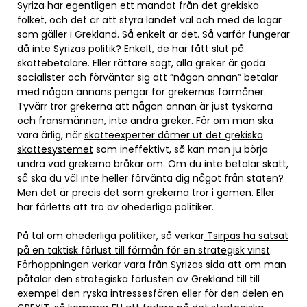
Syriza har egentligen ett mandat från det grekiska
folket, och det är att styra landet väl och med de lagar
som gäller i Grekland. Så enkelt är det. Så varför fungerar
då inte Syrizas politik? Enkelt, de har fått slut på
skattebetalare. Eller rättare sagt, alla greker är goda
socialister och förväntar sig att ”någon annan” betalar
med någon annans pengar för grekernas förmåner.
Tyvärr tror grekerna att någon annan är just tyskarna
och fransmännen, inte andra greker. För om man ska
vara ärlig, när
skatteexperter dömer ut det grekiska
skattesystemet
som ineffektivt, så kan man ju börja
undra vad grekerna bråkar om. Om du inte betalar skatt,
så ska du väl inte heller förvänta dig något från staten?
Men det är precis det som grekerna tror i gemen. Eller
har förletts att tro av ohederliga politiker.
På tal om ohederliga politiker, så verkar
Tsirpas ha satsat
på en taktisk förlust till förmån för en strategisk vinst
.
Förhoppningen verkar vara från Syrizas sida att om man
påtalar den strategiska förlusten av Grekland till till
exempel den ryska intressesfären eller för den delen en