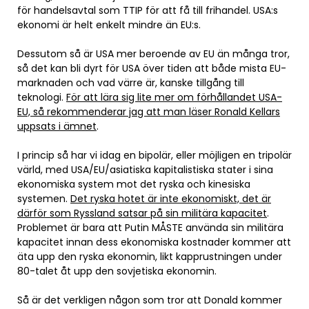
för handelsavtal som TTIP för att få till frihandel. USA:s
ekonomi är helt enkelt mindre än EU:s.
Dessutom så är USA mer beroende av EU än många tror,
så det kan bli dyrt för USA över tiden att både mista EU-
marknaden och vad värre är, kanske tillgång till
teknologi.
För att lära sig lite mer om förhållandet USA-
EU, så rekommenderar jag att man läser Ronald Kellars
uppsats i ämnet
.
I princip så har vi idag en bipolär, eller möjligen en tripolär
värld, med USA/EU/asiatiska kapitalistiska stater i sina
ekonomiska system mot det ryska och kinesiska
systemen.
Det ryska hotet är inte ekonomiskt, det är
därför som Ryssland satsar på sin militära kapacitet
.
Problemet är bara att Putin MÅSTE använda sin militära
kapacitet innan dess ekonomiska kostnader kommer att
äta upp den ryska ekonomin, likt kapprustningen under
80-talet åt upp den sovjetiska ekonomin.
Så är det verkligen någon som tror att Donald kommer