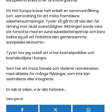
européerna enkla offer till större grannar.
Ett fritt Europa kräver helt enkelt en sammanhållning
och samordning för att möta framtidens
säkerhetsutmaningar. Tyvärr så går EU till viss del i fel
riktning mot ökad överstatlighet. Riktningen borde vara
att fortsätta med en sund subsidiaritetsprincip och bara
inrikta sig på att förbättra den gemensamma
europeiska ekonomin.
Tyvärr tror jag också att vi har kvartalspolitiker och
kvartalsväljare i Europa.
Som har att möta Donald och Vladimir i kombination
med alldeles för många flyktingar, som inte kan
assimilieras eller integreras.
En sak är säker, vi är alla förlorare….
Dela gärna!