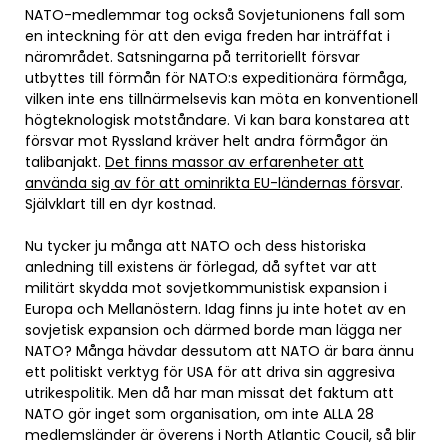
NATO-medlemmar tog också Sovjetunionens fall som
en inteckning för att den eviga freden har inträffat i
närområdet. Satsningarna på territoriellt försvar
utbyttes till förmån för NATO:s expeditionära förmåga,
vilken inte ens tillnärmelsevis kan möta en konventionell
högteknologisk motståndare. Vi kan bara konstarea att
försvar mot Ryssland kräver helt andra förmågor än
talibanjakt.
Det finns massor av erfarenheter att
använda sig av för att ominrikta EU-ländernas försvar
.
Självklart till en dyr kostnad.
Nu tycker ju många att NATO och dess historiska
anledning till existens är förlegad, då syftet var att
militärt skydda mot sovjetkommunistisk expansion i
Europa och Mellanöstern. Idag finns ju inte hotet av en
sovjetisk expansion och därmed borde man lägga ner
NATO? Många hävdar dessutom att NATO är bara ännu
ett politiskt verktyg för USA för att driva sin aggresiva
utrikespolitik. Men då har man missat det faktum att
NATO gör inget som organisation, om inte ALLA 28
medlemsländer är överens i North Atlantic Coucil, så blir