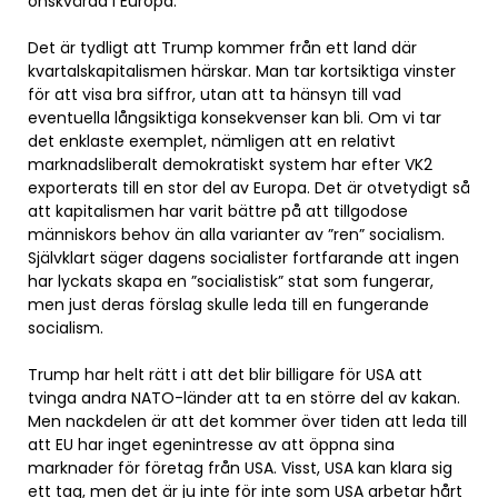
önskvärda i Europa.
Det är tydligt att Trump kommer från ett land där
kvartalskapitalismen härskar. Man tar kortsiktiga vinster
för att visa bra siffror, utan att ta hänsyn till vad
eventuella långsiktiga konsekvenser kan bli. Om vi tar
det enklaste exemplet, nämligen att en relativt
marknadsliberalt demokratiskt system har efter VK2
exporterats till en stor del av Europa. Det är otvetydigt så
att kapitalismen har varit bättre på att tillgodose
människors behov än alla varianter av ”ren” socialism.
Självklart säger dagens socialister fortfarande att ingen
har lyckats skapa en ”socialistisk” stat som fungerar,
men just deras förslag skulle leda till en fungerande
socialism.
Trump har helt rätt i att det blir billigare för USA att
tvinga andra NATO-länder att ta en större del av kakan.
Men nackdelen är att det kommer över tiden att leda till
att EU har inget egenintresse av att öppna sina
marknader för företag från USA. Visst, USA kan klara sig
ett tag, men det är ju inte för inte som USA arbetar hårt