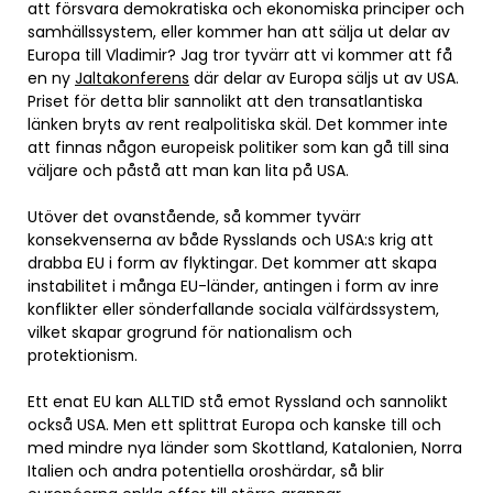
att försvara demokratiska och ekonomiska principer och
samhällssystem, eller kommer han att sälja ut delar av
Europa till Vladimir? Jag tror tyvärr att vi kommer att få
en ny
Jaltakonferens
där delar av Europa säljs ut av USA.
Priset för detta blir sannolikt att den transatlantiska
länken bryts av rent realpolitiska skäl. Det kommer inte
att finnas någon europeisk politiker som kan gå till sina
väljare och påstå att man kan lita på USA.
Utöver det ovanstående, så kommer tyvärr
konsekvenserna av både Rysslands och USA:s krig att
drabba EU i form av flyktingar. Det kommer att skapa
instabilitet i många EU-länder, antingen i form av inre
konflikter eller sönderfallande sociala välfärdssystem,
vilket skapar grogrund för nationalism och
protektionism.
Ett enat EU kan ALLTID stå emot Ryssland och sannolikt
också USA. Men ett splittrat Europa och kanske till och
med mindre nya länder som Skottland, Katalonien, Norra
Italien och andra potentiella oroshärdar, så blir