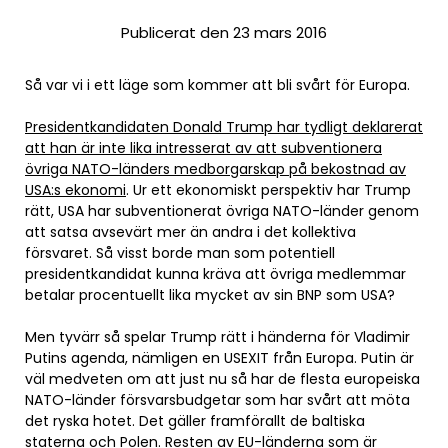
Publicerat den 23 mars 2016
Så var vi i ett läge som kommer att bli svårt för Europa.
Presidentkandidaten Donald Trump har tydligt deklarerat
att han är inte lika intresserat av att subventionera
övriga NATO-länders medborgarskap på bekostnad av
USA:s ekonomi
. Ur ett ekonomiskt perspektiv har Trump
rätt, USA har subventionerat övriga NATO-länder genom
att satsa avsevärt mer än andra i det kollektiva
försvaret. Så visst borde man som potentiell
presidentkandidat kunna kräva att övriga medlemmar
betalar procentuellt lika mycket av sin BNP som USA?
Men tyvärr så spelar Trump rätt i händerna för Vladimir
Putins agenda, nämligen en USEXIT från Europa. Putin är
väl medveten om att just nu så har de flesta europeiska
NATO-länder försvarsbudgetar som har svårt att möta
det ryska hotet. Det gäller framförallt de baltiska
staterna och Polen. Resten av EU-länderna som är