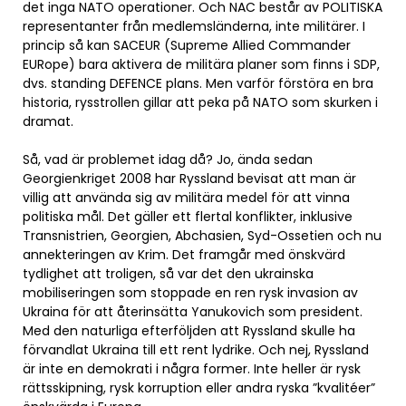
det inga NATO operationer. Och NAC består av POLITISKA
representanter från medlemsländerna, inte militärer. I
princip så kan SACEUR (Supreme Allied Commander
EURope) bara aktivera de militära planer som finns i SDP,
dvs. standing DEFENCE plans. Men varför förstöra en bra
historia, rysstrollen gillar att peka på NATO som skurken i
dramat.
Så, vad är problemet idag då? Jo, ända sedan
Georgienkriget 2008 har Ryssland bevisat att man är
villig att använda sig av militära medel för att vinna
politiska mål. Det gäller ett flertal konflikter, inklusive
Transnistrien, Georgien, Abchasien, Syd-Ossetien och nu
annekteringen av Krim. Det framgår med önskvärd
tydlighet att troligen, så var det den ukrainska
mobiliseringen som stoppade en ren rysk invasion av
Ukraina för att återinsätta Yanukovich som president.
Med den naturliga efterföljden att Ryssland skulle ha
förvandlat Ukraina till ett rent lydrike. Och nej, Ryssland
är inte en demokrati i några former. Inte heller är rysk
rättsskipning, rysk korruption eller andra ryska ”kvalitéer”