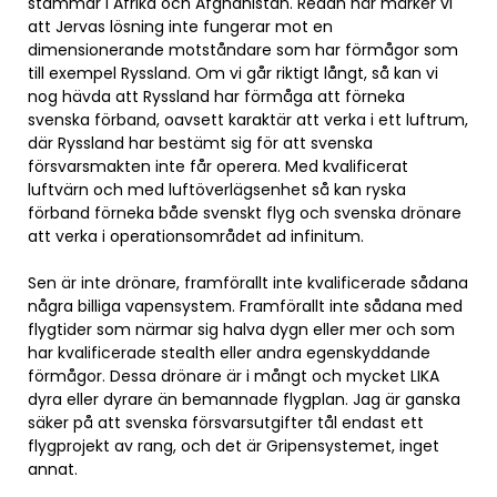
stammar i Afrika och Afghanistan. Redan här märker vi
att Jervas lösning inte fungerar mot en
dimensionerande motståndare som har förmågor som
till exempel Ryssland. Om vi går riktigt långt, så kan vi
nog hävda att Ryssland har förmåga att förneka
svenska förband, oavsett karaktär att verka i ett luftrum,
där Ryssland har bestämt sig för att svenska
försvarsmakten inte får operera. Med kvalificerat
luftvärn och med luftöverlägsenhet så kan ryska
förband förneka både svenskt flyg och svenska drönare
att verka i operationsområdet ad infinitum.
Sen är inte drönare, framförallt inte kvalificerade sådana
några billiga vapensystem. Framförallt inte sådana med
flygtider som närmar sig halva dygn eller mer och som
har kvalificerade stealth eller andra egenskyddande
förmågor. Dessa drönare är i mångt och mycket LIKA
dyra eller dyrare än bemannade flygplan. Jag är ganska
säker på att svenska försvarsutgifter tål endast ett
flygprojekt av rang, och det är Gripensystemet, inget
annat.