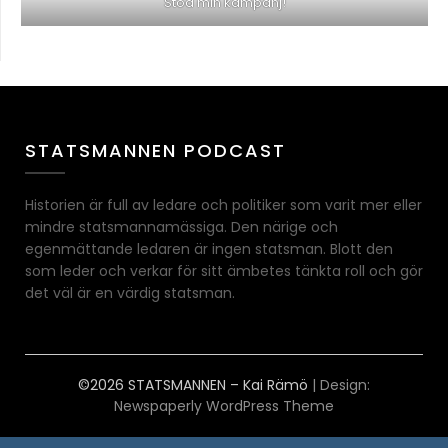
Stöd min kampanj!
STATSMANNEN PODCAST
Historien är full av ledare och politiker som varit mer eller
mindre statsmannamässiga. Den närige och
egenmättande ledaren är ingen statsman. Blott den
som leder och verkar för sitt ämbetes tänkta roll och gör
det väl är en värdig statsman.
©2026 STATSMANNEN – Kai Rämö
| Design:
Newspaperly WordPress Theme