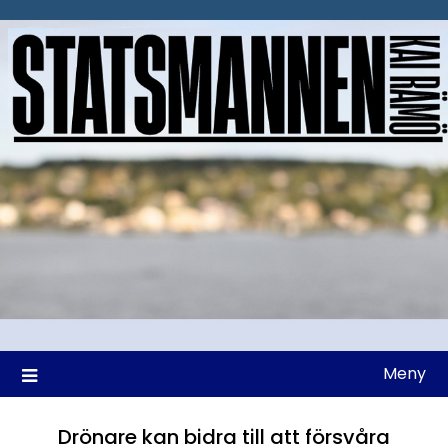
Hoppa
till
innehåll
Meny
Drönare kan bidra till att försvåra