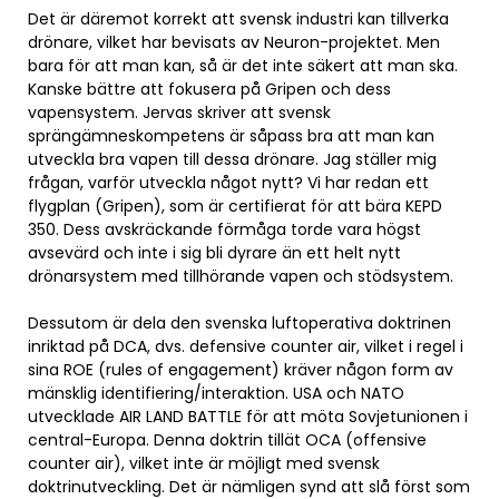
Det är däremot korrekt att svensk industri kan tillverka
drönare, vilket har bevisats av Neuron-projektet. Men
bara för att man kan, så är det inte säkert att man ska.
Kanske bättre att fokusera på Gripen och dess
vapensystem. Jervas skriver att svensk
sprängämneskompetens är såpass bra att man kan
utveckla bra vapen till dessa drönare. Jag ställer mig
frågan, varför utveckla något nytt? Vi har redan ett
flygplan (Gripen), som är certifierat för att bära KEPD
350. Dess avskräckande förmåga torde vara högst
avsevärd och inte i sig bli dyrare än ett helt nytt
drönarsystem med tillhörande vapen och stödsystem.
Dessutom är dela den svenska luftoperativa doktrinen
inriktad på DCA, dvs. defensive counter air, vilket i regel i
sina ROE (rules of engagement) kräver någon form av
mänsklig identifiering/interaktion. USA och NATO
utvecklade AIR LAND BATTLE för att möta Sovjetunionen i
central-Europa. Denna doktrin tillät OCA (offensive
counter air), vilket inte är möjligt med svensk
doktrinutveckling. Det är nämligen synd att slå först som