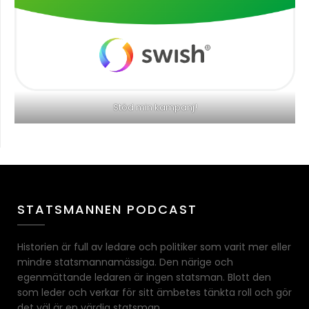
Stöd min kampanj!
STATSMANNEN PODCAST
Historien är full av ledare och politiker som varit mer eller
mindre statsmannamässiga. Den närige och
egenmättande ledaren är ingen statsman. Blott den
som leder och verkar för sitt ämbetes tänkta roll och gör
det väl är en värdig statsman.