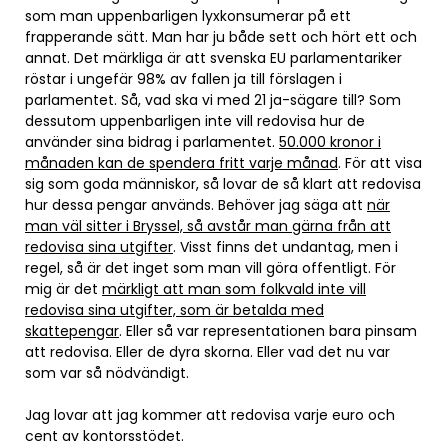
som man uppenbarligen lyxkonsumerar på ett
frapperande sätt. Man har ju både sett och hört ett och
annat. Det märkliga är att svenska EU parlamentariker
röstar i ungefär 98% av fallen ja till förslagen i
parlamentet. Så, vad ska vi med 21 ja-sägare till? Som
dessutom uppenbarligen inte vill redovisa hur de
använder sina bidrag i parlamentet.
50.000 kronor i
månaden kan de spendera fritt varje månad
. För att visa
sig som goda människor, så lovar de så klart att redovisa
hur dessa pengar används. Behöver jag säga att
när
man väl sitter i Bryssel, så avstår man gärna från att
redovisa sina utgifter
. Visst finns det undantag, men i
regel, så är det inget som man vill göra offentligt. För
mig är det
märkligt att man som folkvald inte vill
redovisa sina utgifter, som är betalda med
skattepengar
. Eller så var representationen bara pinsam
att redovisa. Eller de dyra skorna. Eller vad det nu var
som var så nödvändigt.
Jag lovar att jag kommer att redovisa varje euro och
cent av kontorsstödet.