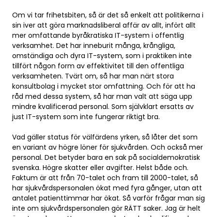
Om vi tar frihetsbiten, så är det så enkelt att politikerna i
sin iver att göra marknadsliberal affär av allt, infört allt
mer omfattande byråkratiska IT-system i offentlig
verksamhet. Det har inneburit många, krångliga,
omständiga och dyra IT-system, som i praktiken inte
tillfört någon form av effektivitet till den offentliga
verksamheten. Tvärt om, så har man närt stora
konsultbolag i mycket stor omfattning. Och för att ha
råd med dessa system, så har man valt att säga upp
mindre kvalificerad personal. Som självklart ersatts av
just IT-system som inte fungerar riktigt bra.
Vad gäller status för välfärdens yrken, så låter det som
en variant av högre löner för sjukvården. Och också mer
personal. Det betyder bara en sak på socialdemokratisk
svenska. Högre skatter eller avgifter. Helst både och.
Faktum är att från 70-talet och fram till 2000-talet, så
har sjukvårdspersonalen ökat med fyra gånger, utan att
antalet patienttimmar har ökat. Så varför frågar man sig
inte om sjukvårdspersonalen gör RÄTT saker. Jag är helt