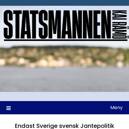
Hoppa
till
innehåll
Meny
Endast Sverige svensk Jantepolitik