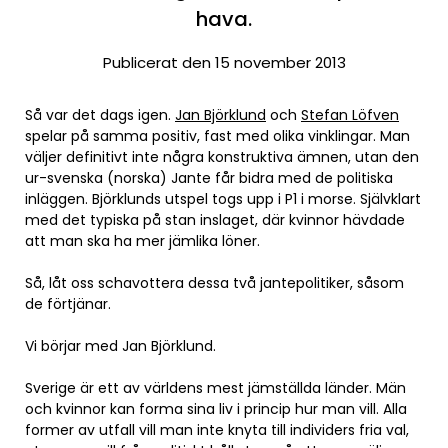
hava.
Publicerat den 15 november 2013
Så var det dags igen.
Jan Björklund
och
Stefan Löfven
spelar på samma positiv, fast med olika vinklingar. Man
väljer definitivt inte några konstruktiva ämnen, utan den
ur-svenska (norska) Jante får bidra med de politiska
inläggen. Björklunds utspel togs upp i P1 i morse. Självklart
med det typiska på stan inslaget, där kvinnor hävdade
att man ska ha mer jämlika löner.
Så, låt oss schavottera dessa två jantepolitiker, såsom
de förtjänar.
Vi börjar med Jan Björklund.
Sverige är ett av världens mest jämställda länder. Män
och kvinnor kan forma sina liv i princip hur man vill. Alla
former av utfall vill man inte knyta till individers fria val,