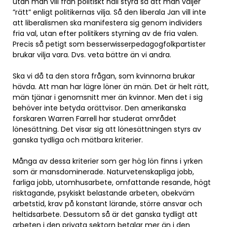
utan man vill från politiskt håll styra så att man väljer
”rätt” enligt politikernas vilja. Så den liberala Jan vill inte
att liberalismen ska manifestera sig genom individers
fria val, utan efter politikers styrning av de fria valen.
Precis så petigt som besserwisserpedagogfolkpartister
brukar vilja vara. Dvs. veta bättre än vi andra.
Ska vi då ta den stora frågan, som kvinnorna brukar
hävda. Att man har lägre löner än män. Det är helt rätt,
män tjänar i genomsnitt mer än kvinnor. Men det i sig
behöver inte betyda orättvisor. Den amerikanska
forskaren Warren Farrell har studerat området
lönesättning. Det visar sig att lönesättningen styrs av
ganska tydliga och mätbara kriterier.
Många av dessa kriterier som ger hög lön finns i yrken
som är mansdominerade. Naturvetenskapliga jobb,
farliga jobb, utomhusarbete, omfattande resande, högt
risktagande, psykiskt belastande arbeten, obekväm
arbetstid, krav på konstant lärande, större ansvar och
heltidsarbete. Dessutom så är det ganska tydligt att
arbeten i den privata sektorn betalar mer än i den