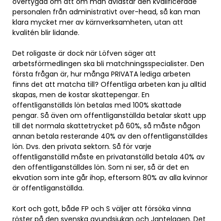
övertygad om att om man avlastar den kvalificerade
personalen från administrativt over-head, så kan man
klara mycket mer av kärnverksamheten, utan att
kvalitén blir lidande.
Det roligaste är dock när Löfven säger att
arbetsförmedlingen ska bli matchningsspecialister. Den
första frågan är, hur många PRIVATA lediga arbeten
finns det att matcha till? Offentliga arbeten kan ju alltid
skapas, men de kostar skattepengar. En
offentliganställds lön betalas med 100% skattade
pengar. Så även om offentliganställda betalar skatt upp
till det normala skattetrycket på 60%, så måste någon
annan betala resterande 40% av den offentliganställdes
lön. Dvs. den privata sektorn. Så för varje
offentliganställd måste en privatanställd betala 40% av
den offentliganställdes lön. Som ni ser, så är det en
ekvation som inte går ihop, eftersom 80% av alla kvinnor
är offentliganställda.
Kort och gott, både FP och S väljer att försöka vinna
röster på den svenska avundsjukan och Jantelagen. Det