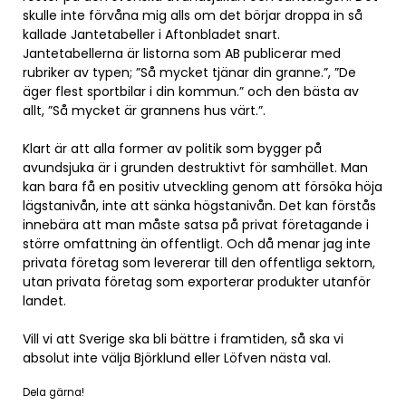
skulle inte förvåna mig alls om det börjar droppa in så
kallade Jantetabeller i Aftonbladet snart.
Jantetabellerna är listorna som AB publicerar med
rubriker av typen; ”Så mycket tjänar din granne.”, ”De
äger flest sportbilar i din kommun.” och den bästa av
allt, ”Så mycket är grannens hus värt.”.
Klart är att alla former av politik som bygger på
avundsjuka är i grunden destruktivt för samhället. Man
kan bara få en positiv utveckling genom att försöka höja
lägstanivån, inte att sänka högstanivån. Det kan förstås
innebära att man måste satsa på privat företagande i
större omfattning än offentligt. Och då menar jag inte
privata företag som levererar till den offentliga sektorn,
utan privata företag som exporterar produkter utanför
landet.
Vill vi att Sverige ska bli bättre i framtiden, så ska vi
absolut inte välja Björklund eller Löfven nästa val.
Dela gärna!