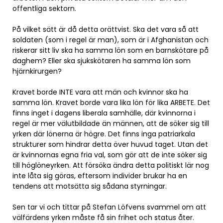
offentliga sektorn.
På vilket sätt är då detta orättvist. Ska det vara så att
soldaten (som i regel är man), som är i Afghanistan och
riskerar sitt liv ska ha samma lön som en barnskötare på
daghem? Eller ska sjukskötaren ha samma lön som
hjärnkirurgen?
Kravet borde INTE vara att män och kvinnor ska ha
samma lön. Kravet borde vara lika lön för lika ARBETE. Det
finns inget i dagens liberala samhälle, där kvinnorna i
regel är mer välutbildade än männen, att de söker sig till
yrken där lönerna är högre. Det finns inga patriarkala
strukturer som hindrar detta över huvud taget. Utan det
är kvinnornas egna fria val, som gör att de inte söker sig
till höglöneyrken. Att försöka ändra detta politiskt lär nog
inte låta sig göras, eftersom individer brukar ha en
tendens att motsätta sig sådana styrningar.
Sen tar vi och tittar på Stefan Löfvens svammel om att
välfärdens yrken måste få sin frihet och status åter.