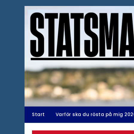
Hoppa
till
innehåll
Start
Varför ska du rösta på mig 202