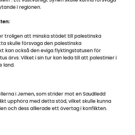
ytande i regionen.
ten:
 troligen att minska stödet till palestinska
ta skulle försvaga den palestinska
t kan också den eviga flyktingstatusen för
s ärvs. Vilket i sin tur kan leda till att palestinier i
e land.
bellerna i Jemen, som strider mot en Saudiledd
olikt upphöra med detta stöd, vilket skulle kunna
n och dess allierade ett övertag i konflikten.