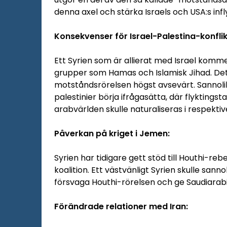
denna axel och stärka Israels och USA:s infl
Konsekvenser för Israel-Palestina-konflik
Ett Syrien som är allierat med Israel kommer
grupper som Hamas och Islamisk Jihad. Det
motståndsrörelsen högst avsevärt. Sannolik
palestinier börja ifrågasätta, där flyktingstatu
arabvärlden skulle naturaliseras i respektiv
Påverkan på kriget i Jemen:
Syrien har tidigare gett stöd till Houthi-re
koalition. Ett västvänligt Syrien skulle sann
försvaga Houthi-rörelsen och ge Saudiarabie
Förändrade relationer med Iran: