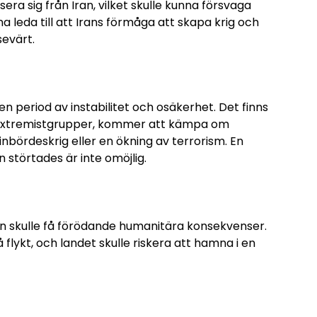
sera sig från Iran, vilket skulle kunna försvaga
na leda till att Irans förmåga att skapa krig och
sevärt.
 en period av instabilitet och osäkerhet. Det finns
ive extremistgrupper, kommer att kämpa om
t inbördeskrig eller en ökning av terrorism. En
n störtades är inte omöjlig.
yrien skulle få förödande humanitära konsekvenser.
 flykt, och landet skulle riskera att hamna i en