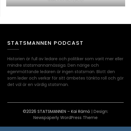
STATSMANNEN PODCAST
Historien är full av ledare och politiker som varit mer eller
mindre statsmannamässiga. Den närige och
egenmättande ledaren är ingen statsman. Blott den
som leder och verkar för sitt ämbetes tänkta roll och gör
det väl är en värdig statsman.
©2026 STATSMANNEN – Kai Rämö
| Design:
Newspaperly WordPress Theme