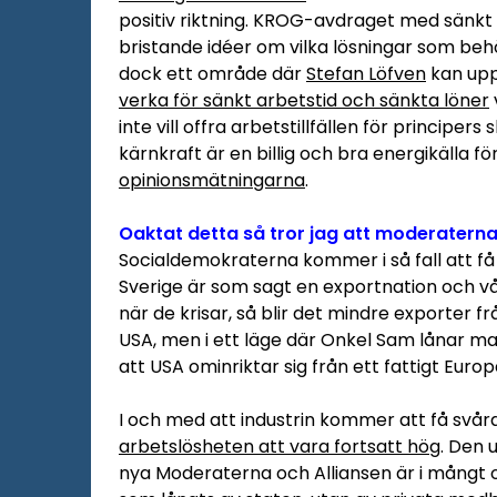
positiv riktning. KROG-avdraget med sänkt
bristande idéer om vilka lösningar som beh
dock ett område där
Stefan Löfven
kan uppv
verka för sänkt arbetstid och sänkta löner
inte vill offra arbetstillfällen för principers
kärnkraft är en billig och bra energikälla fö
opinionsmätningarna
.
Oaktat detta så tror jag att moderaterna 
Socialdemokraterna kommer i så fall att 
Sverige är som sagt en exportnation och vå
när de krisar, så blir det mindre exporter f
USA, men i ett läge där Onkel Sam lånar ma
att USA ominriktar sig från ett fattigt Europ
I och med att industrin kommer att få svå
arbetslösheten att vara fortsatt hög
. Den 
nya Moderaterna och Alliansen är i mångt 