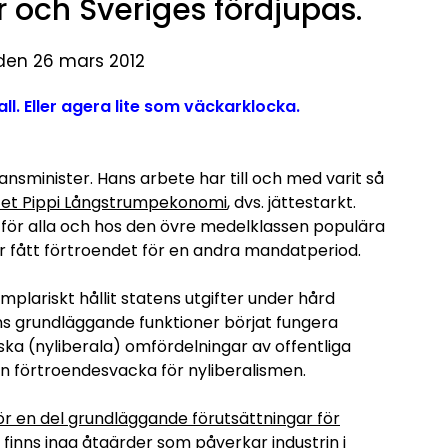
er och Sveriges fördjupas.
 den 26 mars 2012
all. Eller agera lite som väckarklocka.
nsminister. Hans arbete har till och med varit så
tet Pippi Långstrumpekonomi
, dvs. jättestarkt.
för alla och hos den övre medelklassen populära
 fått förtroendet för en andra mandatperiod.
plariskt hållit statens utgifter under hård
ens grundläggande funktioner börjat fungera
ska (nyliberala) omfördelningar av offentliga
l en förtroendesvacka för nyliberalismen.
ör en del grundläggande förutsättningar för
 finns inga åtgärder som påverkar industrin i