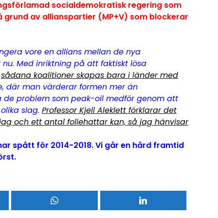
lingsförlamad socialdemokratisk regering som
på grund av allianspartier (MP+V) som blockerar
fungera vore en allians mellan de nya
u. Med inriktning på att faktiskt lösa
,
sådana koalitioner skapas bara i länder med
ige, där man värderar formen mer än
möta de problem som peak-oil medför genom att
olika slag.
Professor Kjell Aleklett förklarar det
g och ett antal foliehattar kan, så jag hänvisar
 spått för 2014-2018. Vi går en hård framtid
örst.