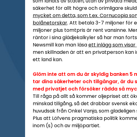
som lånats av staten, utan av privata med
säkerhet för allt högre och orimligare skul
mycket om detta, som t.ex. Cornucopia som 
bolånetorskar
. Att betala 3-7 miljoner för
miljoner plus tomtpris är rent vansinne. 
räntor i sina glädjekalkyler så har man fortsa
Newsmill kan man läsa
ett inlägg som visar
men skillnaden är att en privatperson kan in
ett land kan.
Glöm inte att om du är skyldig banken 5
tar dina säkerheter och tillgångar, är du 
med privatjet och försöker rädda så myc
Till råga på allt så kommer oljepriset att 
minskad tillgång, så det drabbar svensk e
huvudsak från Onkel Vanja, som gladeligen 
Plus att Löfvens pragmatiska politik komme
inom (s) och av miljöpartiet.