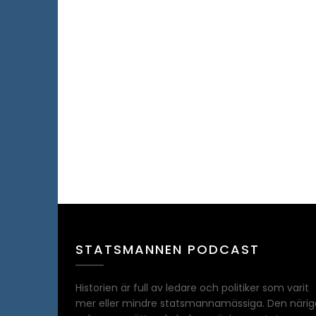
STATSMANNEN PODCAST
Historien är full av ledare och politiker som varit
mer eller mindre statsmannamässiga. Den närig