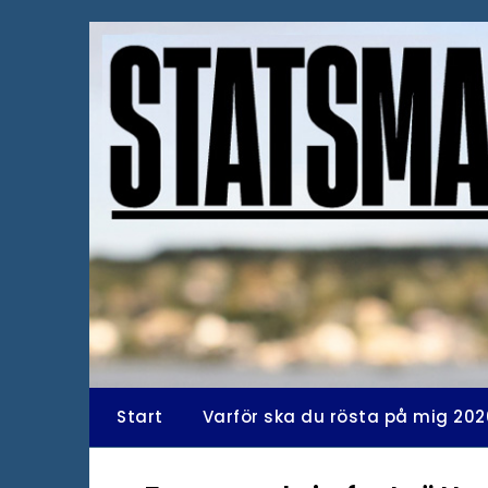
Hoppa
till
innehåll
Start
Varför ska du rösta på mig 202