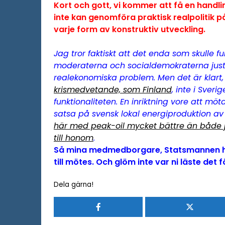
Kort och gott, vi kommer att få en hand
inte kan genomföra praktisk realpolitik 
varje form av konstruktiv utveckling.
Jag tror faktiskt att det enda som skulle 
moderaterna och socialdemokraterna just n
realekonomiska problem. Men det är klart
krismedvetande, som Finland
, inte i Sver
funktionaliteten. En inriktning vore att 
satsa på svensk lokal energiproduktion av 
här med peak-oil mycket bättre än både ja
till honom
.
Så mina medmedborgare, Statsmannen har
till mötes. Och glöm inte var ni läste det f
Dela gärna!