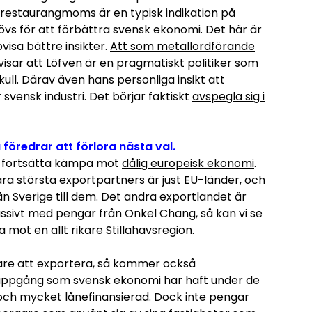
 restaurangmoms är en typisk indikation på
övs för att förbättra svensk ekonomi. Det här är
isa bättre insikter.
Att som metallordförande
visar att Löfven är en pragmatiskt politiker som
 skull. Därav även hans personliga insikt att
r svensk industri. Det börjar faktiskt
avspegla sig i
föredrar att förlora nästa val.
få fortsätta kämpa mot
dålig europeisk ekonomi
.
ra största exportpartners är just EU-länder, och
rån Sverige till dem. Det andra exportlandet är
ssivt med pengar från Onkel Chang, så kan vi se
a mot en allt rikare Stillahavsregion.
rare att exportera, så kommer också
uppgång som svensk ekonomi har haft under de
och mycket lånefinansierad. Dock inte pengar