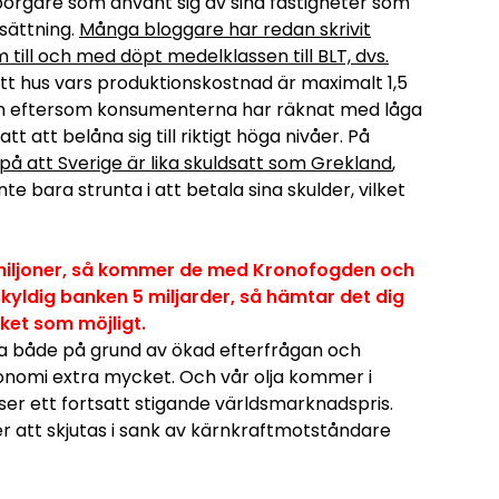
borgare som använt sig av sina fastigheter som
dsättning.
Många bloggare har redan skrivit
till och med döpt medelklassen till BLT, dvs.
 ett hus vars produktionskostnad är maximalt 1,5
Men eftersom konsumenterna har räknat med låga
tt att belåna sig till riktigt höga nivåer. På
 på att Sverige är lika skuldsatt som Grekland
,
te bara strunta i att betala sina skulder, vilket
 miljoner, så kommer de med Kronofogden och
skyldig banken 5 miljarder, så hämtar det dig
ket som möjligt.
öka både på grund av ökad efterfrågan och
konomi extra mycket. Och vår olja kommer i
ser ett fortsatt stigande världsmarknadspris.
r att skjutas i sank av kärnkraftmotståndare