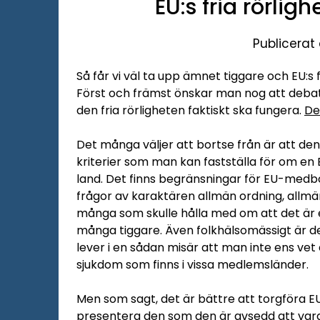
EU:s fria rörlighe
Publicerat
Så får vi väl ta upp ämnet tiggare och EU:s
Först och främst önskar man nog att debatt
den fria rörligheten faktiskt ska fungera.
De
Det många väljer att bortse från är att den fr
kriterier som man kan fastställa för om en
land. Det finns begränsningar för EU-med
frågor av karaktären allmän ordning, allmän
många som skulle hålla med om att det är 
många tiggare. Även folkhälsomässigt är de
lever i en sådan misär att man inte ens vet
sjukdom som finns i vissa medlemsländer.
Men som sagt, det är bättre att torgföra EU:s
presentera den som den är avsedd att vara,