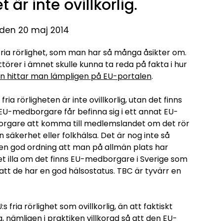
t är inte ovillkorlig.
 den 20 maj 2014
 fria rörlighet, som man har så många åsikter om.
örer i ämnet skulle kunna ta reda på fakta i hur
n hittar man lämpligen på EU-portalen
.
ia rörligheten är inte ovillkorlig, utan det finns
 EU-medborgare får befinna sig i ett annat EU-
borgare att komma till medlemslandet om det rör
 säkerhet eller folkhälsa. Det är nog inte så
en god ordning att man på allmän plats har
t illa om det finns EU-medborgare i Sverige som
 att de har en god hälsostatus. TBC är tyvärr en
 fria rörlighet som ovillkorlig, än att faktiskt
 nämligen i praktiken villkorad så att den EU-