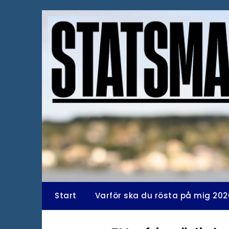
Hoppa
till
innehåll
Start
Varför ska du rösta på mig 202