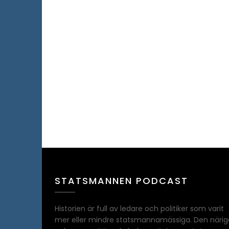
STATSMANNEN PODCAST
Historien är full av ledare och politiker som varit
mer eller mindre statsmannamässiga. Den närig