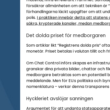
försäkrar allmänheten om att tekniken är ”sä
förhandlingarna läckt uppgifter om att unda
polis.
I praktiken innebär detta att statens 
säkra, krypterade kanaler, medan medbor
Det dolda priset för medborgaren
Som artiklar likt ”Registrens dolda pris” of
monetär. Priset betalas i valutan tillit och fr
Om Chat Control införs skapas en infrastr
granskar dina privata bilder, chattar och f
medborgare betraktas som en potentiell brot
meddelande. Men för EU:s politiska och byr
nomenklatura – verkar denna transparens i
Hyckleriet avslöjar sanningen
Argumentet för att undanta statsapparaten