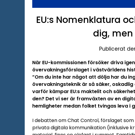
EU:s Nomenklatura och
dig, men 
Publicerat d
När EU-kommissionen försöker driva ige
övervakningsförslaget i västvärldens hist
”Om du inte har något att dölja har du in
övervakningsteknik är så säker, oskadli
varför kämpar EU:s maktelit och säkerhet
den? Det vi ser är framväxten av en digit
hemligheter medan folket tvingas leva i g
I debatten om Chat Control, förslaget som 
privata digitala kommunikation (inklusive k
material, finns en elefant i rummet. Samt