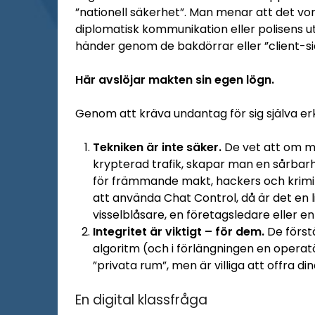
”nationell säkerhet”. Man menar att det vo
diplomatisk kommunikation eller polisens u
händer genom de bakdörrar eller ”client-s
Här avslöjar makten sin egen lögn.
Genom att kräva undantag för sig själva erk
Tekniken är inte säker.
De vet att om ma
krypterad trafik, skapar man en sårbarh
för främmande makt, hackers och krimine
att använda Chat Control, då är det en li
visselblåsare, en företagsledare eller e
Integritet är viktigt – för dem.
De först
algoritm (och i förlängningen en operatö
”privata rum”, men är villiga att offra din
En digital klassfråga