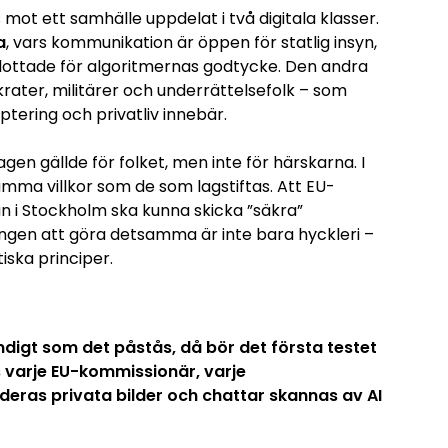
 mot ett samhälle uppdelat i två digitala klasser.
a
, vars kommunikation är öppen för statlig insyn,
 blottade för algoritmernas godtycke. Den andra
åkrater, militärer och underrättelsefolk – som
ptering och privatliv innebär.
en gällde för folket, men inte för härskarna. I
amma villkor som de som lagstiftas. Att EU-
än i Stockholm ska kunna skicka ”säkra”
gen att göra detsamma är inte bara hyckleri –
ska principer.
digt som det påstås, då bör det första testet
s varje EU-kommissionär, varje
deras privata bilder och chattar skannas av AI