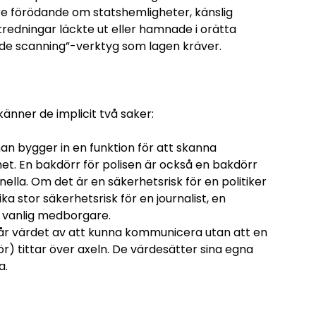
re förödande om statshemligheter, känslig
tredningar läckte ut eller hamnade i orätta
ide scanning”-verktyg som lagen kräver.
änner de implicit två saker:
n bygger in en funktion för att skanna
et. En bakdörr för polisen är också en bakdörr
lla. Om det är en säkerhetsrisk för en politiker
ka stor säkerhetsrisk för en journalist, en
n vanlig medborgare.
år värdet av att kunna kommunicera utan att en
r) tittar över axeln. De värdesätter sina egna
a.