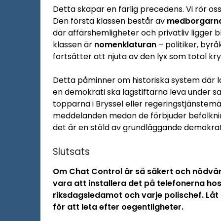
Detta skapar en farlig precedens. Vi rör oss
Den första klassen består av
medborgarn
där affärshemligheter och privatliv ligger
klassen är
nomenklaturan
– politiker, byr
fortsätter att njuta av den lyx som total kry
Detta påminner om historiska system där lag
en demokrati ska lagstiftarna leva under s
topparna i Bryssel eller regeringstjänstem
meddelanden medan de förbjuder befolknin
det är en stöld av grundläggande demokrati
Slutsats
Om Chat Control är så säkert och nödvän
vara att installera det på telefonerna ho
riksdagsledamot och varje polischef. Låt 
för att leta efter oegentligheter.