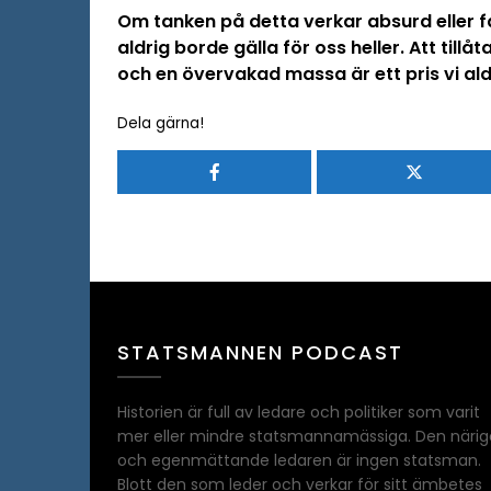
Om tanken på detta verkar absurd eller fa
aldrig borde gälla för oss heller. Att till
och en övervakad massa är ett pris vi ald
Dela gärna!
STATSMANNEN PODCAST
Historien är full av ledare och politiker som varit
mer eller mindre statsmannamässiga. Den närig
och egenmättande ledaren är ingen statsman.
Blott den som leder och verkar för sitt ämbetes