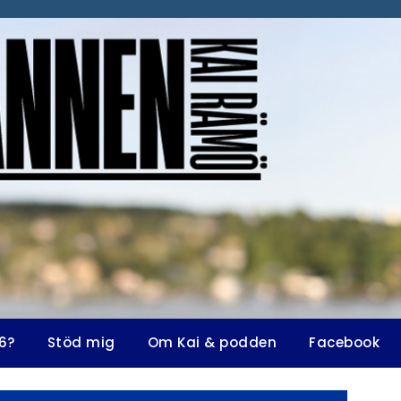
6?
Stöd mig
Om Kai & podden
Facebook