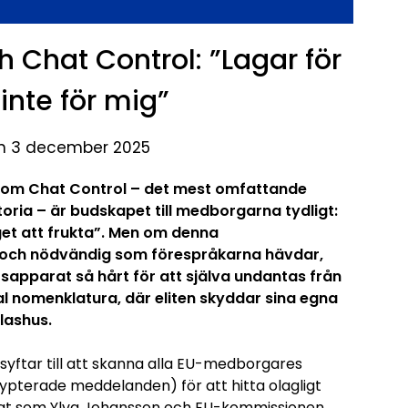
 Chat Control: ”Lagar för
inte för mig”
en 3 december 2025
nom Chat Control – det mest omfattande
oria – är budskapet till medborgarna tydligt:
get att frukta”. Men om denna
g och nödvändig som förespråkarna hävdar,
sapparat så hårt för att själva undantas från
al nomenklatura, där eliten skyddar sina egna
lashus.
syftar till att skanna alla EU-medborgares
rypterade meddelanden) för att hitta olagligt
idigt som Ylva Johansson och EU-kommissionen