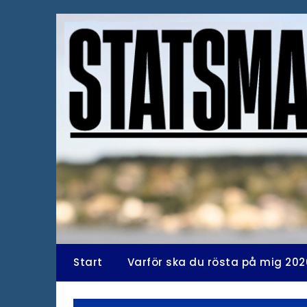
Hoppa
till
innehåll
Start
Varför ska du rösta på mig 202