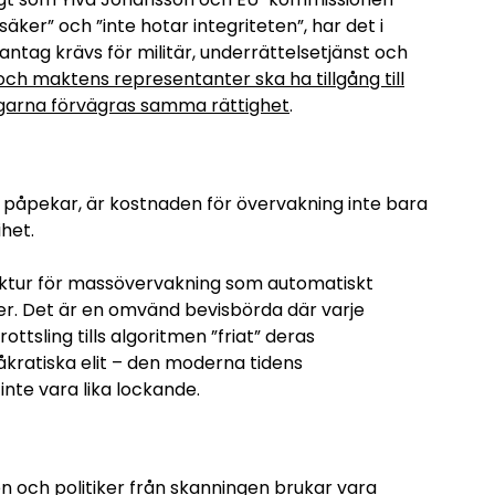
ker” och ”inte hotar integriteten”, har det i
ntag krävs för militär, underrättelsetjänst och
och maktens representanter ska ha tillgång till
garna förvägras samma rättighet
.
ta påpekar, är kostnaden för övervakning inte bara
ihet.
uktur för massövervakning som automatiskt
iler. Det är en omvänd bevisbörda där varje
tsling tills algoritmen ”friat” deras
åkratiska elit – den moderna tidens
nte vara lika lockande.
 och politiker från skanningen brukar vara