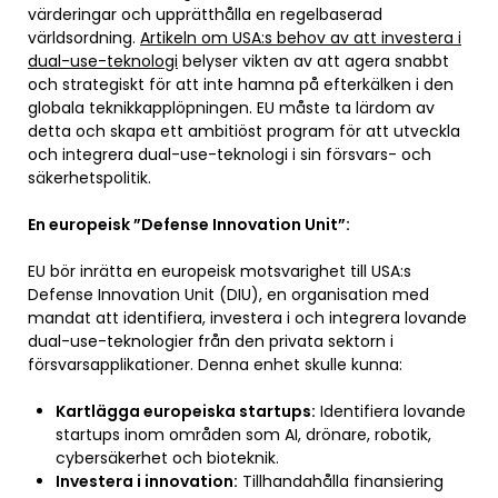
värderingar och upprätthålla en regelbaserad
världsordning.
Artikeln om USA:s behov av att investera i
dual-use-teknologi
belyser vikten av att agera snabbt
och strategiskt för att inte hamna på efterkälken i den
globala teknikkapplöpningen. EU måste ta lärdom av
detta och skapa ett ambitiöst program för att utveckla
och integrera dual-use-teknologi i sin försvars- och
säkerhetspolitik.
En europeisk ”Defense Innovation Unit”:
EU bör inrätta en europeisk motsvarighet till USA:s
Defense Innovation Unit (DIU), en organisation med
mandat att identifiera, investera i och integrera lovande
dual-use-teknologier från den privata sektorn i
försvarsapplikationer. Denna enhet skulle kunna:
Kartlägga europeiska startups:
Identifiera lovande
startups inom områden som AI, drönare, robotik,
cybersäkerhet och bioteknik.
Investera i innovation:
Tillhandahålla finansiering