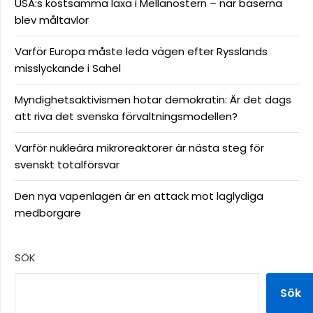
USA:s kostsamma läxa i Mellanöstern – när baserna
blev måltavlor
Varför Europa måste leda vägen efter Rysslands
misslyckande i Sahel
Myndighetsaktivismen hotar demokratin: Är det dags
att riva det svenska förvaltningsmodellen?
Varför nukleära mikroreaktorer är nästa steg för
svenskt totalförsvar
Den nya vapenlagen är en attack mot laglydiga
medborgare
SÖK
Sök