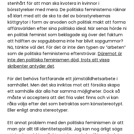
stenhårt för att man ska kvotera in kvinnor i
börsstyrelser med mera. De politiska feministerna räknar
så klart med att de ska ta del av börsstyrelsernas
köttgrytor i form av arvoden och politisk makt att forma
affärsvärlden efter sina politiska ideal. När senas hörde ni
en politisk feminist som beklagade sig över det faktum
att hälften av sopgubbarna inte har blivit sopgummor?
Nä, tänkte väl det. För det är inte den typen av ”arbeten”
som de politiska feministerna eftersträvar.
Däremot är
inte den politiska feminismen död, trots att vissa
skribenter antyder det
.
För det behövs fortfarande ett jämställdhetsarbete i
samhället. Men det ska inriktas mot att försöka skapa
ett samhälle där alla har samma möjligheter. Dock så
måste vi acceptera att det fria valet finns och vi kan
råka välja efter det som betraktas som könsstereotypt.
Eller enligt andra stereotyper.
Ett annat problem med den politiska feminismen är att
man gör allt till identitetspolitik. Jag kan nog ärligt säga