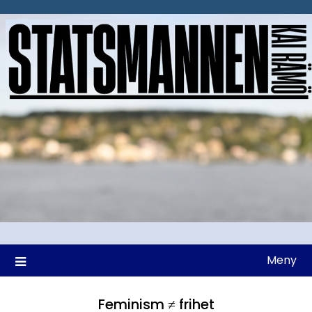
Hoppa
till
innehåll
Meny
Feminism ≠ frihet