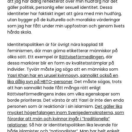
att jag har aldrig reflekterat över min hudfärg när det
gäller politisk, personlig eller sexuell identitet. Dessa
identiteter har faktiskt inget att göra med min hudfärg,
utan bygger på de kulturella och moraliska värderingar
som jag har fått under min uppfostran och genom livets
hårda skola.
Identitetspolitiken är för övrigt nära kopplad till
feminismen, där man gärna etiketterar människor på
olika sätt. Ett exempel är
Rättviseförmedlingen
, där
dessa markörer blir en form av kvalitetsstämplar på
individer. Tyvärr måste jag säga att en människa som
Yasri Khan har en urusel kvinnosyn, sannolikt också en
lika dålig syn på HBTQ-personer
. Det måste sägas, trots
att han sannolikt hade fått många rätt enligt
Rättviseförmedlingens index om vilka egenskaper som
borde prioriteras. Det värsta är att Yasri är inte den enda
personen som är reaktionär i sin islamism.
Det gäller lika
mycket högerfalangen inom Sverigedemokraterna, som
förordar att män och kvinnor ingår i ”traditionella”
relationer
. Så här är identitetspolitiken lika levande för
både islamister och ”nationalister”. Man har helt enkelt