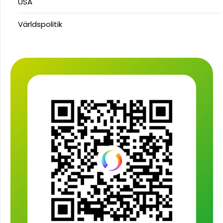
USA
Världspolitik