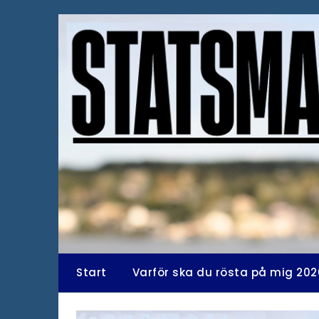
Hoppa
till
innehåll
Start
Varför ska du rösta på mig 202