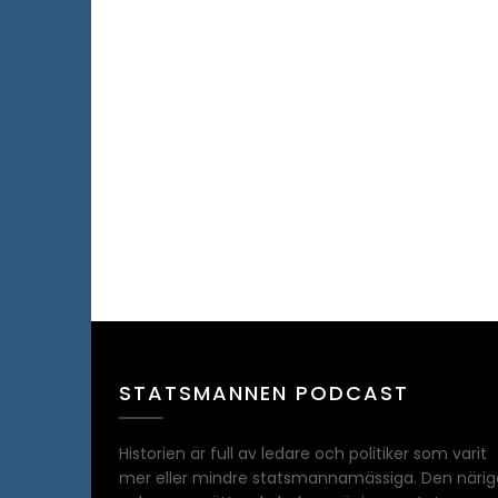
STATSMANNEN PODCAST
Historien är full av ledare och politiker som varit
mer eller mindre statsmannamässiga. Den närig