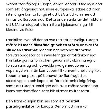
skapat ”förvåning” i Europa, enligt Lecornu. Med Ryssland
som ett långvarigt hot, inser europeiska ledare att man
inte längre kan ta för givet att USA alltid kommer att
finnas vid Europas sida. Detta understryks av det faktum
att USA har stoppat alla militära hjälpsändningar till
Ukraina via Polen.
Frankrikes svar på denna nya realitet är tydligt: Europa
måste bli
mer självständigt och ta större ansvar för
sin egen säkerhet
. Macron har betonat att ökade
försvarsbudgetar och investeringar är ”ofrånkomliga”.
Frankrike går nu i bräschen genom att öka sina egna
försvarsanslag och utveckla nya generationer av
vapensystem, från kärnvapen till konventionella styrkor.
Lecornu har pekat på behovet av fler fregatter,
stridsflygplan och kapacitet för elektronisk krigföring,
samt att Europa ”verkligen och akut måste vakna upp”
inom rymdområdet, som blir alltmer militariserat.
Den franska linjen kan ses som ett
positivt
paradigmskifte
för Europa. Genom att minska