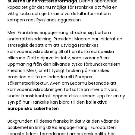
suverän underrättelseförmåga
. Denna oberoende
kapacitet gör det nu möjligt för Frankrike att fylla en
viktig lucka och ge Ukraina värdefull information i
kampen mot Rysslands aggression.
Men Frankrikes engagemang sträcker sig bortom
underrättelsedelning. President Macron har initierat en
strategisk debatt om att utvidga Frankrikes
kärnvapenavskräckning till att omfatta europeiska
allierade. Detta djärva initiativ, som svarar på en
uppmaning från den blivande tyska förbundskanslern
Friedrich Merz, är ett tydligt tecken på Frankrikes
ambition att ta en ledande roll i Europas
säkerhetsarkitektur. Även om Lecornu betonade att
kärnvapenavskräckningen fortsatt kommer att vara
under fransk kontroll, öppnar diskussionen upp för en ny
syn på hur Frankrike kan bidra till den
kollektiva
europeiska säkerheten
.
Bakgrunden till dessa franska initiativ är den växande
osäkerheten kring USA:s engagemang i Europa. Den
senaste tidens förändringar i amerikansk politik har