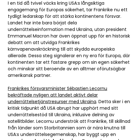
I en tid då tvivel väcks kring USA:s långsiktiga
engagemang för Europas säkerhet, tar Frankrike nu ett
tydligt ledarskap för att stärka kontinentens försvar.
Landet har inte bara börjat dela
underrättelseinformation med Ukraina, utan president
Emmanuel Macron har även öppnat upp för en historisk
debatt om att utvidga Frankrikes
kärnvapenavskräckning till att skydda europeiska
allierade. Dessa steg signalerar en ny era för Europa, där
kontinenten tar ett fastare grepp om sin egen säkerhet
och minskar sitt beroende av en alltmer oförutsägbar
amerikansk partner.
Frankrikes försvarsminister Sébastien Lecornu
bekräftade nyligen att landet aktivt delar
underrättelsetjänstresurser med Ukraina
. Detta sker i en
kritisk tidpunkt då USA abrupt har upphört med sitt
underrättelsestöd till Ukraina, inklusive delning av
satellitbilder. Lecornu underströk att Frankrike, till skillnad
från länder som Storbritannien som är nära knutna till
USA:s underrättelsegemenskap, har byggt upp en