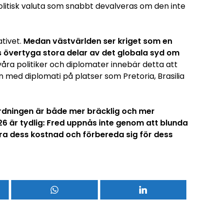
olitisk valuta som snabbt devalveras om den inte
ativet.
Medan västvärlden ser kriget som en
s övertyga stora delar av det globala syd om
åra politiker och diplomater innebär detta att
n med diplomati på platser som Pretoria, Brasilia
sordningen är både mer bräcklig och mer
26 är tydlig: Fred uppnås inte genom att blunda
era dess kostnad och förbereda sig för dess