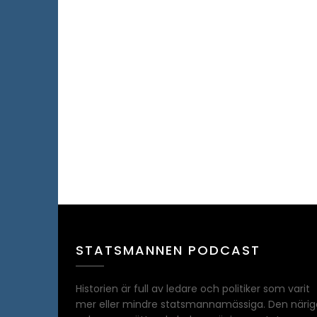
STATSMANNEN PODCAST
Historien är full av ledare och politiker som varit
mer eller mindre statsmannamässiga. Den närig