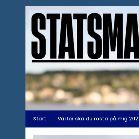
Hoppa
till
innehåll
Start
Varför ska du rösta på mig 202