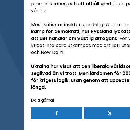
presentationer, och att
uthållighet
är en p
vårdas.
Mest kritisk är insikten om det globala narr
kamp för demokrati, har Ryssland lyckat
att det handlar om västlig arrogans.
För v
kriget inte bara utkämpas med artilleri, uta
och New Delhi.
Ukraina har visat att den liberala värld
seglivad än vi trott. Men lärdomen för 20
för krigets logik, utan genom att accept
längd.
Dela gärna!