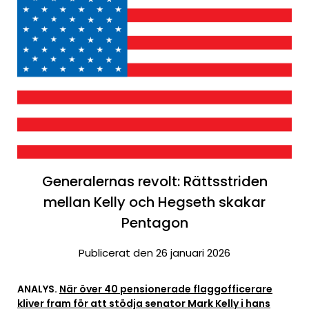
Generalernas revolt: Rättsstriden
mellan Kelly och Hegseth skakar
Pentagon
Publicerat den 26 januari 2026
ANALYS.
När över 40 pensionerade flaggofficerare
kliver fram för att stödja senator Mark Kelly i hans