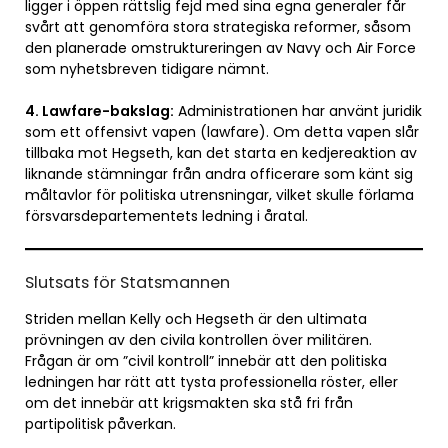
ligger i öppen rättslig fejd med sina egna generaler får
svårt att genomföra stora strategiska reformer, såsom
den planerade omstruktureringen av Navy och Air Force
som nyhetsbreven tidigare nämnt.
4. Lawfare-bakslag:
Administrationen har använt juridik
som ett offensivt vapen (lawfare). Om detta vapen slår
tillbaka mot Hegseth, kan det starta en kedjereaktion av
liknande stämningar från andra officerare som känt sig
måltavlor för politiska utrensningar, vilket skulle förlama
försvarsdepartementets ledning i åratal.
Slutsats för Statsmannen
Striden mellan Kelly och Hegseth är den ultimata
prövningen av den civila kontrollen över militären.
Frågan är om ”civil kontroll” innebär att den politiska
ledningen har rätt att tysta professionella röster, eller
om det innebär att krigsmakten ska stå fri från
partipolitisk påverkan.