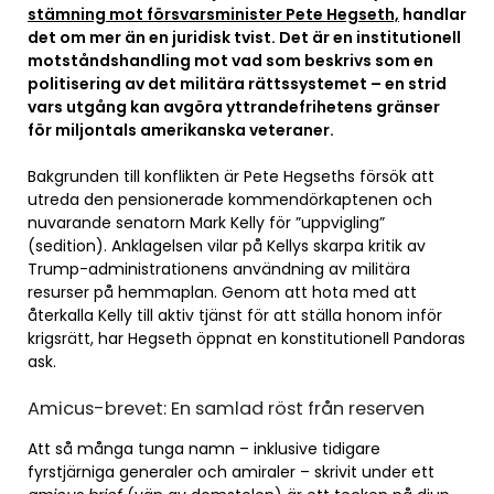
stämning mot försvarsminister Pete Hegseth,
handlar
det om mer än en juridisk tvist. Det är en institutionell
motståndshandling mot vad som beskrivs som en
politisering av det militära rättssystemet – en strid
vars utgång kan avgöra yttrandefrihetens gränser
för miljontals amerikanska veteraner.
Bakgrunden till konflikten är Pete Hegseths försök att
utreda den pensionerade kommendörkaptenen och
nuvarande senatorn Mark Kelly för ”uppvigling”
(sedition). Anklagelsen vilar på Kellys skarpa kritik av
Trump-administrationens användning av militära
resurser på hemmaplan. Genom att hota med att
återkalla Kelly till aktiv tjänst för att ställa honom inför
krigsrätt, har Hegseth öppnat en konstitutionell Pandoras
ask.
Amicus-brevet: En samlad röst från reserven
Att så många tunga namn – inklusive tidigare
fyrstjärniga generaler och amiraler – skrivit under ett