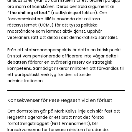
amicus brief
(vän av domstolen) är ett tecken på djup
oro inom officerskåren. Deras centrala argument är
”the chilling effect”
(nedkylningseffekten). Om
försvarsministern tillåts använda det militära
rättssystemet (UCMJ) för att tysta politiska
motståndare som lämnat aktiv tjänst, upphör
veteraners rätt att delta i det demokratiska samtalet.
Från ett statsmannaperspektiv är detta en kritisk punkt.
En stat vars pensionerade officerare inte vågar delta i
debatten förlorar en ovärderlig reserv av strategisk
kompetens. Samtidigt riskerar militären att förvandlas till
ett partipolitiskt verktyg för den sittande
administrationen.
Konsekvenser för Pete Hegseth vid en förlust
Om domstolen går på Mark Kellys linje och slår fast att
Hegseths agerande är ett brott mot det första
författningstillägget (First Amendment), blir
konsekvenserna för försvarsministern förödande: