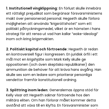
1. Institutionell vingklippning:
En förlust skulle innebära
ett rättsligt prejudikat som begränsar försvarsministerns
makt över pensionerad personal. Hegseth skulle förlora
möjligheten att använda ”krigsrättshotet” som ett
politiskt påtryckningsmedel, vilket är en hörnsten i hans
strategi för att rensa ut vad han kallar ”woke-ideologi”
inom och kring krigsmakten.
2. Politiskt kapital och förtroende:
Hegseth är redan
en kontroversiell figur i kongressen. En juridisk örfil i ett
mål mot en krigshjälte som Mark Kelly skulle ge
oppositionen (och även skeptiska republikaner) den
ammunition de behöver för att kräva hans avgång. Han
skulle ses som en ledare som prioriterar personliga
vendettor framför konstitutionell ordning.
3. Splittring inom leden:
Generalernas öppna stöd för
Kelly visar att Hegseth saknar förtroende hos den
militära eliten. Om han förlorar målet kommer detta
avstånd att växa till en klyfta. En försvarsminister som