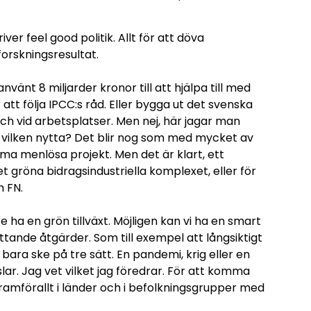
ver feel good politik. Allt för att döva
orskningsresultat.
vänt 8 miljarder kronor till att hjälpa till med
 att följa IPCC:s råd. Eller bygga ut det svenska
och vid arbetsplatser. Men nej, här jagar man
 vilken nytta? Det blir nog som med mycket av
a menlösa projekt. Men det är klart, ett
t gröna bidragsindustriella komplexet, eller för
m FN.
te ha en grön tillväxt. Möjligen kan vi ha en smart
tande åtgärder. Som till exempel att långsiktigt
bara ske på tre sätt. En pandemi, krig eller en
lar. Jag vet vilket jag föredrar. För att komma
, framförallt i länder och i befolkningsgrupper med