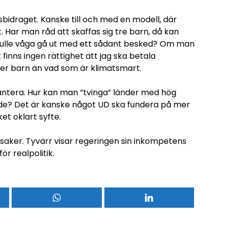
rnsbidraget. Kanske till och med en modell, där
. Har man råd att skaffas sig tre barn, då kan
 skulle våga gå ut med ett sådant besked? Om man
 finns ingen rättighet att jag ska betala
ler barn än vad som är klimatsmart.
antera. Hur kan man ”tvinga” länder med hög
eende? Det är kanske något UD ska fundera på mer
et oklart syfte.
saker. Tyvärr visar regeringen sin inkompetens
r realpolitik.