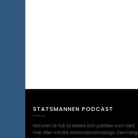
STATSMANNEN PODCAST
Historien är full av ledare och politiker som varit
mer eller mindre statsmannamässiga. Den närig