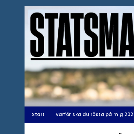
Hoppa
till
innehåll
Start
Varför ska du rösta på mig 202