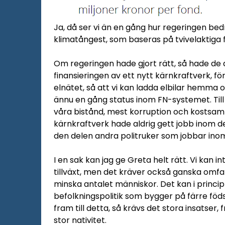
Ja, då ser vi än en gång hur regeringen bedri
klimatångest, som baseras på tvivelaktiga f
Om regeringen hade gjort rätt, så hade de an
finansieringen av ett nytt kärnkraftverk, för
elnätet, så att vi kan ladda elbilar hemma 
ännu en gång status inom FN-systemet. Till
våra bistånd, mest korruption och kostsamm
kärnkraftverk hade aldrig gett jobb inom de
den delen andra politruker som jobbar ino
I en sak kan jag ge Greta helt rätt. Vi kan in
tillväxt, men det kräver också ganska omfat
minska antalet människor. Det kan i princip 
befolkningspolitik som bygger på färre föds
fram till detta, så krävs det stora insatser
stor nativitet.