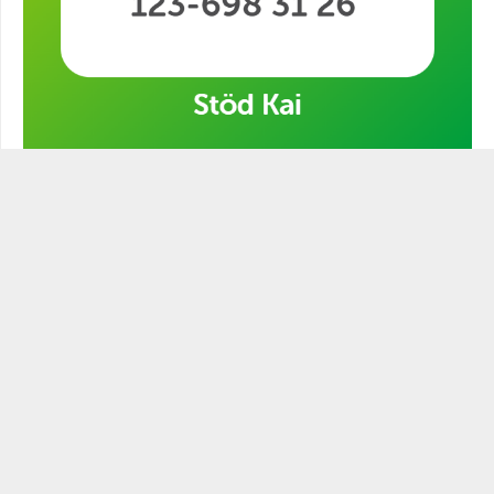
Stöd min kampanj!
STATSMANNEN PODCAST