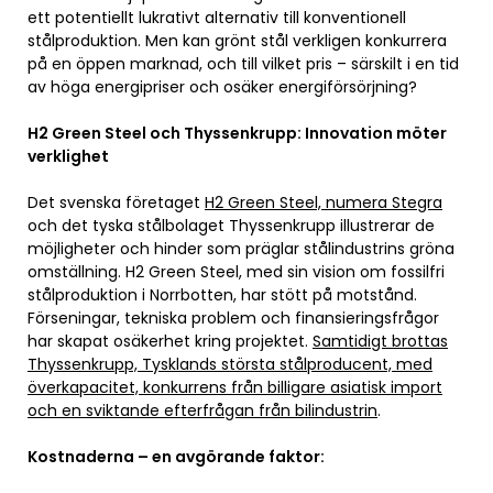
ett potentiellt lukrativt alternativ till konventionell
stålproduktion. Men kan grönt stål verkligen konkurrera
på en öppen marknad, och till vilket pris – särskilt i en tid
av höga energipriser och osäker energiförsörjning?
H2 Green Steel och Thyssenkrupp: Innovation möter
verklighet
Det svenska företaget
H2 Green Steel, numera Stegra
och det tyska stålbolaget Thyssenkrupp illustrerar de
möjligheter och hinder som präglar stålindustrins gröna
omställning. H2 Green Steel, med sin vision om fossilfri
stålproduktion i Norrbotten, har stött på motstånd.
Förseningar, tekniska problem och finansieringsfrågor
har skapat osäkerhet kring projektet.
Samtidigt brottas
Thyssenkrupp, Tysklands största stålproducent, med
överkapacitet, konkurrens från billigare asiatisk import
och en sviktande efterfrågan från bilindustrin
.
Kostnaderna – en avgörande faktor: