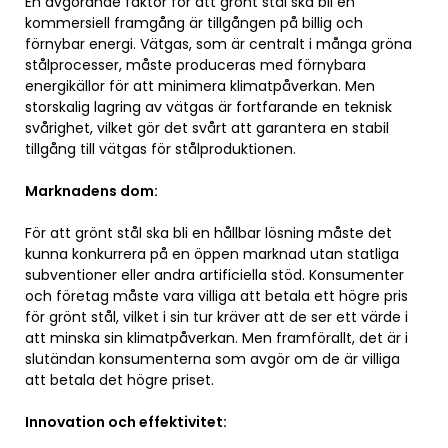
En avgörande faktor för att grönt stål ska bli en
kommersiell framgång är tillgången på billig och
förnybar energi. Vätgas, som är centralt i många gröna
stålprocesser, måste produceras med förnybara
energikällor för att minimera klimatpåverkan. Men
storskalig lagring av vätgas är fortfarande en teknisk
svårighet, vilket gör det svårt att garantera en stabil
tillgång till vätgas för stålproduktionen.
Marknadens dom:
För att grönt stål ska bli en hållbar lösning måste det
kunna konkurrera på en öppen marknad utan statliga
subventioner eller andra artificiella stöd. Konsumenter
och företag måste vara villiga att betala ett högre pris
för grönt stål, vilket i sin tur kräver att de ser ett värde i
att minska sin klimatpåverkan. Men framförallt, det är i
slutändan konsumenterna som avgör om de är villiga
att betala det högre priset.
Innovation och effektivitet: