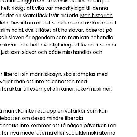
n skuldbelägga den afrikanska slavhandeln på
elt riktigt att vita var medskyldiga till denna
r det en skamfläck i vår historia.
Men historien
deln
. Dessutom är det sanktionerad av Koranen. I
im halal, dvs. tillåtet att ha slavar, baserat på
im. Och slaven är egendom som man kan behandla
a slavar. Inte helt ovanligt idag att kvinnor som är
s just som slavar och både misshandlas och
r liberal i sin människosyn, ska stämplas med
 väljer man att inte ta debatten med
 föraktar till exempel afrikaner, icke-muslimer,
 så man ska inte reta upp en väljarkår som kan
a debatten om dessa mindre liberala
sannolikt inte kommer att få någon påverkan i en
sk för nya moderaterna eller socialdemokraterna