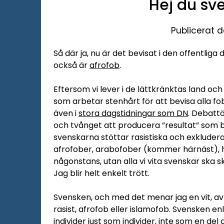
Hej du sv
Publicerat d
Så där ja, nu är det bevisat i den offentlig
också är
afrofob
.
Eftersom vi lever i de lättkränktas land och 
som arbetar stenhårt för att bevisa alla fo
även i
stora dagstidningar som DN
. Debattö
och tvånget att producera ”resultat” som be
svenskarna stöttar rasistiska och exkludera
afrofober, arabofober (kommer härnäst), ha
någonstans, utan alla vi vita svenskar ska 
Jag blir helt enkelt trött.
Svensken, och med det menar jag en vit, av f
rasist, afrofob eller islamofob. Svensken 
individer just som individer, inte som en de