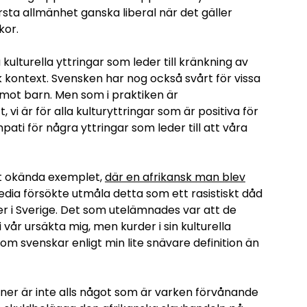
örsta allmänhet ganska liberal när det gäller
kor.
lturella yttringar som leder till kränkning av
msk kontext. Svensken har nog också svårt för vissa
 mot barn. Men som i praktiken är
vi är för alla kulturyttringar som är positiva för
i för några yttringar som leder till att våra
elt okända exemplet,
där en afrikansk man blev
edia försökte utmåla detta som ett rasistiskt dåd
er i Sverige. Det som utelämnades var att de
år ursäkta mig, men kurder i sin kulturella
om svenskar enligt min lite snävare definition än
aner är inte alls något som är varken förvånande