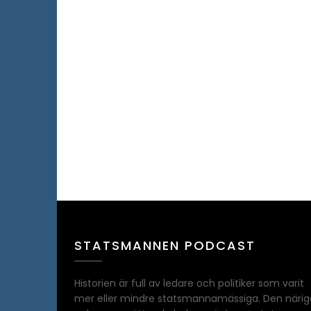
STATSMANNEN PODCAST
Historien är full av ledare och politiker som varit
mer eller mindre statsmannamässiga. Den närig