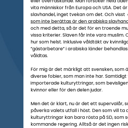
eller överraskande. Man försöker hela tide
vita människor från Europa och USA. Det är h
slavhandel, inget tvekan om det. Och visst ä
som inte berättas är den arabiska slavhan
och med detta, så är det för en troende musl
vissa kriterier. Slaven får inte vara musl
hur som helst. Inklusive våldtäkt av kvinnlig
”gästarbetare” i arabiska länder behandla
våldtas.
För mig är det märkligt att svensken, som ä
diverse fobier, som man inte har. Samtidigt
importerade kulturyttringar, som bevisligen
kvinnor eller för den delen judar.
Men det är klart, nu är det ett supervalår,
påverka valets utfall i höst. Den som vill t
kulturyttringar kan bara rösta på SD, som 
kommande regering. Alltså är det ingen ri