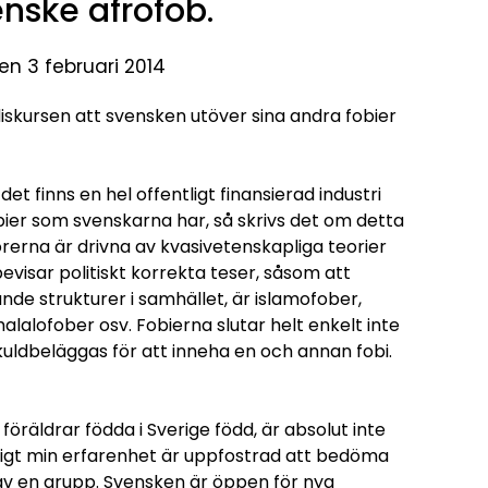
enske afrofob.
en 3 februari 2014
a diskursen att svensken utöver sina andra fobier
det finns en hel offentligt finansierad industri
bier som svenskarna har, så skrivs det om detta
rerna är drivna av kvasivetenskapliga teorier
visar politiskt korrekta teser, såsom att
nde strukturer i samhället, är islamofober,
lalofober osv. Fobierna slutar helt enkelt inte
skuldbeläggas för att inneha en och annan fobi.
öräldrar födda i Sverige född, är absolut inte
enligt min erfarenhet är uppfostrad att bedöma
l av en grupp. Svensken är öppen för nya