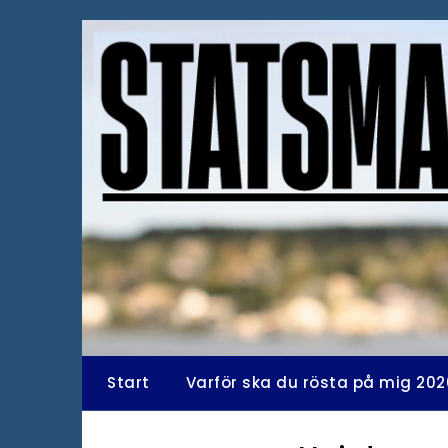
Hoppa
till
innehåll
Start
Varför ska du rösta på mig 202