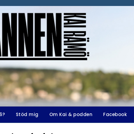
6?
Stöd mig
Om Kai & podden
Facebook