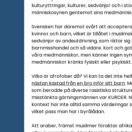
kulturyttringar, kulturer, sedvänjor och i st
människosynen gentemot sina medmännis
Svensken har däremot svårt att acceptera ku
kvinnor och barn, vilket är tillåtet i musli
sedvänjor av andeutdrivning, som riktar sig
barnmisshandel och så vidare. Kort och gott, 
våra medmänniskor, men känner ingen sympat
medmänniskor kränks fysiskt eller psykiskt.
Vilka är afrofober då? Vi kan ta det inte h
nästan kastad från en bro inför sitt barn
. M
som berodde på diverse rasistiska struktur
misstänkta gärningsmännen var KURDER. Ni v
kontext har inte alltid samma värderingar s
vilket pass man har i byrålådan.
Att araber, främst muslimer föraktar afrik