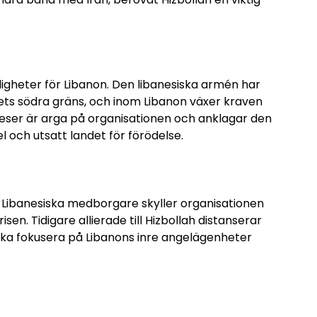
igheter för Libanon. Den libanesiska armén har
ets södra gräns, och inom Libanon växer kraven
neser är arga på organisationen och anklagar den
l och utsatt landet för förödelse.
de. Libanesiska medborgare skyller organisationen
en. Tidigare allierade till Hizbollah distanserar
 ska fokusera på Libanons inre angelägenheter