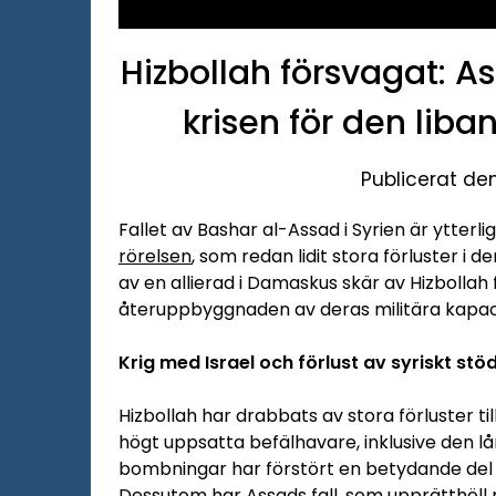
Hizbollah försvagat: As
krisen för den lib
Publicerat de
Fallet av Bashar al-Assad i Syrien är ytterli
rörelsen
, som redan lidit stora förluster i 
av en allierad i Damaskus skär av Hizbolla
återuppbyggnaden av deras militära kapac
Krig med Israel och förlust av syriskt stö
Hizbollah har drabbats av stora förluster ti
högt uppsatta befälhavare, inklusive den lå
bombningar har förstört en betydande del a
Dessutom har Assads fall, som upprätthöll 