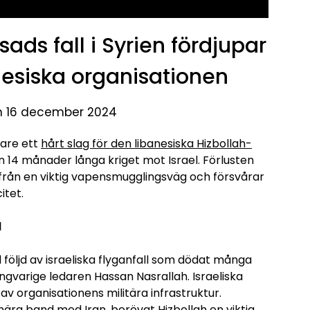
sads fall i Syrien fördjupar
anesiska organisationen
n 16 december 2024
gare ett
hårt slag för den libanesiska Hizbollah-
den 14 månader långa kriget mot Israel. Förlusten
h från en viktig vapensmugglingsväg och försvårar
itet.
d
ll följd av israeliska flyganfall som dödat många
ngvarige ledaren Hassan Nasrallah. Israeliska
v organisationens militära infrastruktur.
nära band med Iran, berövat Hizbollah en viktig