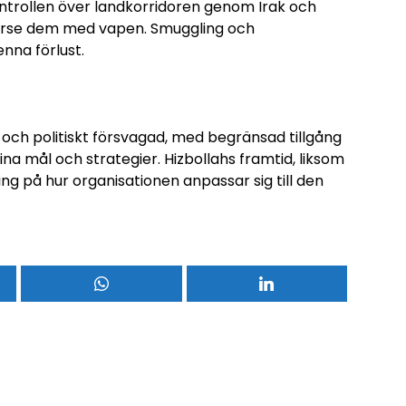
kontrollen över landkorridoren genom Irak och
t förse dem med vapen. Smuggling och
nna förlust.
rt och politiskt försvagad, med begränsad tillgång
na mål och strategier. Hizbollahs framtid, liksom
ing på hur organisationen anpassar sig till den