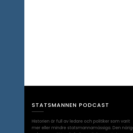
STATSMANNEN PODCAST
Historien är full av ledare och politiker som varit
mer eller mindre statsmannamässiga. Den närig