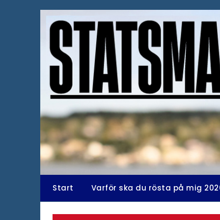
Hoppa
till
innehåll
Start
Varför ska du rösta på mig 202