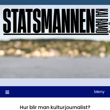
Hoppa
till
innehåll
Meny
Hur blir man kulturjournalist?