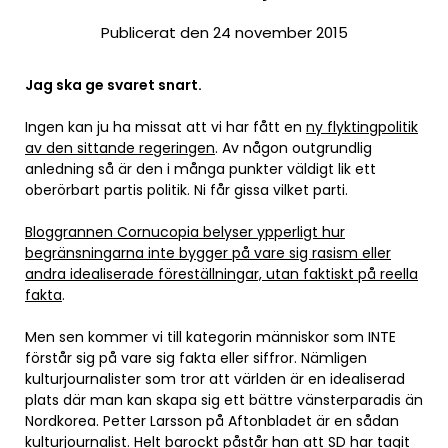
Publicerat den 24 november 2015
Jag ska ge svaret snart.
Ingen kan ju ha missat att vi har fått en
ny flyktingpolitik
av den sittande regeringen
. Av någon outgrundlig
anledning så är den i många punkter väldigt lik ett
oberörbart partis politik. Ni får gissa vilket parti.
Bloggrannen Cornucopia belyser ypperligt hur
begränsningarna inte bygger på vare sig rasism eller
andra idealiserade föreställningar, utan faktiskt på reella
fakta
.
Men sen kommer vi till kategorin människor som INTE
förstår sig på vare sig fakta eller siffror. Nämligen
kulturjournalister som tror att världen är en idealiserad
plats där man kan skapa sig ett bättre vänsterparadis än
Nordkorea. Petter Larsson på Aftonbladet är en sådan
kulturjournalist.
Helt barockt påstår han att SD har tagit