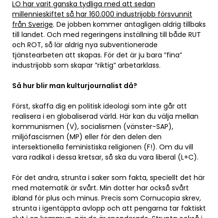
LO har varit ganska tydliga med att sedan
millennieskiftet så har 160.000 industrijobb försvunnit
från Sverige
. De jobben kommer antagligen aldrig tillbaks
till landet. Och med regeringens inställning till både RUT
och ROT, så lär aldrig nya subventionerade
tjänstearbeten att skapas. För det är ju bara ”fina”
industrijobb som skapar ”riktig” arbetarklass.
Så hur blir man kulturjournalist då?
Först, skaffa dig en politisk ideologi som inte går att
realisera i en globaliserad värld. Här kan du välja mellan
kommunismen (V), socialismen (vänster-SAP),
miljöfascismen (MP) eller för den delen den
intersektionella feministiska religionen (F!). Om du vill
vara radikal i dessa kretsar, så ska du vara liberal (L+C).
För det andra, strunta i saker som fakta, speciellt det här
med matematik är svårt. Min dotter har också svårt
ibland för plus och minus. Precis som Cornucopia skrev,
strunta i igentäppta avlopp och att pengarna tar faktiskt