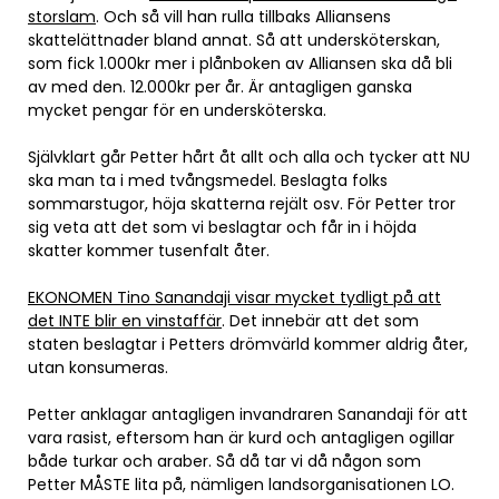
storslam
. Och så vill han rulla tillbaks Alliansens
skattelättnader bland annat. Så att undersköterskan,
som fick 1.000kr mer i plånboken av Alliansen ska då bli
av med den. 12.000kr per år. Är antagligen ganska
mycket pengar för en undersköterska.
Självklart går Petter hårt åt allt och alla och tycker att NU
ska man ta i med tvångsmedel. Beslagta folks
sommarstugor, höja skatterna rejält osv. För Petter tror
sig veta att det som vi beslagtar och får in i höjda
skatter kommer tusenfalt åter.
EKONOMEN Tino Sanandaji visar mycket tydligt på att
det INTE blir en vinstaffär
. Det innebär att det som
staten beslagtar i Petters drömvärld kommer aldrig åter,
utan konsumeras.
Petter anklagar antagligen invandraren Sanandaji för att
vara rasist, eftersom han är kurd och antagligen ogillar
både turkar och araber. Så då tar vi då någon som
Petter MÅSTE lita på, nämligen landsorganisationen LO.