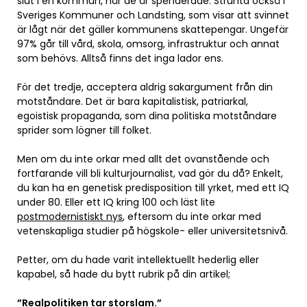
slut i en kommun, när de är spenderade. Strunta också i
Sveriges Kommuner och Landsting, som visar att svinnet
är lågt när det gäller kommunens skattepengar. Ungefär
97% går till vård, skola, omsorg, infrastruktur och annat
som behövs. Alltså finns det inga lador ens.
För det tredje, acceptera aldrig sakargument från din
motståndare. Det är bara kapitalistisk, patriarkal,
egoistisk propaganda, som dina politiska motståndare
sprider som lögner till folket.
Men om du inte orkar med allt det ovanstående och
fortfarande vill bli kulturjournalist, vad gör du då? Enkelt,
du kan ha en genetisk predisposition till yrket, med ett IQ
under 80. Eller ett IQ kring 100 och läst lite
postmodernistiskt nys
, eftersom du inte orkar med
vetenskapliga studier på högskole- eller universitetsnivå.
Petter, om du hade varit intellektuellt hederlig eller
kapabel, så hade du bytt rubrik på din artikel;
”Realpolitiken tar storslam.”