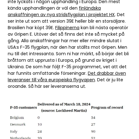
inte lyckats i någon upphandling i Europa. Den mest
kända upphandlingen är väl den
finländska
anskaffningen av nya stridsflygplan i projektet HX
. Det
ser inte ut som att version 39E heller blir en storsäljare.
Brasilien har köpt 39E.
Filippinerna
kan bli nästa operatör
av Gripen E. Utöver det så finns det inte så mycket på
gång. Alla anskaffningar har mer eller mindre slutat i
USA:s F-35 flygplan, när den har ställts mot Gripen. Men
nu till det intressanta. Som ni har märkt, så börjar det bli
bråttom att upprusta i Europa, på grund av kriget i
Ukraina. De som har följt F-35 programmet, vet att det
har funnits omfattande förseningar.
Det drabbar även
leveranser till våra europeiska flygvapen
. Det är ju lite
oroande. Så här ser leveranserna ut.