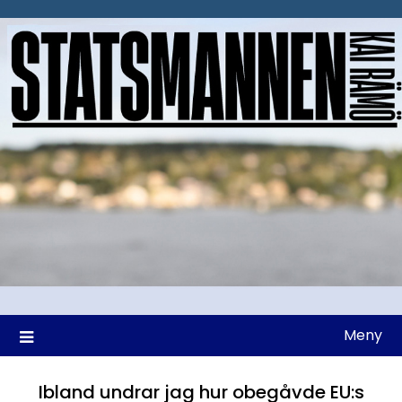
Hoppa
till
innehåll
Meny
Ibland undrar jag hur obegåvde EU:s