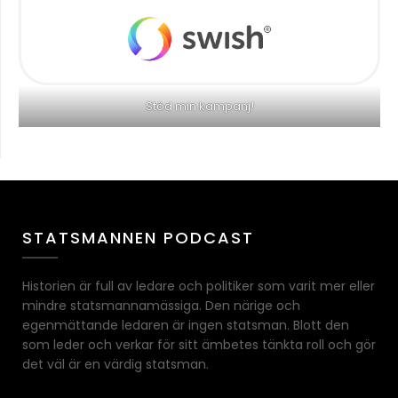
Stöd min kampanj!
STATSMANNEN PODCAST
Historien är full av ledare och politiker som varit mer eller
mindre statsmannamässiga. Den närige och
egenmättande ledaren är ingen statsman. Blott den
som leder och verkar för sitt ämbetes tänkta roll och gör
det väl är en värdig statsman.