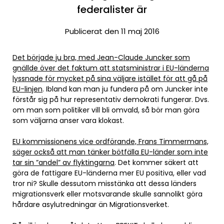
federalister är
Publicerat den 11 maj 2016
Det började ju bra, med Jean-Claude Juncker som
gnällde över det faktum att statsministrar i EU-länderna
lyssnade för mycket på sina väljare istället för att gå på
EU-linjen
. Ibland kan man ju fundera på om Juncker inte
förstår sig på hur representativ demokrati fungerar. Dvs.
om man som politiker vill bli omvald, så bör man göra
som väljarna anser vara klokast.
EU kommissionens vice ordförande, Frans Timmermans,
säger också att man tänker bötfälla EU-länder som inte
tar sin ”andel” av flyktingarna
. Det kommer säkert att
göra de fattigare EU-länderna mer EU positiva, eller vad
tror ni? Skulle dessutom misstänka att dessa länders
migrationsverk eller motsvarande skulle sannolikt göra
hårdare asylutredningar än Migrationsverket.