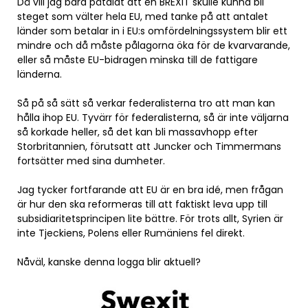
Då vill jag bara påtalat att en BREXIT skulle kunna bli
steget som välter hela EU, med tanke på att antalet
länder som betalar in i EU:s omfördelningssystem blir ett
mindre och då måste pålagorna öka för de kvarvarande,
eller så måste EU-bidragen minska till de fattigare
länderna.
Så på så sätt så verkar federalisterna tro att man kan
hålla ihop EU. Tyvärr för federalisterna, så är inte väljarna
så korkade heller, så det kan bli massavhopp efter
Storbritannien, förutsatt att Juncker och Timmermans
fortsätter med sina dumheter.
Jag tycker fortfarande att EU är en bra idé, men frågan
är hur den ska reformeras till att faktiskt leva upp till
subsidiaritetsprincipen lite bättre. För trots allt, Syrien är
inte Tjeckiens, Polens eller Rumäniens fel direkt.
Nåväl, kanske denna logga blir aktuell?