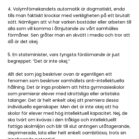
4. Volymförnekandets automatik är dogmatiskt, enda
tills man faktiskt krockar med verkligheten på ett brutalt
sätt. Nämligen att vi har varken bostäder eller arbeten till
alla som vill komma i åtnjutande av vårt samhälles
förmåner. Sen gråter man en skvätt i media och tror att
då är det okej.
5. En statsminister, vars tyngsta fördömande är just
begreppet: ”Det är inte okej.”
Allt det som jag beskriver ovan är egentligen ett
fenomen som beskriver samhällets anti-intellektuella
hållning. Det är inga problem att hitta gymnasieskolor
som premierar elever med idrottsliga eller artistiska
talanger. Det är helt enkelt okej att premiera dessa
individuella egenskaper. Men det är inte okej att ha
skolor för elever med hög intellektuell kapacitet. Nej, de
ska tvärt om kvävas i den tråkiga och intellektuellt
fattiga skolmiljön och blir till slut antingen utåtagerande,
deprimerade, lata eller helt enkelt oambitiösa, trots sin