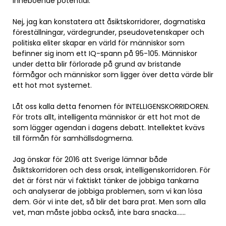
inneboende potential.
Nej, jag kan konstatera att åsiktskorridorer, dogmatiska
föreställningar, värdegrunder, pseudovetenskaper och
politiska eliter skapar en värld för människor som
befinner sig inom ett IQ-spann på 95-105. Människor
under detta blir förlorade på grund av bristande
förmågor och människor som ligger över detta värde blir
ett hot mot systemet.
Låt oss kalla detta fenomen för INTELLIGENSKORRIDOREN.
För trots allt, intelligenta människor är ett hot mot de
som lägger agendan i dagens debatt. Intellektet kvävs
till förmån för samhällsdogmerna.
Jag önskar för 2016 att Sverige lämnar både
åsiktskorridoren och dess orsak, intelligenskorridoren. För
det är först när vi faktiskt tänker de jobbiga tankarna
och analyserar de jobbiga problemen, som vi kan lösa
dem. Gör vi inte det, så blir det bara prat. Men som alla
vet, man måste jobba också, inte bara snacka……