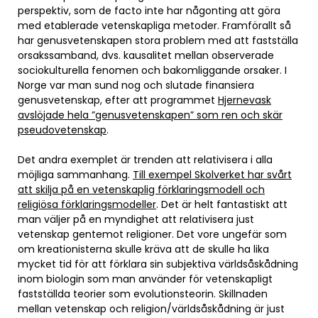
perspektiv, som de facto inte har någonting att göra
med etablerade vetenskapliga metoder. Framförallt så
har genusvetenskapen stora problem med att fastställa
orsakssamband, dvs. kausalitet mellan observerade
sociokulturella fenomen och bakomliggande orsaker. I
Norge var man sund nog och slutade finansiera
genusvetenskap, efter att programmet
Hjernevask
avslöjade hela ”genusvetenskapen” som ren och skär
pseudovetenskap
.
Det andra exemplet är trenden att relativisera i alla
möjliga sammanhang.
Till exempel Skolverket har svårt
att skilja på en vetenskaplig förklaringsmodell och
religiösa förklaringsmodeller
. Det är helt fantastiskt att
man väljer på en myndighet att relativisera just
vetenskap gentemot religioner. Det vore ungefär som
om kreationisterna skulle kräva att de skulle ha lika
mycket tid för att förklara sin subjektiva världsåskådning
inom biologin som man använder för vetenskapligt
fastställda teorier som evolutionsteorin. Skillnaden
mellan vetenskap och religion/världsåskådning är just