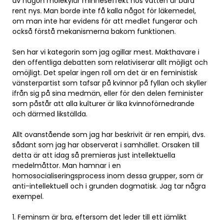
av någon molekylär minneseffekt hos vatten är bara
rent nys. Man borde inte få kalla något för läkemedel,
om man inte har evidens för att medlet fungerar och
också förstå mekanismerna bakom funktionen.
Sen har vi kategorin som jag ogillar mest. Makthavare i
den offentliga debatten som relativiserar allt möjligt och
omöjligt. Det spelar ingen roll om det är en feministisk
vänsterpartist som tafsar på kvinnor på fyllan och skyller
ifrån sig på sina medmän, eller för den delen feminister
som påstår att alla kulturer är lika kvinnoförnedrande
och därmed likställda.
Allt ovanstående som jag har beskrivit är ren empiri, dvs.
sådant som jag har observerat i samhället. Orsaken till
detta är att idag så premieras just intellektuella
medelmåttor. Man hamnar i en
homosocialiseringsprocess inom dessa grupper, som är
anti-intellektuell och i grunden dogmatisk. Jag tar några
exempel.
1. Feminsm är bra, eftersom det leder till ett jämlikt