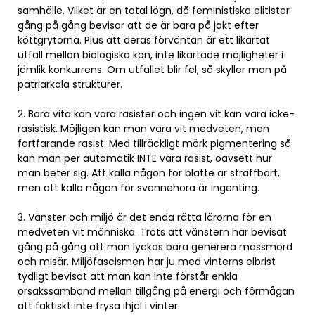
samhälle. Vilket är en total lögn, då feministiska elitister
gång på gång bevisar att de är bara på jakt efter
köttgrytorna. Plus att deras förväntan är ett likartat
utfall mellan biologiska kön, inte likartade möjligheter i
jämlik konkurrens. Om utfallet blir fel, så skyller man på
patriarkala strukturer.
2. Bara vita kan vara rasister och ingen vit kan vara icke-
rasistisk. Möjligen kan man vara vit medveten, men
fortfarande rasist. Med tillräckligt mörk pigmentering så
kan man per automatik INTE vara rasist, oavsett hur
man beter sig. Att kalla någon för blatte är straffbart,
men att kalla någon för svennehora är ingenting.
3. Vänster och miljö är det enda rätta lärorna för en
medveten vit människa. Trots att vänstern har bevisat
gång på gång att man lyckas bara generera massmord
och misär. Miljöfascismen har ju med vinterns elbrist
tydligt bevisat att man kan inte förstår enkla
orsakssamband mellan tillgång på energi och förmågan
att faktiskt inte frysa ihjäl i vinter.