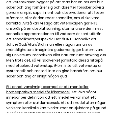
att vetenskapen bygger på att man har en tes om hur
saker och ting förhåller sig och därefter försöker påvisa
genom empiri, experiment och observationer att tesen
stämmer, eller är den mest sannolika, om vi ska vara
korrekta. Alltså kan vi säga att vetenskapen gör INTE
anspråk på en absolut sanning, utan snarare den mest
sannolika approximationen till vad som är sant utifrån
ett sannolikhetsperspektiv. Det är INTE sannolikt att
Jahve/Gud/Allah/Brahman eller någon annan av
mänsklighetens imaginära gudomar ligger bakom vare
sig universum, människan eller naturen runt omkring oss.
Men trots det, så vill Skolverket jämställa dessa hittepå
med etablerad vetenskap. Glöm inte att vetenskap är
systematik och metod, inte en glad hashdröm om hur
saker och ting är enligt någon gud.
Ett annat vansinnigt exempel är att man kallar
homeopatiska medel för läkemedel
. Att läka något
innebär per definition att ett medel verkar mot ett
symptom eller sjukdomsorsak. Att ett medel utan någon
verksam kemikalie kan ”verka” mot en sjukdom på grund