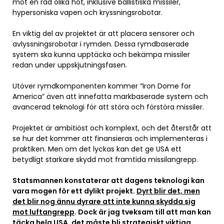
mot en rad olika hot, inklusive ballistiska missiler,
hypersoniska vapen och kryssningsrobotar.
En viktig del av projektet är att placera sensorer och
avlyssningsrobotar i rymden. Dessa rymdbaserade
system ska kunna upptäcka och bekämpa missiler
redan under uppskjutningsfasen.
Utöver rymdkomponenten kommer ”Iron Dome for
America” även att innefatta markbaserade system och
avancerad teknologi för att störa och förstöra missiler.
Projektet är ambitiöst och komplext, och det återstår att
se hur det kommer att finansieras och implementeras i
praktiken. Men om det lyckas kan det ge USA ett
betydligt starkare skydd mot framtida missilangrepp.
Statsmannen konstaterar att dagens teknologi kan
vara mogen för ett dylikt projekt.
Dyrt blir det, men
det blir nog ännu dyrare att inte kunna skydda sig
mot luftangrepp
. Dock är jag tveksam till att man kan
täcka hela USA, det måste bli strategiskt viktiga