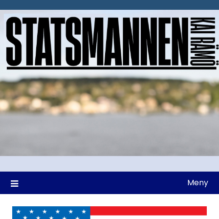
Hoppa
till
innehåll
Meny