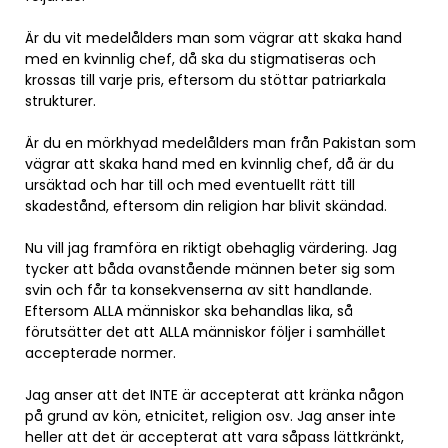
Är du vit medelålders man som vägrar att skaka hand
med en kvinnlig chef, då ska du stigmatiseras och
krossas till varje pris, eftersom du stöttar patriarkala
strukturer.
Är du en mörkhyad medelålders man från Pakistan som
vägrar att skaka hand med en kvinnlig chef, då är du
ursäktad och har till och med eventuellt rätt till
skadestånd, eftersom din religion har blivit skändad.
Nu vill jag framföra en riktigt obehaglig värdering. Jag
tycker att båda ovanstående männen beter sig som
svin och får ta konsekvenserna av sitt handlande.
Eftersom ALLA människor ska behandlas lika, så
förutsätter det att ALLA människor följer i samhället
accepterade normer.
Jag anser att det INTE är accepterat att kränka någon
på grund av kön, etnicitet, religion osv. Jag anser inte
heller att det är accepterat att vara såpass lättkränkt,