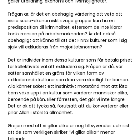
gäller utbildning, ekonomi och livsmöjligheter.
Frågan är, är det en obehaglig värdering att veta att
vissa socio-ekonomiskt svaga grupper kan ha en
predisposition till kriminalitet, eftersom de inte klarar
konkurrensen på arbetsmarknaden? Är det också
obehagligt att känna till att det FINNS kulturer som i sig
själv vill exkluderas från majoritetsnormen?
Det är individer inom dessa kulturer som får betala priset
för kollektivets val att exkludera sig. Frågan är då, var
sätter samhället en gräns för vilken form av
exkluderande kulturer som kan vara skadligt för barnen.
Alla känner säkert ett instinktivt motstånd mot att låta
barn växa upp i en kultur som värderar människor olika,
beroende på kön. Eller förresten, det gör vi inte längre.
Det är ok att tycka så, förutsatt att du konverterar eller
gillar Allah i största allmänhet.
Grejen med att vi gillar olika är nog till syvendes och sist
att de som verkligen skriker ”Vi gillar olika!” menar
följande.