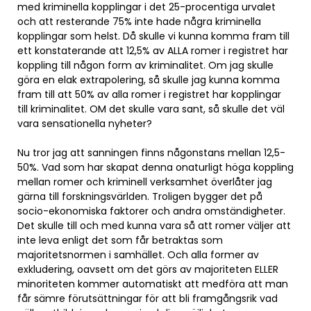
med kriminella kopplingar i det 25-procentiga urvalet
och att resterande 75% inte hade några kriminella
kopplingar som helst. Då skulle vi kunna komma fram till
ett konstaterande att 12,5% av ALLA romer i registret har
koppling till någon form av kriminalitet. Om jag skulle
göra en elak extrapolering, så skulle jag kunna komma
fram till att 50% av alla romer i registret har kopplingar
till kriminalitet. OM det skulle vara sant, så skulle det väl
vara sensationella nyheter?
Nu tror jag att sanningen finns någonstans mellan 12,5-
50%. Vad som har skapat denna onaturligt höga koppling
mellan romer och kriminell verksamhet överlåter jag
gärna till forskningsvärlden. Troligen bygger det på
socio-ekonomiska faktorer och andra omständigheter.
Det skulle till och med kunna vara så att romer väljer att
inte leva enligt det som får betraktas som
majoritetsnormen i samhället. Och alla former av
exkludering, oavsett om det görs av majoriteten ELLER
minoriteten kommer automatiskt att medföra att man
får sämre förutsättningar för att bli framgångsrik vad