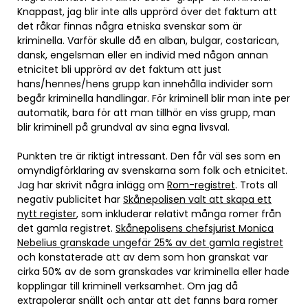
Knappast, jag blir inte alls upprörd över det faktum att
det råkar finnas några etniska svenskar som är
kriminella. Varför skulle då en alban, bulgar, costarican,
dansk, engelsman eller en individ med någon annan
etnicitet bli upprörd av det faktum att just
hans/hennes/hens grupp kan innehålla individer som
begår kriminella handlingar. För kriminell blir man inte per
automatik, bara för att man tillhör en viss grupp, man
blir kriminell på grundval av sina egna livsval.
Punkten tre är riktigt intressant. Den får väl ses som en
omyndigförklaring av svenskarna som folk och etnicitet.
Jag har skrivit några inlägg om
Rom-registret
. Trots all
negativ publicitet har
Skånepolisen valt att skapa ett
nytt register
, som inkluderar relativt många romer från
det gamla registret.
Skånepolisens chefsjurist Monica
Nebelius granskade ungefär 25% av det gamla registret
och konstaterade att av dem som hon granskat var
cirka 50% av de som granskades var kriminella eller hade
kopplingar till kriminell verksamhet. Om jag då
extrapolerar snällt och antar att det fanns bara romer