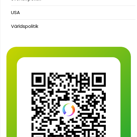
USA
Världspolitik