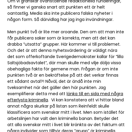
Om vi granskar ovanstående redaktionella funderingar,
så finner vi ganska snart att punkten ett är helt
oantastlig. Media ska inte publicera falska nyheter i
någon form. Så därvidlag har jag inga invändningar.
Men punkt två är lite mer oroande. Den om att man inte
får publicera saker som är korrekta, men att det kan
drabba ”utsatta” grupper. Här kommer vi till problemet.
Och det är att denna nyhetsvärdering är väldigt nära
det som offerkoftande Sverigedemokrater kallar för ”lilla
Saltsjöbadsavtalet”, där man skulle med vilje dölja vissa
obehagliga fakta för gemene man. Frågan är om inte
punkten två är en bekräftelse på att det verkar finnas
ett sådant avtal?! Nåväl, det är ändå inte min
tveksamhet när det gäller den här punkten. Jag
exemplifierar detta med att
länka till en sida med några
efterlysta kriminella
. Vi kan konstatera att vi hittar bland
annat några skurkar på listan som Reinfeldt skulle
klassificera som svenskar mitt i livet. Men som istället för
arbetslinjen har valt den kriminella banan. Betyder det
att alla svenskar mitt i livet blir kränkta av det faktum att
några individer som tillhör deras ”grupp” är kriminella.