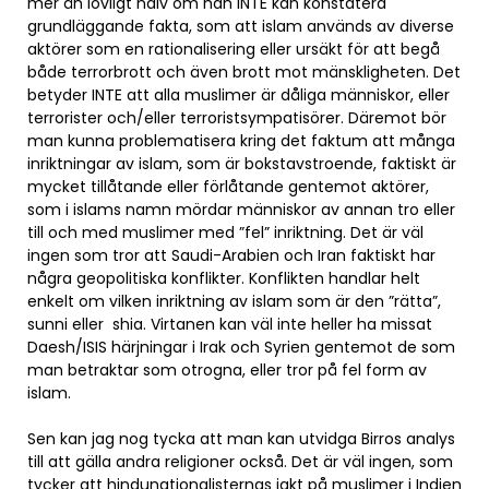
mer än lovligt naiv om han INTE kan konstatera
grundläggande fakta, som att islam används av diverse
aktörer som en rationalisering eller ursäkt för att begå
både terrorbrott och även brott mot mänskligheten. Det
betyder INTE att alla muslimer är dåliga människor, eller
terrorister och/eller terroristsympatisörer. Däremot bör
man kunna problematisera kring det faktum att många
inriktningar av islam, som är bokstavstroende, faktiskt är
mycket tillåtande eller förlåtande gentemot aktörer,
som i islams namn mördar människor av annan tro eller
till och med muslimer med ”fel” inriktning. Det är väl
ingen som tror att Saudi-Arabien och Iran faktiskt har
några geopolitiska konflikter. Konflikten handlar helt
enkelt om vilken inriktning av islam som är den ”rätta”,
sunni eller shia. Virtanen kan väl inte heller ha missat
Daesh/ISIS härjningar i Irak och Syrien gentemot de som
man betraktar som otrogna, eller tror på fel form av
islam.
Sen kan jag nog tycka att man kan utvidga Birros analys
till att gälla andra religioner också. Det är väl ingen, som
tycker att hindunationalisternas jakt på muslimer i Indien