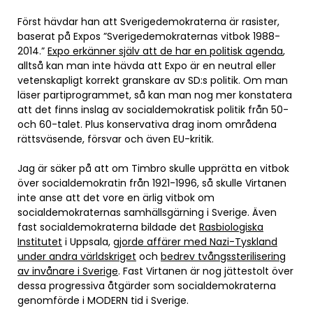
Först hävdar han att Sverigedemokraterna är rasister,
baserat på Expos ”Sverigedemokraternas vitbok 1988-
2014.”
Expo erkänner själv att de har en politisk agenda
,
alltså kan man inte hävda att Expo är en neutral eller
vetenskapligt korrekt granskare av SD:s politik. Om man
läser partiprogrammet, så kan man nog mer konstatera
att det finns inslag av socialdemokratisk politik från 50-
och 60-talet. Plus konservativa drag inom områdena
rättsväsende, försvar och även EU-kritik.
Jag är säker på att om Timbro skulle upprätta en vitbok
över socialdemokratin från 1921-1996, så skulle Virtanen
inte anse att det vore en ärlig vitbok om
socialdemokraternas samhällsgärning i Sverige. Även
fast socialdemokraterna bildade det
Rasbiologiska
Institutet
i Uppsala,
gjorde affärer med Nazi-Tyskland
under andra världskriget
och
bedrev tvångssterilisering
av invånare i Sverige
. Fast Virtanen är nog jättestolt över
dessa progressiva åtgärder som socialdemokraterna
genomförde i MODERN tid i Sverige.