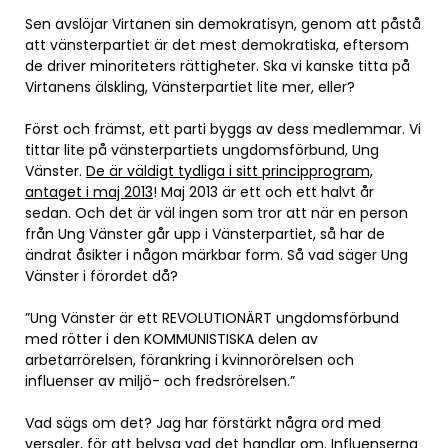
Sen avslöjar Virtanen sin demokratisyn, genom att påstå
att vänsterpartiet är det mest demokratiska, eftersom
de driver minoriteters rättigheter. Ska vi kanske titta på
Virtanens älskling, Vänsterpartiet lite mer, eller?
Först och främst, ett parti byggs av dess medlemmar. Vi
tittar lite på vänsterpartiets ungdomsförbund, Ung
Vänster.
De är väldigt tydliga i sitt principprogram,
antaget i maj 2013
! Maj 2013 är ett och ett halvt år
sedan. Och det är väl ingen som tror att när en person
från Ung Vänster går upp i Vänsterpartiet, så har de
ändrat åsikter i någon märkbar form. Så vad säger Ung
Vänster i förordet då?
”Ung Vänster är ett REVOLUTIONÄRT ungdomsförbund
med rötter i den KOMMUNISTISKA delen av
arbetarrörelsen, förankring i kvinnorörelsen och
influenser av miljö- och fredsrörelsen.”
Vad sägs om det? Jag har förstärkt några ord med
versaler, för att belysa vad det handlar om. Influenserna