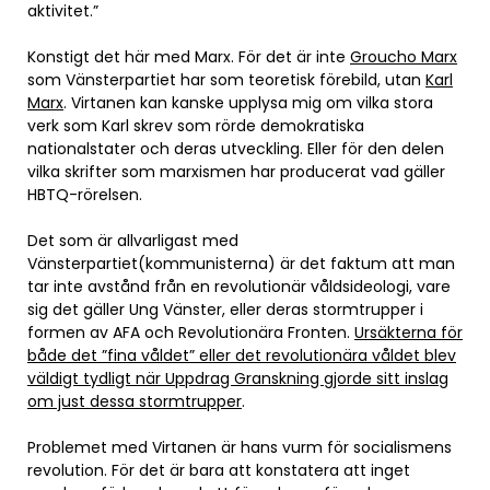
aktivitet.”
Konstigt det här med Marx. För det är inte
Groucho Marx
som Vänsterpartiet har som teoretisk förebild, utan
Karl
Marx
. Virtanen kan kanske upplysa mig om vilka stora
verk som Karl skrev som rörde demokratiska
nationalstater och deras utveckling. Eller för den delen
vilka skrifter som marxismen har producerat vad gäller
HBTQ-rörelsen.
Det som är allvarligast med
Vänsterpartiet(kommunisterna) är det faktum att man
tar inte avstånd från en revolutionär våldsideologi, vare
sig det gäller Ung Vänster, eller deras stormtrupper i
formen av AFA och Revolutionära Fronten.
Ursäkterna för
både det ”fina våldet” eller det revolutionära våldet blev
väldigt tydligt när Uppdrag Granskning gjorde sitt inslag
om just dessa stormtrupper
.
Problemet med Virtanen är hans vurm för socialismens
revolution. För det är bara att konstatera att inget