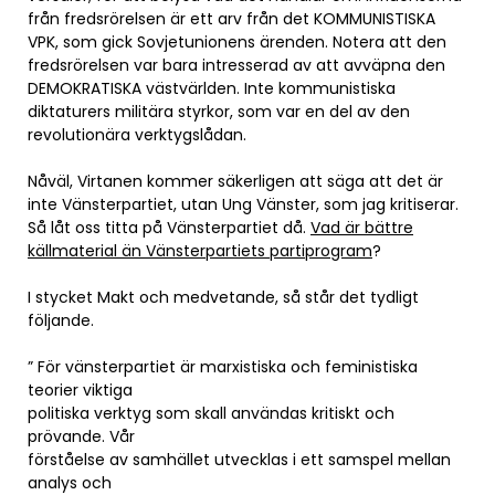
från fredsrörelsen är ett arv från det KOMMUNISTISKA
VPK, som gick Sovjetunionens ärenden. Notera att den
fredsrörelsen var bara intresserad av att avväpna den
DEMOKRATISKA västvärlden. Inte kommunistiska
diktaturers militära styrkor, som var en del av den
revolutionära verktygslådan.
Nåväl, Virtanen kommer säkerligen att säga att det är
inte Vänsterpartiet, utan Ung Vänster, som jag kritiserar.
Så låt oss titta på Vänsterpartiet då.
Vad är bättre
källmaterial än Vänsterpartiets partiprogram
?
I stycket Makt och medvetande, så står det tydligt
följande.
” För vänsterpartiet är marxistiska och feministiska
teorier viktiga
politiska verktyg som skall användas kritiskt och
prövande. Vår
förståelse av samhället utvecklas i ett samspel mellan
analys och