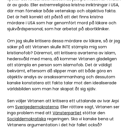
är av godo. Eller extremreligiösa kristna inriktningar i USA,
där man förnekar både vetenskap och objektiva fakta.
Det är helt korrekt att påstå att det finns kristna
mördare i USA som har genomfört mord på läkare och
sjukvårdspersonal, som har arbetat på abortkliniker.
Om jag skulle kritisera dessa mördare av läkare, så är jag
säker på att Virtanen skulle INTE stämpla mig som
kristianofob? Däremot, att kritisera avarterna av islam,
hedersvåld med mera, då kommer Virtanen gladeligen
att stämpla en person som islamofob. Det är väldigt
bekvämt, eftersom då slipper man att både göra en
objektiv analys av orsakssammanhang och dessutom
kanske konstatera att fakta talar mot den idealiserade
världsbilden som man har skapat åt sig själv.
Sen väljer Virtanen att kritisera ett uttalande av Ivar Arpi
om
Sverigedemokraterna
. Eller rättare sagt, Virtanen ser
inga problem med att
Vänsterpartiet
stöttar den
Socialdemokratiska
regeringen. Ska vi kanske bena ut
Virtanens argumentation i det här fallet också?