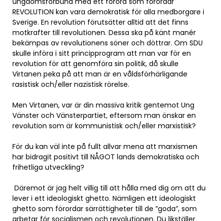
ungdomsförbund med ett förord som förordar
REVOLUTION kan vara demokratisk för alla medborgare i
Sverige. En revolution förutsätter alltid att det finns
motkrafter till revolutionen. Dessa ska på känt manér
bekämpas av revolutionens söner och döttrar. Om SDU
skulle införa i sitt principprogram att man var för en
revolution för att genomföra sin politik, då skulle
Virtanen peka på att man är en våldsförhärligande
rasistisk och/eller nazistisk rörelse.
Men Virtanen, var är din massiva kritik gentemot Ung
Vänster och Vänsterpartiet, eftersom man önskar en
revolution som är kommunistisk och/eller marxistisk?
För du kan väl inte på fullt allvar mena att marxismen
har bidragit positivt till NÅGOT lands demokratiska och
frihetliga utveckling?
Däremot är jag helt villig till att hålla med dig om att du
lever i ett ideologiskt ghetto. Nämligen ett ideologiskt
ghetto som förordar särrättigheter till de ”goda”, som
arbetar för socialismen och revolutionen. Du likställer