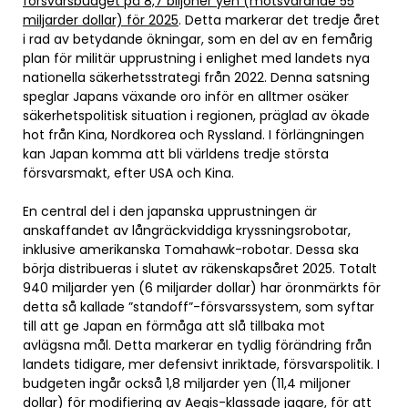
försvarsbudget på 8,7 biljoner yen (motsvarande 55
miljarder dollar) för 2025
. Detta markerar det tredje året
i rad av betydande ökningar, som en del av en femårig
plan för militär upprustning i enlighet med landets nya
nationella säkerhetsstrategi från 2022. Denna satsning
speglar Japans växande oro inför en alltmer osäker
säkerhetspolitisk situation i regionen, präglad av ökade
hot från Kina, Nordkorea och Ryssland. I förlängningen
kan Japan komma att bli världens tredje största
försvarsmakt, efter USA och Kina.
En central del i den japanska upprustningen är
anskaffandet av långräckviddiga kryssningsrobotar,
inklusive amerikanska Tomahawk-robotar. Dessa ska
börja distribueras i slutet av räkenskapsåret 2025. Totalt
940 miljarder yen (6 miljarder dollar) har öronmärkts för
detta så kallade ”standoff”-försvarssystem, som syftar
till att ge Japan en förmåga att slå tillbaka mot
avlägsna mål. Detta markerar en tydlig förändring från
landets tidigare, mer defensivt inriktade, försvarspolitik. I
budgeten ingår också 1,8 miljarder yen (11,4 miljoner
dollar) för modifiering av Aegis-klassade jagare, för att