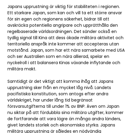
Japans upprustning är viktig för stabiliteten i regionen.
Ett starkare Japan, som kan och vill ta ett större ansvar
för sin egen och regionens säkerhet, bidrar till att
avskräcka potentiella angripare och upprätthålla den
regelbaserade världsordningen. Det sänder också en
tydlig signal till Kina att dess ökade militära aktivitet och
territoriella anspråk inte kommer att accepteras utan
motstånd. Japan, som har ett nära samarbete med USA
och ser Australien som en nära allierad, spelar en
nyckelroll i att balansera Kinas växande inflytande och
militära makt.
Samtidigt är det viktigt att komma ihåg att Japans
upprustning sker från en mycket låg nivå. Landets
pacifistiska konstitution, som antogs efter andra
världskriget, har under lång tid begränsat
försvarsutgifterna till under 1% av BNP. Även om Japan
nu siktar på att fördubbla sina militära utgifter, kommer
de fortfarande att vara lägre än många andra länders,
givet landets storlek och ekonomiska styrka. Japans
militära upprustning är således en nödvändig