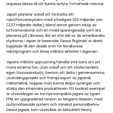
anpassa dessa till att kunna avfyra Tomahawk-robotar.
Japan planerar också att förstärka sitt
robotförsvarssystem med ytterligare 533 miljarder yen
(3,37 miljarder dollar), bland annat genom inköp av
luftvärnsrobotar och en mobil spaningsradar som ska
placeras på Okinawa, där en stor del av de amerikanska
styrkorna i Japan är baserade. Dessa åtgärder är direkt
kopplade till den ökade oron för Nordkoreas
robotprogram och Kinas militära aktivitet i regionen.
Japans militära upprustning handlar inte bara om att
möta externa hot, utan också om att stärka landets
egen försvarsindustri. Genom att delta i gemensamma
utvecklingsprojekt och främja export av japansk
militärteknik, hoppas man kunna skapa synergier och
stärka den inhemska produktionen. Ett konkret exempel
är utvecklingen av tre nya kompakta jagare av typen
FFM, en uppgraderad version av Mogami-klassen, med
automatiserade system och minskat personalbehov.
Dessa jagare, som utvecklas av Mitsubishi Heavy