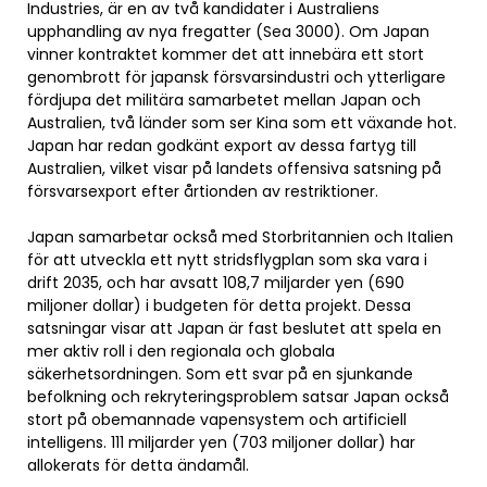
Industries, är en av två kandidater i Australiens
upphandling av nya fregatter (Sea 3000). Om Japan
vinner kontraktet kommer det att innebära ett stort
genombrott för japansk försvarsindustri och ytterligare
fördjupa det militära samarbetet mellan Japan och
Australien, två länder som ser Kina som ett växande hot.
Japan har redan godkänt export av dessa fartyg till
Australien, vilket visar på landets offensiva satsning på
försvarsexport efter årtionden av restriktioner.
Japan samarbetar också med Storbritannien och Italien
för att utveckla ett nytt stridsflygplan som ska vara i
drift 2035, och har avsatt 108,7 miljarder yen (690
miljoner dollar) i budgeten för detta projekt. Dessa
satsningar visar att Japan är fast beslutet att spela en
mer aktiv roll i den regionala och globala
säkerhetsordningen. Som ett svar på en sjunkande
befolkning och rekryteringsproblem satsar Japan också
stort på obemannade vapensystem och artificiell
intelligens. 111 miljarder yen (703 miljoner dollar) har
allokerats för detta ändamål.