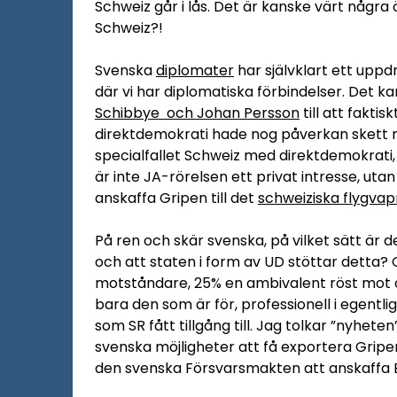
Schweiz går i lås. Det är kanske värt någ
Schweiz?!
Svenska
diplomater
har självklart ett uppdr
där vi har diplomatiska förbindelser. Det k
Schibbye och Johan Persson
till att faktisk
direktdemokrati hade nog påverkan skett 
specialfallet Schweiz med direktdemokrati
är inte JA-rörelsen ett privat intresse, utan
anskaffa Gripen till det
schweiziska flygva
På ren och skär svenska, på vilket sätt är de
och att staten i form av UD stöttar detta?
motståndare, 25% en ambivalent röst mot o
bara den som är för, professionell i egen
som SR fått tillgång till. Jag tolkar ”nyhete
svenska möjligheter att få exportera Gripen
den svenska Försvarsmakten att anskaffa 