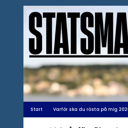
Hoppa
till
innehåll
Start
Varför ska du rösta på mig 202