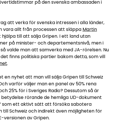
ra övertidstimmar på den svenska ambassaden i
ag att verka för svenska intressen i alla länder,
an vara allt från processen att släppa
Martin
t hjälpa till att sälja Gripen. I ett land utan
mer på minister- och departementsnivå, men i
, så valde man att samverka med JA-rörelsen. Nu
 det finns politiska partier bakom detta, som vill
pnet
.
t en nyhet att man vill sälja Gripen till Schweiz
 Och varför väljer man en panel av 50% rena
ch 25% för i Sveriges Radio? Dessutom så är
tlig betydelse rörande de hemliga UD-dokument
n” som ett aktivt sätt att försöka sabotera
 till Schweiz och indirekt även möjligheten för
E-versionen av Gripen.