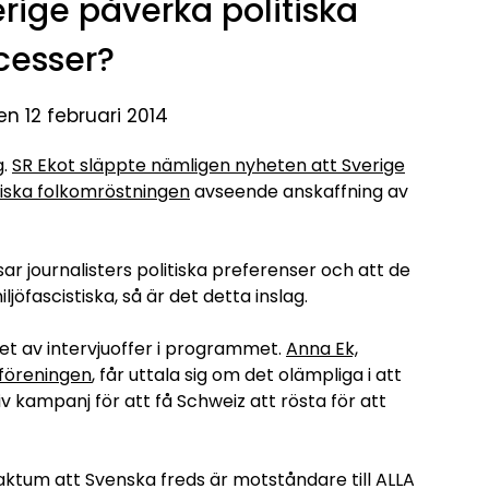
erige påverka politiska
cesser?
en 12 februari 2014
g.
SR Ekot släppte nämligen nyheten att Sverige
iska folkomröstningen
avseende anskaffning av
ar journalisters politiska preferenser och att de
ljöfascistiska, så är det detta inslag.
alet av intervjuoffer i programmet.
Anna Ek,
sföreningen
, får uttala sig om det olämpliga i att
v kampanj för att få Schweiz att rösta för att
ktum att Svenska freds är motståndare till ALLA