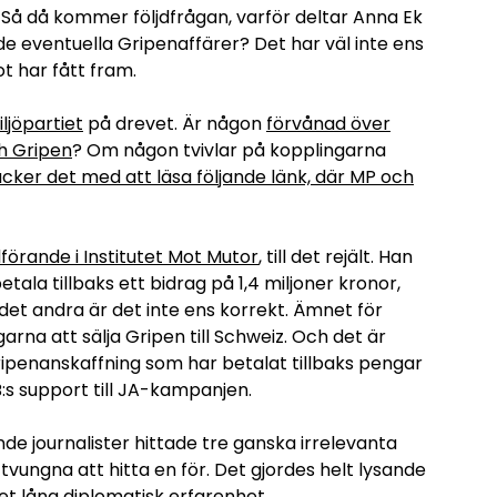
. Så då kommer följdfrågan, varför deltar Anna Ek
de eventuella Gripenaffärer? Det har väl inte ens
t har fått fram.
ljöpartiet
på drevet. Är någon
förvånad över
ch Gripen
? Om någon tvivlar på kopplingarna
äcker det med att läsa följande länk, där MP och
förande i Institutet Mot Mutor
, till det rejält. Han
ala tillbaks ett bidrag på 1,4 miljoner kronor,
r det andra är det inte ens korrekt. Ämnet för
rna att sälja Gripen till Schweiz. Och det är
ipenanskaffning som har betalat tillbaks pengar
B:s support till JA-kampanjen.
de journalister hittade tre ganska irrelevanta
vungna att hitta en för. Det gjordes helt lysande
et lång diplomatisk erfarenhet.