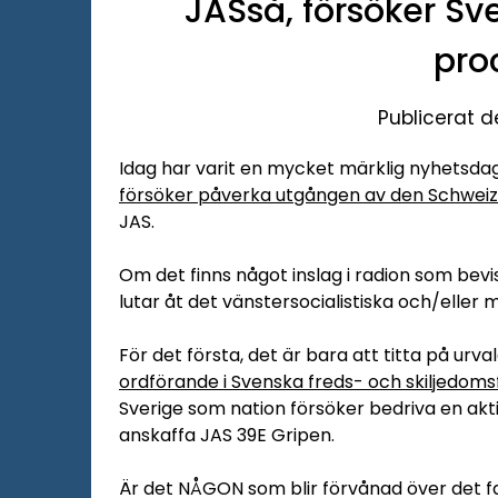
JASså, försöker Sv
pro
Publicerat d
Idag har varit en mycket märklig nyhetsda
försöker påverka utgången av den Schweiz
JAS.
Om det finns något inslag i radion som bevis
lutar åt det vänstersocialistiska och/eller mi
För det första, det är bara att titta på urv
ordförande i Svenska freds- och skiljedom
Sverige som nation försöker bedriva en akti
anskaffa JAS 39E Gripen.
Är det NÅGON som blir förvånad över det fa