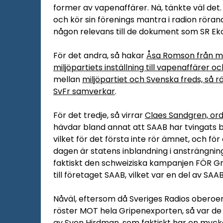
former av vapenaffärer. Nä, tänkte väl det
och kör sin förenings mantra i radion röran
någon relevans till de dokument som SR Eko
För det andra, så hakar
Åsa Romson från mi
miljöpartiets inställning till vapenaffärer o
mellan
miljöpartiet och Svenska freds, så r
SvFr samverkar
.
För det tredje, så virrar
Claes Sandgren, ord
hävdar bland annat att SAAB har tvingats bet
vilket för det första inte rör ämnet, och fö
dagen är statens inblandning i ansträngninga
faktiskt den schweiziska kampanjen FÖR Gr
till företaget SAAB, vilket var en del av SAA
Nåväl, eftersom då Sveriges Radios oberoen
röster MOT hela Gripenexporten, så var de t
av
Sven Hirdman
, som faktiskt har en myck