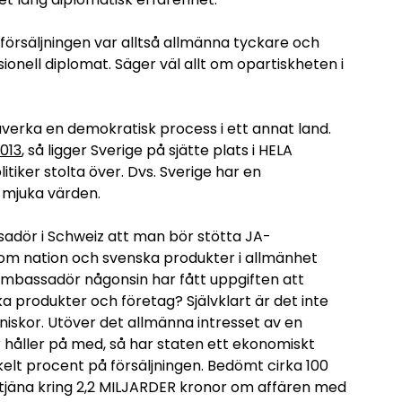
försäljningen var alltså allmänna tyckare och
ionell diplomat. Säger väl allt om opartiskheten i
åverka en demokratisk process i ett annat land.
013
, så ligger Sverige på sjätte plats i HELA
litiker stolta över. Dvs. Sverige har en
r mjuka värden.
sadör i Schweiz att man bör stötta JA-
som nation och svenska produkter i allmänhet
ambassadör någonsin har fått uppgiften att
a produkter och företag? Självklart är det inte
niskor. Utöver det allmänna intresset av en
r håller på med, så har staten ett ekonomiskt
nkelt procent på försäljningen. Bedömt cirka 100
n tjäna kring 2,2 MILJARDER kronor om affären med