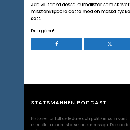
Jag vill tacka dessa journalister som skriv
misstänkliggöra detta med en massa tyckare
sätt.
Dela gärna!
STATSMANNEN PODCAST
Historien är full av ledare och politiker som varit
mer eller mindre statsmannamässiga. Den närig