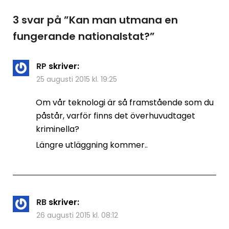
3 svar på ”
Kan man utmana en
fungerande nationalstat?
”
RP
skriver:
25 augusti 2015 kl. 19:25
Om vår teknologi är så framstående som du
påstår, varför finns det överhuvudtaget
kriminella?
Längre utläggning kommer..
RB
skriver:
26 augusti 2015 kl. 08:12