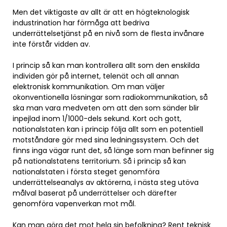
Men det viktigaste av allt är att en högteknologisk
industrination har förmåga att bedriva
underrättelsetjänst på en nivå som de flesta invånare
inte förstår vidden av.
I princip så kan man kontrollera allt som den enskilda
individen gör på internet, telenät och all annan
elektronisk kommunikation. Om man väljer
okonventionella lösningar som radiokommunikation, så
ska man vara medveten om att den som sänder blir
inpejlad inom 1/1000-dels sekund. Kort och gott,
nationalstaten kan i princip följa allt som en potentiell
motståndare gör med sina ledningssystem. Och det
finns inga vägar runt det, så länge som man befinner sig
på nationalstatens territorium. Så i princip så kan
nationalstaten i första steget genomföra
underrättelseanalys av aktörerna, i nästa steg utöva
målval baserat på underrättelser och därefter
genomföra vapenverkan mot mål.
Kan man göra det mot hela sin befolkning? Rent teknisk