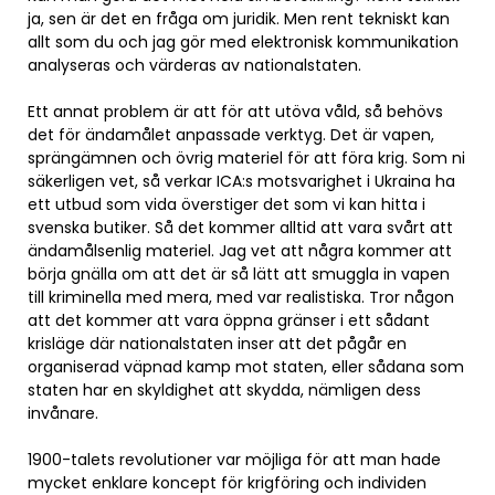
ja, sen är det en fråga om juridik. Men rent tekniskt kan
allt som du och jag gör med elektronisk kommunikation
analyseras och värderas av nationalstaten.
Ett annat problem är att för att utöva våld, så behövs
det för ändamålet anpassade verktyg. Det är vapen,
sprängämnen och övrig materiel för att föra krig. Som ni
säkerligen vet, så verkar ICA:s motsvarighet i Ukraina ha
ett utbud som vida överstiger det som vi kan hitta i
svenska butiker. Så det kommer alltid att vara svårt att
ändamålsenlig materiel. Jag vet att några kommer att
börja gnälla om att det är så lätt att smuggla in vapen
till kriminella med mera, med var realistiska. Tror någon
att det kommer att vara öppna gränser i ett sådant
krisläge där nationalstaten inser att det pågår en
organiserad väpnad kamp mot staten, eller sådana som
staten har en skyldighet att skydda, nämligen dess
invånare.
1900-talets revolutioner var möjliga för att man hade
mycket enklare koncept för krigföring och individen