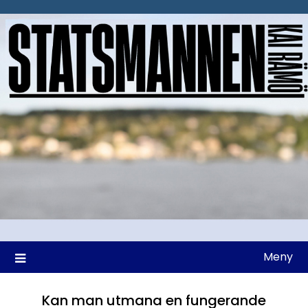
Hoppa
till
innehåll
Meny
Kan man utmana en fungerande