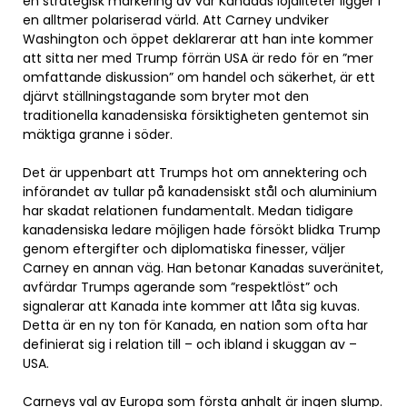
en strategisk markering av var Kanadas lojaliteter ligger i
en alltmer polariserad värld. Att Carney undviker
Washington och öppet deklarerar att han inte kommer
att sitta ner med Trump förrän USA är redo för en ”mer
omfattande diskussion” om handel och säkerhet, är ett
djärvt ställningstagande som bryter mot den
traditionella kanadensiska försiktigheten gentemot sin
mäktiga granne i söder.
Det är uppenbart att Trumps hot om annektering och
införandet av tullar på kanadensiskt stål och aluminium
har skadat relationen fundamentalt. Medan tidigare
kanadensiska ledare möjligen hade försökt blidka Trump
genom eftergifter och diplomatiska finesser, väljer
Carney en annan väg. Han betonar Kanadas suveränitet,
avfärdar Trumps agerande som ”respektlöst” och
signalerar att Kanada inte kommer att låta sig kuvas.
Detta är en ny ton för Kanada, en nation som ofta har
definierat sig i relation till – och ibland i skuggan av –
USA.
Carneys val av Europa som första anhalt är ingen slump.