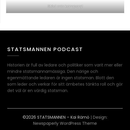
Stöd min kampanj!
STATSMANNEN PODCAST
Historien är full av ledare och politiker som varit mer eller
mindre statsmannamässiga. Den närige och
egenmättande ledaren är ingen statsman. Blott den
som leder och verkar för sitt ämbetes tänkta roll och gör
det väl är en värdig statsman.
©2026 STATSMANNEN – Kai Rämö
| Design:
Newspaperly WordPress Theme