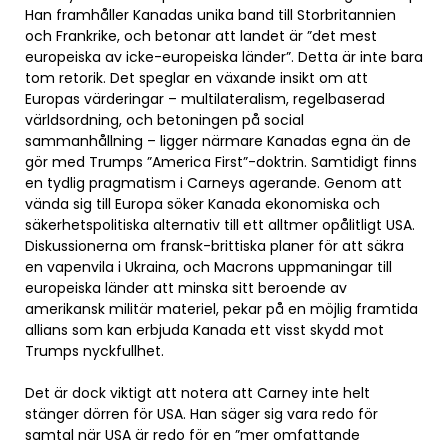
Han framhåller Kanadas unika band till Storbritannien
och Frankrike, och betonar att landet är ”det mest
europeiska av icke-europeiska länder”. Detta är inte bara
tom retorik. Det speglar en växande insikt om att
Europas värderingar – multilateralism, regelbaserad
världsordning, och betoningen på social
sammanhållning – ligger närmare Kanadas egna än de
gör med Trumps ”America First”-doktrin. Samtidigt finns
en tydlig pragmatism i Carneys agerande. Genom att
vända sig till Europa söker Kanada ekonomiska och
säkerhetspolitiska alternativ till ett alltmer opålitligt USA.
Diskussionerna om fransk-brittiska planer för att säkra
en vapenvila i Ukraina, och Macrons uppmaningar till
europeiska länder att minska sitt beroende av
amerikansk militär materiel, pekar på en möjlig framtida
allians som kan erbjuda Kanada ett visst skydd mot
Trumps nyckfullhet.
Det är dock viktigt att notera att Carney inte helt
stänger dörren för USA. Han säger sig vara redo för
samtal när USA är redo för en ”mer omfattande