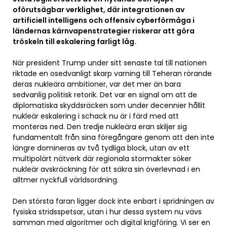
oförutsägbar verklighet, där integrationen av
artificiell intelligens och offensiv cyberförmåga i
ländernas kärnvapenstrategier riskerar att göra
tröskeln till eskalering farligt låg.
När president Trump under sitt senaste tal till nationen
riktade en osedvanligt skarp varning till Teheran rörande
deras nukleära ambitioner, var det mer än bara
sedvanlig politisk retorik. Det var en signal om att de
diplomatiska skyddsräcken som under decennier hållit
nukleär eskalering i schack nu är i färd med att
monteras ned. Den tredje nukleära eran skiljer sig
fundamentalt från sina föregångare genom att den inte
längre domineras av två tydliga block, utan av ett
multipolärt nätverk där regionala stormakter söker
nukleär avskräckning för att säkra sin överlevnad i en
alltmer nyckfull världsordning.
Den största faran ligger dock inte enbart i spridningen av
fysiska stridsspetsar, utan i hur dessa system nu vävs
samman med algoritmer och digital krigföring. Vi ser en