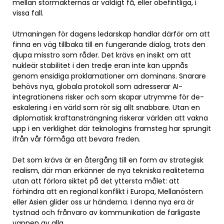
mellan stormakternas är väldigt få, eller obefintliga, i
vissa fall.
Utmaningen för dagens ledarskap handlar därför om att
finna en väg tillbaka till en fungerande dialog, trots den
djupa misstro som råder. Det krävs en insikt om att
nukleär stabilitet i den tredje eran inte kan uppnås
genom ensidiga proklamationer om dominans. Snarare
behövs nya, globala protokoll som adresserar AI-
integrationens risker och som skapar utrymme för de-
eskalering i en värld som rör sig allt snabbare. Utan en
diplomatisk kraftansträngning riskerar världen att vakna
upp i en verklighet där teknologins framsteg har sprungit
ifrån vår förmåga att bevara freden.
Det som krävs är en återgång till en form av strategisk
realism, där man erkänner de nya tekniska realiteterna
utan att förlora siktet på det yttersta målet: att
förhindra att en regional konflikt i Europa, Mellanöstern
eller Asien glider oss ur händerna. I denna nya era är
tystnad och frånvaro av kommunikation de farligaste
vapnen av alla.