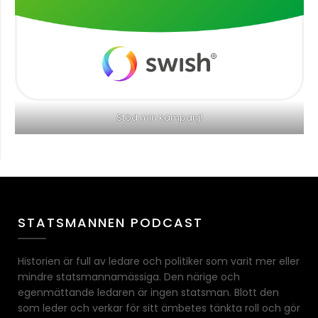
Stöd min kampanj!
STATSMANNEN PODCAST
Historien är full av ledare och politiker som varit mer eller
mindre statsmannamässiga. Den närige och
egenmättande ledaren är ingen statsman. Blott den
som leder och verkar för sitt ämbetes tänkta roll och gör