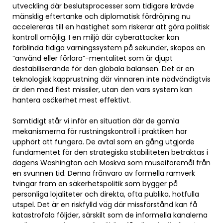
utveckling där beslutsprocesser som tidigare krävde
mänsklig eftertanke och diplomatisk fördröjning nu
accelereras till en hastighet som riskerar att göra politisk
kontroll omöjlig. I en miljö där cyberattacker kan
förblinda tidiga varningssystem på sekunder, skapas en
”använd eller förlora”-mentalitet som är djupt
destabiliserande för den globala balansen. Det är en
teknologisk kapprustning där vinnaren inte nödvändigtvis
är den med flest missiler, utan den vars system kan
hantera osäkerhet mest effektivt.
Samtidigt står vi inför en situation där de gamla
mekanismerna för rustningskontroll i praktiken har
upphört att fungera. De avtal som en gång utgjorde
fundamentet för den strategiska stabiliteten betraktas i
dagens Washington och Moskva som museiföremål från
en svunnen tid. Denna frånvaro av formella ramverk
tvingar fram en säkerhetspolitik som bygger på
personliga lojaliteter och direkta, ofta publika, hotfulla
utspel. Det är en riskfylld väg där missförstånd kan få
katastrofala följder, särskilt som de informella kanalerna