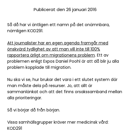
Publicerat den 26 januari 2016
Så då har vi äntligen ett namn på det onämnbara,
nämligen KOD291.
Att journalister har en egen agenda framgår med
önskvärd tydlighet av att man vill inte till 100%
rapportera ärligt om migrationens problem
. Ett av
problemen enligt Expos Daniel Poohl är att då blir ju alla
problem kopplade till migration.
Nu ska vi se, hur brukar det vara i ett slutet system där
man måste dela på resurser. Jo, att allt är
sammanlänkat och att det finns orsakssamband mellan
alla prioriteringar.
Så vi börjar då från början.
Vissa samhällsgrupper kräver mer medicinsk vård:
KOD291