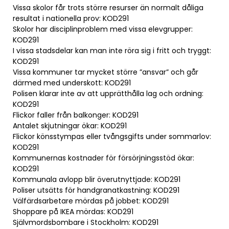
Vissa skolor får trots större resurser än normalt dåliga
resultat i nationella prov: KOD291
Skolor har disciplinproblem med vissa elevgrupper:
KOD291
I vissa stadsdelar kan man inte röra sig i fritt och tryggt:
KOD291
Vissa kommuner tar mycket större ”ansvar” och går
därmed med underskott: KOD291
Polisen klarar inte av att upprätthålla lag och ordning:
KOD291
Flickor faller från balkonger: KOD291
Antalet skjutningar ökar: KOD291
Flickor könsstympas eller tvångsgifts under sommarlov:
KOD291
Kommunernas kostnader för försörjningsstöd ökar:
KOD291
Kommunala avlopp blir överutnyttjade: KOD291
Poliser utsätts för handgranatkastning: KOD291
Välfärdsarbetare mördas på jobbet: KOD291
Shoppare på IKEA mördas: KOD291
Självmordsbombare i Stockholm: KOD291