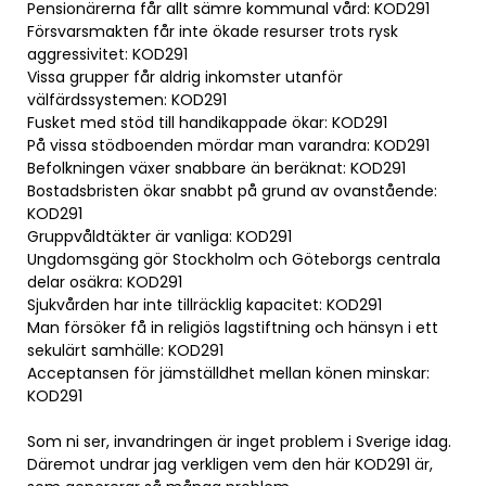
Pensionärerna får allt sämre kommunal vård: KOD291
Försvarsmakten får inte ökade resurser trots rysk
aggressivitet: KOD291
Vissa grupper får aldrig inkomster utanför
välfärdssystemen: KOD291
Fusket med stöd till handikappade ökar: KOD291
På vissa stödboenden mördar man varandra: KOD291
Befolkningen växer snabbare än beräknat: KOD291
Bostadsbristen ökar snabbt på grund av ovanstående:
KOD291
Gruppvåldtäkter är vanliga: KOD291
Ungdomsgäng gör Stockholm och Göteborgs centrala
delar osäkra: KOD291
Sjukvården har inte tillräcklig kapacitet: KOD291
Man försöker få in religiös lagstiftning och hänsyn i ett
sekulärt samhälle: KOD291
Acceptansen för jämställdhet mellan könen minskar:
KOD291
Som ni ser, invandringen är inget problem i Sverige idag.
Däremot undrar jag verkligen vem den här KOD291 är,