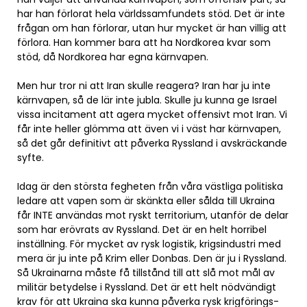
har han förlorat hela världssamfundets stöd. Det är inte
frågan om han förlorar, utan hur mycket är han villig att
förlora. Han kommer bara att ha Nordkorea kvar som
stöd, då Nordkorea har egna kärnvapen.
Men hur tror ni att Iran skulle reagera? Iran har ju inte
kärnvapen, så de lär inte jubla. Skulle ju kunna ge Israel
vissa incitament att agera mycket offensivt mot Iran. Vi
får inte heller glömma att även vi i väst har kärnvapen,
så det går definitivt att påverka Ryssland i avskräckande
syfte.
Idag är den största fegheten från våra västliga politiska
ledare att vapen som är skänkta eller sålda till Ukraina
får INTE användas mot ryskt territorium, utanför de delar
som har erövrats av Ryssland. Det är en helt horribel
inställning. För mycket av rysk logistik, krigsindustri med
mera är ju inte på Krim eller Donbas. Den är ju i Ryssland.
Så Ukrainarna måste få tillstånd till att slå mot mål av
militär betydelse i Ryssland. Det är ett helt nödvändigt
krav för att Ukraina ska kunna påverka rysk krigförings-