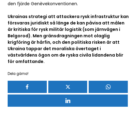
den fjärde Genèvekonventionen.
Ukrainas strategi att attackera rysk infrastruktur kan
försvaras juridiskt så länge de kan påvisa att målen
är kritiska för rysk militär logistik (som järnvägen i
Belgorod). Men gränsdragningen mot olaglig
krigföring är hårfin, och den politiska risken är att
Ukraina tappar det moraliska övertaget i
västvärldens ögon om de ryska civila lidandena blir
för omfattande.
Dela gärna!