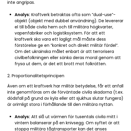
inte angripas.
Analys:
Kraftverk betraktas ofta som ”dual-use”-
objekt (objekt med dubbel användning). De levererar
el till både civila hem och till militära högkvarter,
vapenfabriker och logistiksystem. För att ett
kraftverk ska vara ett lagligt mål måste dess
förstörelse ge en ”konkret och direkt militär fördel”.
Om det ukrainska målet enbart är att terrorisera
civilbefolkningen eller sänka deras moral genom att
frysa ut dem, är det ett brott mot folkrätten.
2. Proportionalitetsprincipen
Även om ett kraftverk har militär betydelse, får ett anfall
inte genomföras om de förväntade civila skadorna (t.ex.
dödsfall på grund av kyla eller att sjukhus slutar fungera)
är orimligt stora i förhållande till den militära nyttan.
Analys:
Att slå ut värmen för tusentals civila mitt i
vintern balanserar på en knivsegg. Om syftet är att
stoppa militära tågtransporter kan det anses