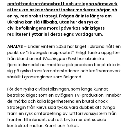
omfattande strömavbrott och utslagna värmeverk
efter ukrainska drönarattacker markerar början på
en ny, reciprok strategi
. Frågan är inte längre om
Ukraina kan slå tillbaka, utan hur den ryska
civilbefolkningens moral påverkas när krigets
realiteter flyttar in i deras egna vardagsrum.
ANALYS
– Under vintern 2026 har kriget i Ukraina nått en
punkt av ”strategisk reciprocitet”. Enligt färska uppgifter
från bland annat
Washington Post
har ukrainska
fjärrstridsmedel nu med kirurgisk precision börjat rikta in
sig på ryska transformatorstationer och kraftvärmeverk,
särskilt i gränsregioner som Belgorod.
För den ryska civilbefolkningen, som länge kunnat
betrakta kriget som en avlägsen TV-produktion, innebär
de mörka och kalla lägenheterna en brutal chock.
Strategin från Kievs sida tycks vara dubbel: att tvinga
fram en rysk omfördelning av luftförsvarssystem från
fronten till inlandet, och att bryta ner det sociala
kontraktet mellan Kreml och folket.