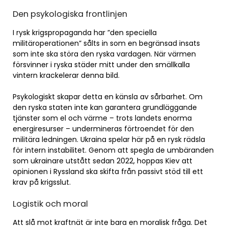
Den psykologiska frontlinjen
I rysk krigspropaganda har ”den speciella
militäroperationen” sålts in som en begränsad insats
som inte ska störa den ryska vardagen. När värmen
försvinner i ryska städer mitt under den smällkalla
vintern krackelerar denna bild.
Psykologiskt skapar detta en känsla av sårbarhet. Om
den ryska staten inte kan garantera grundläggande
tjänster som el och värme – trots landets enorma
energiresurser – undermineras förtroendet för den
militära ledningen. Ukraina spelar här på en rysk rädsla
för intern instabilitet. Genom att spegla de umbäranden
som ukrainare utstått sedan 2022, hoppas Kiev att
opinionen i Ryssland ska skifta från passivt stöd till ett
krav på krigsslut.
Logistik och moral
Att slå mot kraftnät är inte bara en moralisk fråga. Det