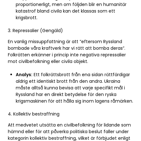
proportionerligt, men om följden blir en humanitär
katastrof bland civila kan det klassas som ett
krigsbrott.
3. Repressalier (Gengäld)
En vanlig missuppfattning är att ”eftersom Ryssland
bombade våra kraftverk har vi rätt att bomba deras”.
Folkrätten erkänner i princip inte negativa repressalier
mot civilbefolkning eller civila objekt.
Analys:
Ett folkrättsbrott från ena sidan rättfärdigar
aldrig ett identiskt brott från den andra. Ukraina
måste alltså kunna bevisa att varje specifikt mål i
Ryssland har en direkt betydelse för den ryska
krigsmaskinen för att hålla sig inom lagens råmärken.
4. Kollektiv bestraffning
Att medvetet utsätta en civilbefolkning för lidande som
hämnd eller för att påverka politiska beslut faller under
kategorin kollektiv bestraffning, vilket är förbjudet enligt