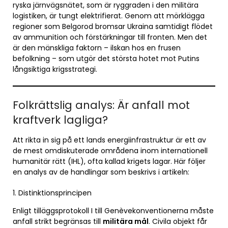
ryska järnvägsnätet, som är ryggraden i den militära
logistiken, är tungt elektrifierat. Genom att mörklägga
regioner som Belgorod bromsar Ukraina samtidigt flödet
av ammunition och förstärkningar till fronten. Men det
är den mänskliga faktorn – ilskan hos en frusen
befolkning – som utgör det största hotet mot Putins
långsiktiga krigsstrategi.
Folkrättslig analys: Är anfall mot
kraftverk lagliga?
Att rikta in sig på ett lands energiinfrastruktur är ett av
de mest omdiskuterade områdena inom internationell
humanitär rätt (IHL), ofta kallad krigets lagar. Här följer
en analys av de handlingar som beskrivs i artikeln:
1. Distinktionsprincipen
Enligt tilläggsprotokoll I till Genèvekonventionerna måste
anfall strikt begränsas till
militära mål
. Civila objekt får