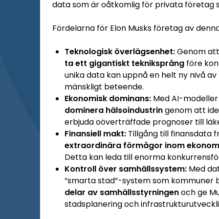
data som är oåtkomlig för privata företag s
Fördelarna för Elon Musks företag av den
Teknologisk överlägsenhet:
Genom att 
ta ett gigantiskt tekniksprång
före kon
unika data kan uppnå en helt ny nivå a
mänskligt beteende.
Ekonomisk dominans:
Med AI-modeller 
dominera hälsoindustrin
genom att ide
erbjuda oöverträffade prognoser till lä
Finansiell makt:
Tillgång till finansdata
extraordinära förmågor inom ekonomi
Detta kan leda till enorma konkurrensfö
Kontroll över samhällssystem:
Med dat
”smarta stad”-system som kommuner blir
delar av samhällsstyrningen
och ge Mus
stadsplanering och infrastrukturutveckli