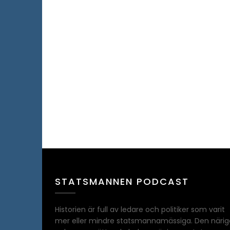
STATSMANNEN PODCAST
Historien är full av ledare och politiker som varit
mer eller mindre statsmannamässiga. Den närig