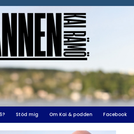
6?
Stöd mig
Om Kai & podden
Facebook