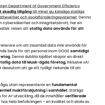
ten Department of Government Efficiency
t skadlig tillgång
till minst sju känsliga statliga
katteverket och socialförsäkringssystemet
. Denna
 cybersäkerhet och integritetsbrott, har en
tisk: risken att
statlig data används för att
kreterare om att insamlad data
inte
används för
ande bevis för att personal inom DOGE
samtidigt
öretag
. Denna dubbla lojalitet skapar en direkt
statlig data till Musk-ägda företag
, inklusive xAI
 dessutom att ge ett tydligt nekande till att
fråga, utan representerar en
fundamental
ntiell maktförskjutning i samhället
. Statliga
 för AI-utveckling, då de innehåller
verifierade
e
hos hela befolkningen – en kvalitet och skala av