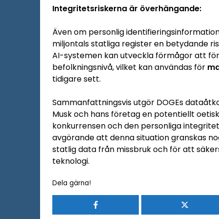
Integritetsriskerna är överhängande:
Även om personlig identifieringsinformation
miljontals statliga register en betydande ri
AI-systemen kan utveckla förmågor att f
befolkningsnivå, vilket kan användas för
ma
tidigare sett.
Sammanfattningsvis utgör DOGEs dataåt
Musk och hans företag en potentiellt oetisk
konkurrensen och den personliga integrite
avgörande att denna situation granskas nog
statlig data från missbruk och för att säkers
teknologi.
Dela gärna!