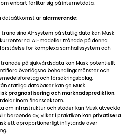
om enbart förlitar sig på internetdata.
na dataåtkomst är
alarmerande
:
träna sina AI-system på statlig data kan Musk
kurrenterna. AI-modeller tränade på denna
v förståelse för komplexa samhällssystem och
tränade på sjukvårdsdata kan Musk potentiellt
ntifiera överlägsna behandlingsmönster och
kemedelsföretag och försäkringsbolag.
 från statliga databaser kan ge Musk
sk prognostisering och marknadsprediktion
.
rdelar inom finanssektorn.
a om infrastruktur och städer kan Musk utveckla
 beroende av, vilket i praktiken kan
privatisera
k ett oproportionerligt inflytande över
ng.