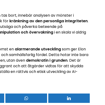
 tas bort, innebär analysen av mönster i
sk för
kränkning av den personliga integriteten
.
örutsäga och påverka beteende på
nipulation och övervakning
i en skala vi aldrig
komst en
alarmerande utveckling
som ger Elon
 och samhällsfarlig fördel. Detta hotar inte bara
ten, utan även
demokratin i grunden
. Det är
grant och att åtgärder vidtas för att skydda
tälla en rättvis och etisk utveckling av AI-