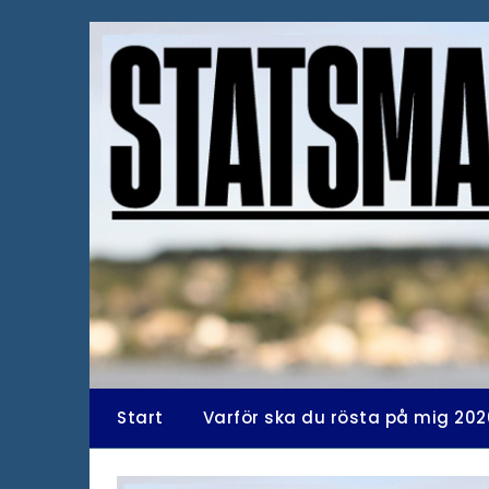
Hoppa
till
innehåll
Start
Varför ska du rösta på mig 202