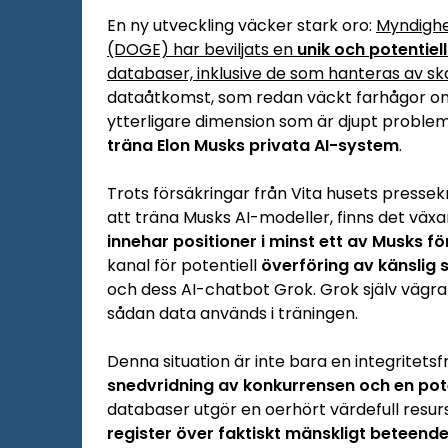
En ny utveckling väcker stark oro:
Myndighe
(DOGE) har beviljats en
unik och potentiell
databaser, inklusive de som hanteras av s
dataåtkomst, som redan väckt farhågor om
ytterligare dimension som är djupt problema
träna Elon Musks privata AI-system
.
Trots försäkringar från Vita husets presse
att träna Musks AI-modeller, finns det väx
innehar positioner i minst ett av Musks f
kanal för potentiell
överföring av känslig 
och dess AI-chatbot Grok. Grok själv vägrar
sådan data används i träningen.
Denna situation är inte bara en integritets
snedvridning av konkurrensen och en pote
databaser utgör en oerhört värdefull resurs
register över faktiskt mänskligt beteend