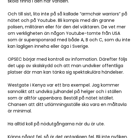
skola finna i den här världen.
Och till sist, lita inte på så kallade ”armchair warriors” på
nätet och på Youtube. Bli kompis med din granne
polisen, militären eller för den del väktaren. De vet mer
om verkligheten än någon Youtube-tomte från USA
som är supersponsrad med både A, B och C, som du inte
kan lagligen inneha eller äga i Sverige.
OPSEC börjar med kontroll av information. Därefter följs
det upp av skalskydd och att man undviker offentliga
platser där man kan tänka sig spektakulära händelser.
Westgate i Kenya var ett bra exempel. Jag kommer
sannolikt att undvika julhandel på helger och i ställen
som är alltför uppenbara. Beställ på nätet istället.
Chansen att ditt utlämningsställe ska vara en måltavla
är minimal.
Ha alltid koll på nödutgångarna när du är ute.
Känns något fel, så är det antagligen fel. Bli inte nyfiken.