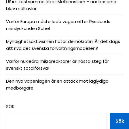
USA:s kostsamma läxa i Mellanöstern – när baserna
blev måltavlor
Varför Europa måste leda vägen efter Rysslands
misslyckande i Sahel
Myndighetsaktivismen hotar demokratin: Är det dags
att riva det svenska förvaltningsmodellen?
Varför nukleära mikroreaktorer är nästa steg för
svenskt totalförsvar
Den nya vapenlagen är en attack mot laglydiga
medborgare
SÖK
Sök