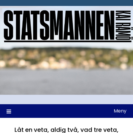
Hoppa
till
innehåll
Meny
Låt en veta, aldig två, vad tre veta,