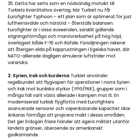
35. Detta har setts som en nödvändig motvikt till
Turkiets kvantitativa övertag. När Turkiet nu får
Eurofighter Typhoon – ett plan som är optimerat för just
luftherravälde och närstrid – återställs balansen.
Eurofighter är i vissa avseenden, särskilt gällande
stigningsförmåga och manövrerbarhet på hög höjd,
överlägset både F-16 och Rafale. Försäljningen riskerar
att återigen elda på kapprustningen i Egeiska havet, där
NATO-allierade dagligen simulerar luftstrider mot
varandra.
2. Syrien, Irak och kurderna
Turkiet använder
regelbundet sitt flygvapen för operationer i norra Syrien
och Irak mot kurdiska styrkor (YPG/PKK), grupper som i
många fall varit västs allierade i kampen mot IS. En
moderniserad turkisk flygflotta med Eurofighters
avancerade sensorer och vapenbärande kapacitet ökar
Ankaras förmåga att projicera makt i dessa områden.
Det ger Erdogan friare händer att agera militärt utanför
landets gränser, oberoende av amerikanskt
godkännande.