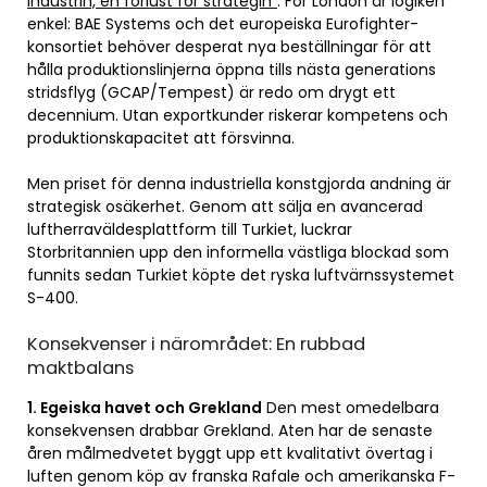
industrin, en förlust för strategin”
. För London är logiken
enkel: BAE Systems och det europeiska Eurofighter-
konsortiet behöver desperat nya beställningar för att
hålla produktionslinjerna öppna tills nästa generations
stridsflyg (GCAP/Tempest) är redo om drygt ett
decennium. Utan exportkunder riskerar kompetens och
produktionskapacitet att försvinna.
Men priset för denna industriella konstgjorda andning är
strategisk osäkerhet. Genom att sälja en avancerad
luftherraväldesplattform till Turkiet, luckrar
Storbritannien upp den informella västliga blockad som
funnits sedan Turkiet köpte det ryska luftvärnssystemet
S-400.
Konsekvenser i närområdet: En rubbad
maktbalans
1. Egeiska havet och Grekland
Den mest omedelbara
konsekvensen drabbar Grekland. Aten har de senaste
åren målmedvetet byggt upp ett kvalitativt övertag i
luften genom köp av franska Rafale och amerikanska F-