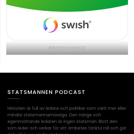
Stöd min kampanj!
STATSMANNEN PODCAST
Historien är full av ledare och politiker som varit mer eller
mindre statsmannamässiga. Den närige och
egenmättande ledaren är ingen statsman. Blott den
som leder och verkar för sitt ämbetes tänkta roll och gör