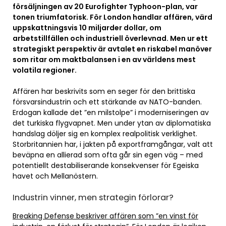
försäljningen av 20 Eurofighter Typhoon-plan, var
tonen triumfatorisk. För London handlar affären, värd
uppskattningsvis 10 miljarder dollar, om
arbetstillfällen och industriell överlevnad. Men ur ett
strategiskt perspektiv är avtalet en riskabel manöver
som ritar om maktbalansen i en av världens mest
volatila regioner.
Affären har beskrivits som en seger för den brittiska
försvarsindustrin och ett stärkande av NATO-banden.
Erdogan kallade det ”en milstolpe” i moderniseringen av
det turkiska flygvapnet. Men under ytan av diplomatiska
handslag döljer sig en komplex realpolitisk verklighet.
Storbritannien har, i jakten på exportframgångar, valt att
beväpna en allierad som ofta går sin egen väg – med
potentiellt destabiliserande konsekvenser för Egeiska
havet och Mellanöstern.
Industrin vinner, men strategin förlorar?
Breaking Defense beskriver affären som ”en vinst för