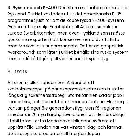
3. Ryssland och S-400
Den stora elefanten i rummet är
Ryssland. Turkiet kastades ut ur det amerikanska F-35-
programmet just för att de köpte ryska S-400-system.
Genom att nu sälja Eurofighter till Ankara, signalerar
Europa (Storbritannien, men även Tyskland som måste
godkänna exporten) att konsekvenserna av att flirta
med Moskva inte är permanenta. Det är en geopolitisk
”workaround” som låter Turkiet behålla sina ryska system
men ändå få tillgång till västerländskt spetsflyg.
Slutsats
Affären mellan London och Ankara är ett
skolboksexempel på när ekonomiska intressen trumfar
långsiktig säkerhetsstrategi. Storbritannien säkrar jobb i
Lancashire, och Turkiet får en modern ”interim-lösning” i
väntan på eget 5:e generationsflyg. Men för regionen
innebär de 20 nya Eurofighter-planen att den bräckliga
stabiliteten i östra Medelhavet blir ännu svårare att
upprätthålla. London har valt vinsten idag, och lämnar
de strategiska problemen till morgondagen.