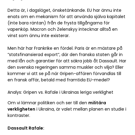
Detta är, i dagsläget, önsketänkande. EU har ännu inte
enats om en mekanism för att använda själva kapitalet
(inte bara räntan) från de frysta tillgångarna för
vapenköp. Macron och Zelenskyy intecknar alltså en
vinst som ännu inte existerar.
Men här har Frankrike en fördel. Paris är en mästare på
”statsfinansierad export”, där den franska staten går in
med lån och garantier för att säkra jobb åt Dassault. Har
den svenska regeringen samma muskler och vilja? Eller
kommer vi att se på när Gripen-affären förvandlas till
en fransk affär, betald med framtida EU-medel?
Analys: Gripen vs. Rafale i Ukrainas leriga verklighet
Om vi lämnar politiken och ser till den
militära
verkligheten
i Ukraina, är valet mellan planen en studie i
kontraster.
Dassault Rafale: