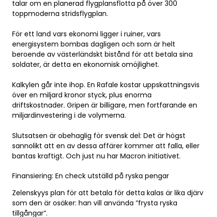
talar om en planerad flygplansflotta på över 300
toppmoderna stridsflygplan.
För ett land vars ekonomi ligger i ruiner, vars
energisystem bombas dagligen och som är helt
beroende av västerländskt bistånd för att betala sina
soldater, är detta en ekonomisk omöjlighet.
Kalkylen går inte ihop. En Rafale kostar uppskattningsvis
över en miljard kronor styck, plus enorma
driftskostnader. Gripen är billigare, men fortfarande en
miljardinvestering i de volymerna.
Slutsatsen är obehaglig för svensk del: Det är högst
sannolikt att en av dessa affärer kommer att falla, eller
bantas kraftigt. Och just nu har Macron initiativet.
Finansiering: En check utställd på ryska pengar
Zelenskyys plan för att betala för detta kalas är lika djärv
som den är osäker: han vill använda ”frysta ryska
tillgångar”.