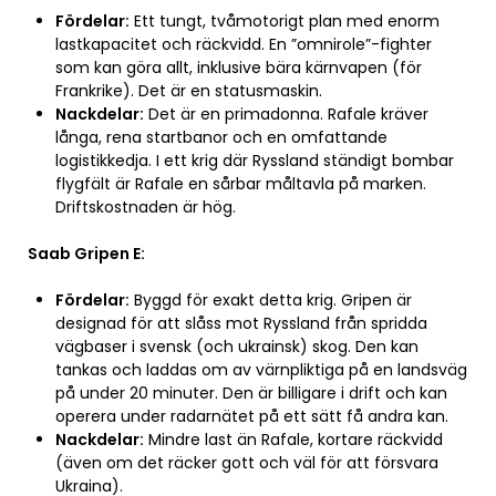
Fördelar:
Ett tungt, tvåmotorigt plan med enorm
lastkapacitet och räckvidd. En ”omnirole”-fighter
som kan göra allt, inklusive bära kärnvapen (för
Frankrike). Det är en statusmaskin.
Nackdelar:
Det är en primadonna. Rafale kräver
långa, rena startbanor och en omfattande
logistikkedja. I ett krig där Ryssland ständigt bombar
flygfält är Rafale en sårbar måltavla på marken.
Driftskostnaden är hög.
Saab Gripen E:
Fördelar:
Byggd för exakt detta krig. Gripen är
designad för att slåss mot Ryssland från spridda
vägbaser i svensk (och ukrainsk) skog. Den kan
tankas och laddas om av värnpliktiga på en landsväg
på under 20 minuter. Den är billigare i drift och kan
operera under radarnätet på ett sätt få andra kan.
Nackdelar:
Mindre last än Rafale, kortare räckvidd
(även om det räcker gott och väl för att försvara
Ukraina).