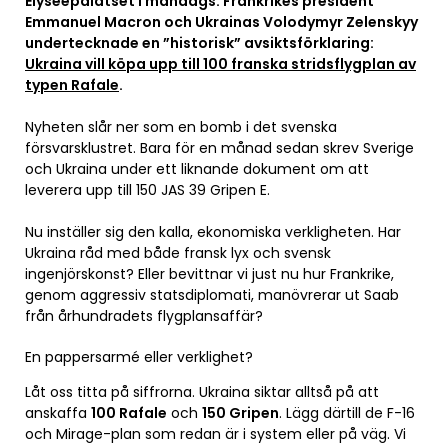
Elyséepalatset i måndags. Frankrikes president
Emmanuel Macron och Ukrainas Volodymyr Zelenskyy
undertecknade en ”historisk” avsiktsförklaring:
Ukraina vill köpa upp till 100 franska stridsflygplan av
typen Rafale
.
Nyheten slår ner som en bomb i det svenska
försvarsklustret. Bara för en månad sedan skrev Sverige
och Ukraina under ett liknande dokument om att
leverera upp till 150 JAS 39 Gripen E.
Nu inställer sig den kalla, ekonomiska verkligheten. Har
Ukraina råd med både fransk lyx och svensk
ingenjörskonst? Eller bevittnar vi just nu hur Frankrike,
genom aggressiv statsdiplomati, manövrerar ut Saab
från århundradets flygplansaffär?
En pappersarmé eller verklighet?
Låt oss titta på siffrorna. Ukraina siktar alltså på att
anskaffa
100 Rafale
och
150 Gripen
. Lägg därtill de F-16
och Mirage-plan som redan är i system eller på väg. Vi