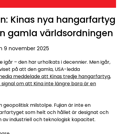
n: Kinas nya hangarfartyg
en gamla världsordningen
en 9 november 2025
igår – den har urholkats i decennier. Men igår,
 beviset på att den gamla, USA-ledda
smedia meddelade att Kinas tredje hangarfartyg,
 en signal om att Kina inte längre bara är en
 geopolitisk milstolpe. Fujian är inte en
garfartyget som helt och hållet är designat och
 av industriell och teknologisk kapacitet.
anare