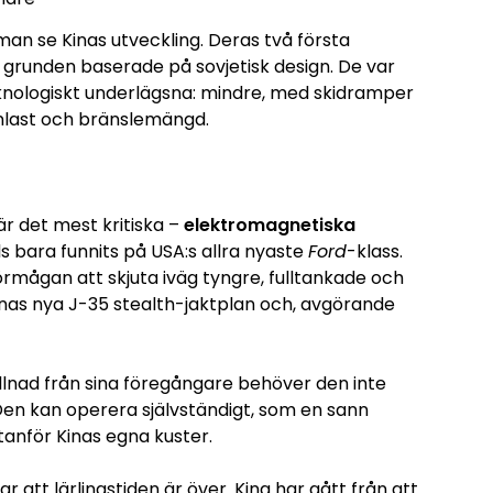
an se Kinas utveckling. Deras två första
 i grunden baserade på sovjetisk design. De var
knologiskt underlägsna: mindre, med skidramper
nlast och bränslemängd.
är det mest kritiska –
elektromagnetiska
lls bara funnits på USA:s allra nyaste
Ford
-klass.
örmågan att skjuta iväg tyngre, fulltankade och
Kinas nya J-35 stealth-jaktplan och, avgörande
skillnad från sina föregångare behöver den inte
 Den kan operera självständigt, som en sann
tanför Kinas egna kuster.
r att lärlingstiden är över. Kina har gått från att