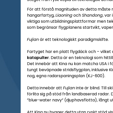
För att förstå magnituden av detta måste m
hangarfartyg,
Liaoning
och
Shandong
, var
viktiga som utbildningsplattformar men te
som begränsar flygplanens startvikt, vape
Fujian
är ett teknologiskt paradigmskifte.
Fartyget har en platt flygdäck och – vilket 
katapulter
. Detta är en teknologi som hitti
Det innebär att Kina nu kan matcha USA i f
tungt beväpnade stridsflygplan, inklusive 
nog, egna radarspaningsplan (KJ-600).
Detta innebär att
Fujian
inte är blind. Till 
förlita sig på stöd från landbaserad radar.
”blue-water navy” (djuphavsflotta), långt u
Att Kina nu bygger detta utan ryskt stöd visa