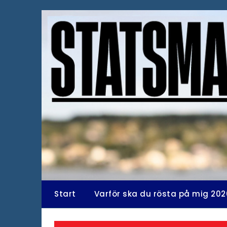
Hoppa
till
innehåll
Start
Varför ska du rösta på mig 202