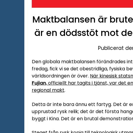
Maktbalansen är brute
är en dödsstöt mot d
Publicerat d
Den globala maktbalansen förändrades inte 
fredag, fick vi se det obestridliga, fysiska
världsordningen är över.
När kinesisk stat
Fujian
, officiellt har tagits i tjänst, var det
regional makt
.
Detta är inte bara ännu ett fartyg. Det är en
upprustad rysk relik; det är det första han
byggt i Kina. Det är en brutal demonstration
Steget från rysk kopia till teknologisk utm