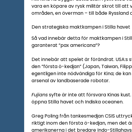
vara en köpare av rysk militär skrot till att
områden, en överman – till både Ryssland 
Den strategiska maktkampen i Stilla havet
Så vad innebär detta för maktkampen i Still
garanterat ”pax americana”?
Det innebär att spelet är förändrat. USA:s st
den ”första ö-kedjan” (Japan, Taiwan, Fili
egentligen inte nödvändiga för Kina; de k
arsenal av landbaserade robotar.
Fujians
syfte är inte att försvara Kinas kust.
öppna Stilla havet och Indiska oceanen.
Greg Poling från tankesmedjan CSIS uttrycker
riktigt inom den första ö-kedjan, men det ä
amerikanerna i det bredare Indo-Stillahav