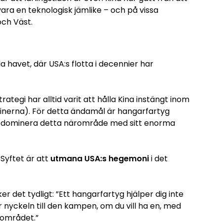
 vara en teknologisk jämlike – och på vissa
och Väst.
a havet, där USA:s flotta i decennier har
rategi har alltid varit att hålla Kina instängt inom
ppinerna). För detta ändamål är hangarfartyg
an dominera detta närområde med sitt enorma
 Syftet är att
utmana USA:s hegemoni
i det
 det tydligt: ”Ett hangarfartyg hjälper dig inte
r nyckeln till den kampen, om du vill ha en, med
sområdet.”