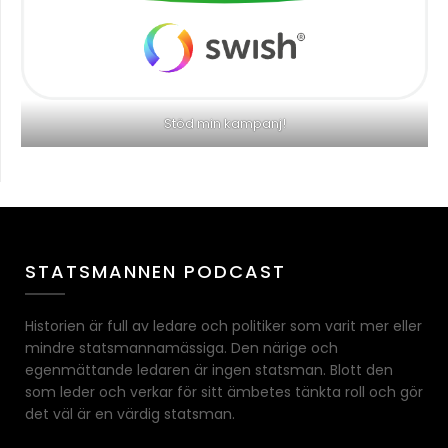
Stöd min kampanj!
STATSMANNEN PODCAST
Historien är full av ledare och politiker som varit mer eller
mindre statsmannamässiga. Den närige och
egenmättande ledaren är ingen statsman. Blott den
som leder och verkar för sitt ämbetes tänkta roll och gör
det väl är en värdig statsman.