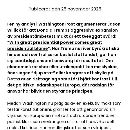
Publicerat den 25 november 2025
I en ny analys i Washington Post argumenterar Jason
Willick för att Donald Trumps aggressiva expansion
av presidentämbetets makt är ett tveeggat svärd:
”
With great presidential power comes great
presidential blame
”. När Trump nu river byråkratiska
hinder och centraliserar beslutsfattandet, gör han
sig samtidigt ensamt ansvarig för resultatet. Om
ekonomin kraschar eller utrikespolitiken misslyckas,
finns ingen ”djup stat” eller kongress att skylla på.
Detta är en risktagning som står i bjärt kontrast till
det politiska ledarskapet i Europa, där rädslan för
ansvar har blivit den styrande principen.
Medan Washington nu präglas av en exekutiv makt som
testar konstitutionens gränser för att genomdriva sin
vilja, ser vi i Europa en motsatt och oroande trend: en
politisk klass som verkar göra allt för att
undvika
reell
makt. I kristider, när handlingskraft är som viktigast,