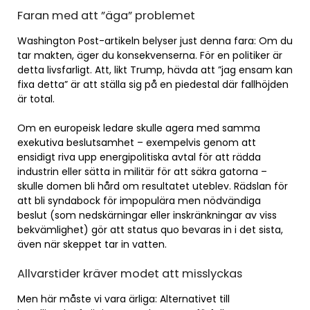
Faran med att ”äga” problemet
Washington Post-artikeln belyser just denna fara: Om du
tar makten, äger du konsekvenserna. För en politiker är
detta livsfarligt. Att, likt Trump, hävda att ”jag ensam kan
fixa detta” är att ställa sig på en piedestal där fallhöjden
är total.
Om en europeisk ledare skulle agera med samma
exekutiva beslutsamhet – exempelvis genom att
ensidigt riva upp energipolitiska avtal för att rädda
industrin eller sätta in militär för att säkra gatorna –
skulle domen bli hård om resultatet uteblev. Rädslan för
att bli syndabock för impopulära men nödvändiga
beslut (som nedskärningar eller inskränkningar av viss
bekvämlighet) gör att status quo bevaras in i det sista,
även när skeppet tar in vatten.
Allvarstider kräver modet att misslyckas
Men här måste vi vara ärliga: Alternativet till