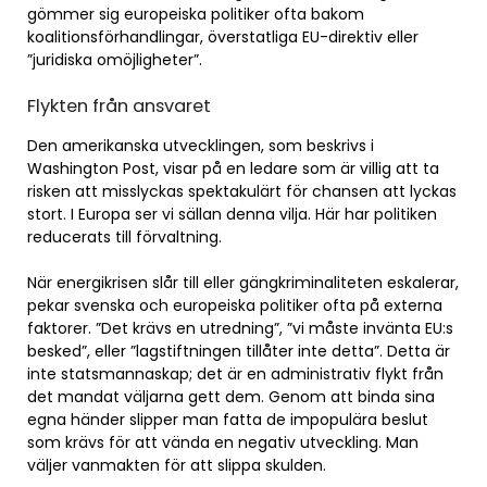
gömmer sig europeiska politiker ofta bakom
koalitionsförhandlingar, överstatliga EU-direktiv eller
”juridiska omöjligheter”.
Flykten från ansvaret
Den amerikanska utvecklingen, som beskrivs i
Washington Post, visar på en ledare som är villig att ta
risken att misslyckas spektakulärt för chansen att lyckas
stort. I Europa ser vi sällan denna vilja. Här har politiken
reducerats till förvaltning.
När energikrisen slår till eller gängkriminaliteten eskalerar,
pekar svenska och europeiska politiker ofta på externa
faktorer. ”Det krävs en utredning”, ”vi måste invänta EU:s
besked”, eller ”lagstiftningen tillåter inte detta”. Detta är
inte statsmannaskap; det är en administrativ flykt från
det mandat väljarna gett dem. Genom att binda sina
egna händer slipper man fatta de impopulära beslut
som krävs för att vända en negativ utveckling. Man
väljer vanmakten för att slippa skulden.