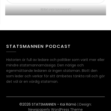
Stöd min kampanj!
STATSMANNEN PODCAST
Historien är full av ledare och politiker som varit mer eller
mindre statsmannamässiga. Den närige och
egenmättande ledaren är ingen statsman. Blott den
som leder och verkar för sitt ämbetes tänkta roll och gör
det väl är en värdig statsman.
©2026 STATSMANNEN – Kai Rämö
| Design:
Newspaperly WordPress Theme